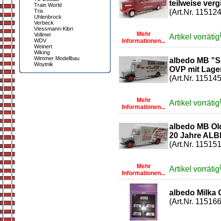
teilweise vergi
Train World
Trix
(Art.Nr. 115124
Uhlenbrock
Verbeck
Viessmann-Kibri
Mehr
Vollmer
Artikel vorrätig
WDV
Informationen...
Weinert
Wiking
Wimmer Modellbau
albedo MB "S
Woytnik
OVP mit Lage
(Art.Nr. 115145
Mehr
Artikel vorrätig
Informationen...
albedo MB O
20 Jahre ALB
(Art.Nr. 115151
Mehr
Artikel vorrätig
Informationen...
albedo Milka 
(Art.Nr. 115166