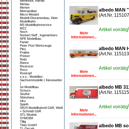
Mehlhose, Harold
Merlau
Merten
albedo MAN
Metropolitan
Micro-Metakit
(Art.Nr. 115107
Modell+Dioramenbau, Klein
Modellbahn
MS Modellbahnservice
MZZ
Artikel vorrätig
Noch
Mehr
Norbert Neff , Ingenierbüro
Informationen...
NPE Modellbau
Panier
Peter Post Werkzeuge
albedo MAN H
Piko
Praline
(Art.Nr. 115113
Preiser
Reitz
Rietze
Rivarossi
Artikel vorrätig
Roco
Mehr
Roskopf
Informationen...
s.e.s.- Modelltec
Sachsenmodelle ( Kiesewetter
)
albedo MB 31
sb-Modellbau
Schuco
(Art.Nr. 115115
Seuthe
Shinohara
siku
Spieth
Artikel vorrätig
SR24 Modellbahnöl GbR, Weiß
Mehr
+ Schmidt GbR
Informationen...
STL-Models
SYMOBA
Tillig
Titan GmbH
albedo MB sol
TL-Decals