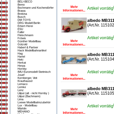
BELI-BECO
Bemo
Mehr
Bochmann und Kochendörfer
Artikel vorrätig
Informationen...
Brawa
Brekina
Busch
DM-TOYS
albedo MB31
DRG Modell Berlin
(Art.Nr. 115102
Erbert-Herei
ESU
Faller
Fleischmann
Artikel vorrätig
Fröwis
Mehr
Günther Modellbau
Gützold
Informationen...
Haberl & Partner
Hack Modellbahnartikel
Hag
albedo MB311
Hartel
(Art.Nr. 115104
Heki
Herkat
Herpa
Hornby
Artikel vorrätig
IMU-Euromodell-Stettnisch
Jouef
Mehr
Kornberger, Veit
Informationen...
Krauthauser
Lemaco
Lemke
albedo MB311
Lenz
(Art.Nr. 115105
Liliput (alt - nicht Hornby )
Liliput (Bachmann)
Lima
Loewe Modellbahnzubehör
Lux - Modellbau
Artikel vorrätig
Märklin
Mehr
MEHANO
Informationen...