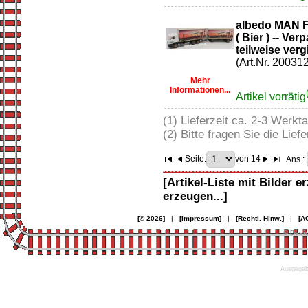
albedo MAN F
( Bier ) -- Ve
teilweise vergi
(Art.Nr. 200312
Mehr
Informationen...
Artikel vorrätig
(1) Lieferzeit ca. 2-3 Werkt
(2) Bitte fragen Sie die Liefe
Seite:
von 14
Ans.:
[Artikel-Liste mit Bilder e
erzeugen...]
[© 2026]
|
[Impressum]
|
[Rechtl. Hinw.]
|
[A
© Desi
Ausgegebe