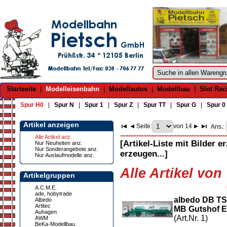
Startseite
|
Modelleisenbahn
|
Modellautos
|
Modellbau
|
Slot Rac
Spur H0
|
Spur N
|
Spur 1
|
Spur Z
|
Spur TT
|
Spur G
|
Spur 0
Artikel anzeigen
Seite:
von 14
Ans.:
Alle Artikel anz.
[Artikel-Liste mit Bilder e
Nur Neuheiten anz.
Nur Sonderangebote anz.
erzeugen...]
Nur Auslaufmodelle anz.
Alle Artikel von 
Artikelgruppen
A.C.M.E.
ade, hobytrade
albedo DB TS
Albedo
Artitec
MB Gutshof Ei
Auhagen
(Art.Nr. 1)
AWM
BeKa-Modellbau