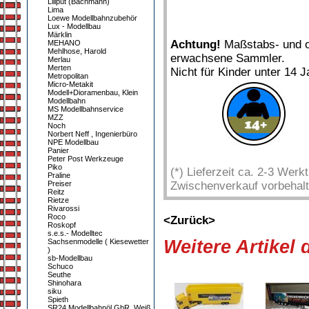
Liliput (Bachmann)
Lima
Loewe Modellbahnzubehör
Lux - Modellbau
Märklin
Achtung!
Maßstabs- und or
MEHANO
Mehlhose, Harold
erwachsene Sammler.
Merlau
Merten
Nicht für Kinder unter 14 J
Metropolitan
Micro-Metakit
Modell+Dioramenbau, Klein
Modellbahn
MS Modellbahnservice
MZZ
Noch
Norbert Neff , Ingenierbüro
NPE Modellbau
Panier
Peter Post Werkzeuge
Piko
(*) Lieferzeit ca. 2-3 Wer
Praline
Preiser
Zwischenverkauf vorbehalt
Reitz
Rietze
Rivarossi
Roco
<Zurück>
Roskopf
s.e.s.- Modelltec
Weitere Artikel
Sachsenmodelle ( Kiesewetter
)
sb-Modellbau
Schuco
Seuthe
Shinohara
siku
Spieth
SR24 Modellbahnöl GbR, Weiß