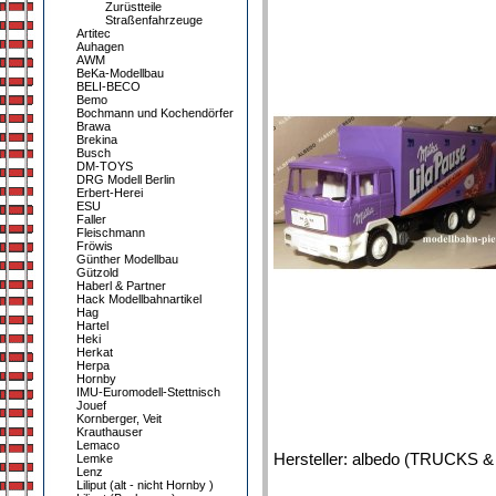
Zurüstteile
Straßenfahrzeuge
Artitec
Auhagen
AWM
BeKa-Modellbau
BELI-BECO
Bemo
Bochmann und Kochendörfer
Brawa
Brekina
Busch
DM-TOYS
DRG Modell Berlin
Erbert-Herei
ESU
Faller
Fleischmann
Fröwis
Günther Modellbau
Gützold
Haberl & Partner
Hack Modellbahnartikel
Hag
Hartel
Heki
Herkat
Herpa
Hornby
IMU-Euromodell-Stettnisch
Jouef
Kornberger, Veit
Krauthauser
Lemaco
Hersteller: albedo (TRUCKS 
Lemke
Lenz
Liliput (alt - nicht Hornby )