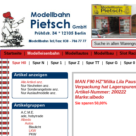
Startseite
|
Modelleisenbahn
|
Modellautos
|
Modellbau
|
Slot Rac
Spur H0
|
Spur N
|
Spur 1
|
Spur Z
|
Spur TT
|
Spur G
|
Spur 0
Artikel anzeigen
MAN F90 HZ"Milka Lila Paus
Alle Artikel anz.
Nur Neuheiten anz.
Verpackung hat Lagerspuren u
Nur Sonderangebote anz.
Artikel-Nummer: 200222
Nur Auslaufmodelle anz.
Marke:albedo
Sie sparen 50,00%
Artikelgruppen
A.C.M.E.
ade, hobytrade
Albedo
Autos
Blaulicht
LKW
PKW