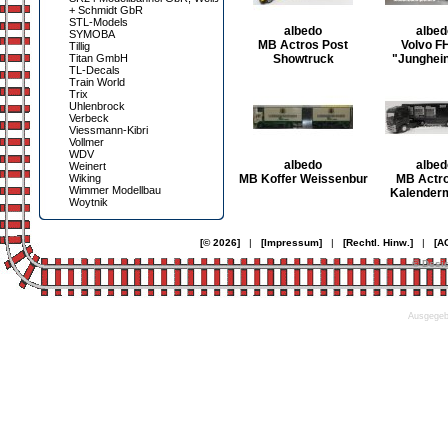
+ Schmidt GbR
STL-Models
albedo
albed
SYMOBA
MB Actros Post
Volvo F
Tillig
Titan GmbH
Showtruck
"Junghein
TL-Decals
Train World
Trix
Uhlenbrock
Verbeck
Viessmann-Kibri
Vollmer
WDV
albedo
albed
Weinert
Wiking
MB Koffer Weissenbur
MB Actr
Wimmer Modellbau
Kalenderm
Woytnik
[© 2026]
|
[Impressum]
|
[Rechtl. Hinw.]
|
[A
© Desi
Ausgegebe