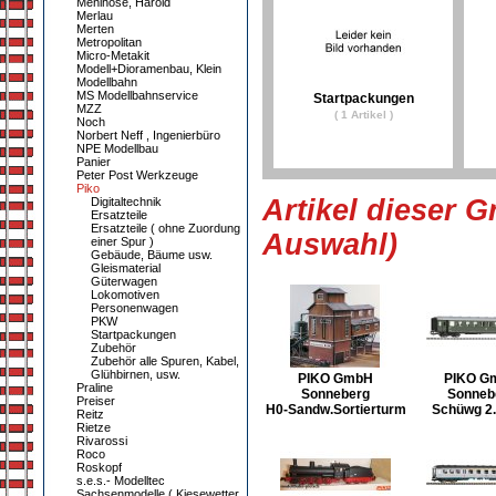
Mehlhose, Harold
Merlau
Merten
Metropolitan
Micro-Metakit
Modell+Dioramenbau, Klein
Modellbahn
MS Modellbahnservice
Startpackungen
MZZ
( 1 Artikel )
Noch
Norbert Neff , Ingenierbüro
NPE Modellbau
Panier
Peter Post Werkzeuge
Piko
Artikel dieser G
Digitaltechnik
Ersatzteile
Ersatzteile ( ohne Zuordung
Auswahl)
einer Spur )
Gebäude, Bäume usw.
Gleismaterial
Güterwagen
Lokomotiven
Personenwagen
PKW
Startpackungen
Zubehör
Zubehör alle Spuren, Kabel,
Glühbirnen, usw.
PIKO GmbH
PIKO G
Praline
Sonneberg
Sonneb
Preiser
H0-Sandw.Sortierturm
Schüwg 2. 
Reitz
Rietze
Rivarossi
Roco
Roskopf
s.e.s.- Modelltec
Sachsenmodelle ( Kiesewetter