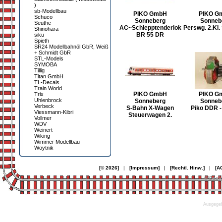
)
sb-Modellbau
PIKO GmbH
PIKO G
Schuco
Sonneberg
Sonneb
Seuthe
AC~Schlepptenderlok
Perswg. 2.Kl. 
Shinohara
BR 55 DR
siku
Spieth
SR24 Modellbahnöl GbR, Weiß
+ Schmidt GbR
STL-Models
SYMOBA
Tillig
Titan GmbH
TL-Decals
Train World
PIKO GmbH
PIKO G
Trix
Uhlenbrock
Sonneberg
Sonneb
Verbeck
S-Bahn X-Wagen
Piko DDR -
Viessmann-Kibri
Steuerwagen 2.
Vollmer
WDV
Weinert
Wiking
Wimmer Modellbau
Woytnik
[© 2026]
|
[Impressum]
|
[Rechtl. Hinw.]
|
[A
© Desi
Ausgegeb