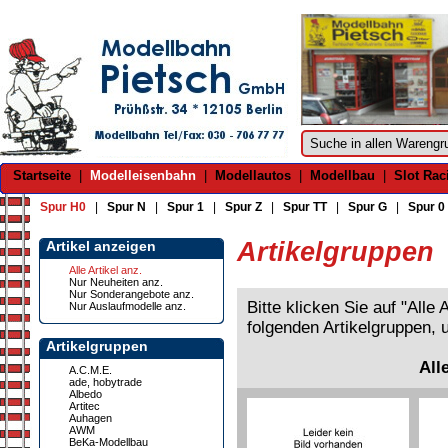
Startseite
|
Modelleisenbahn
|
Modellautos
|
Modellbau
|
Slot Rac
Spur H0
|
Spur N
|
Spur 1
|
Spur Z
|
Spur TT
|
Spur G
|
Spur 0
Artikelgruppen
Artikel anzeigen
Alle Artikel anz.
Nur Neuheiten anz.
Nur Sonderangebote anz.
Bitte klicken Sie auf "Alle
Nur Auslaufmodelle anz.
folgenden Artikelgruppen, 
Artikelgruppen
All
A.C.M.E.
ade, hobytrade
Albedo
Artitec
Auhagen
AWM
BeKa-Modellbau