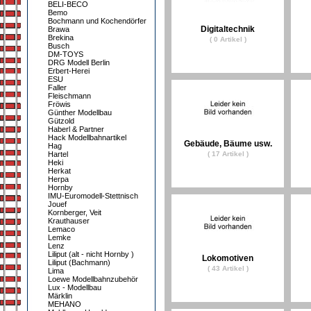
BELI-BECO
Bemo
Bochmann und Kochendörfer
Digitaltechnik
Brawa
Brekina
( 0 Artikel )
Busch
DM-TOYS
DRG Modell Berlin
Erbert-Herei
ESU
Faller
Fleischmann
Fröwis
Günther Modellbau
Gützold
Haberl & Partner
Hack Modellbahnartikel
Gebäude, Bäume usw.
Hag
Hartel
( 17 Artikel )
Heki
Herkat
Herpa
Hornby
IMU-Euromodell-Stettnisch
Jouef
Kornberger, Veit
Krauthauser
Lemaco
Lemke
Lenz
Liliput (alt - nicht Hornby )
Lokomotiven
Liliput (Bachmann)
( 43 Artikel )
Lima
Loewe Modellbahnzubehör
Lux - Modellbau
Märklin
MEHANO