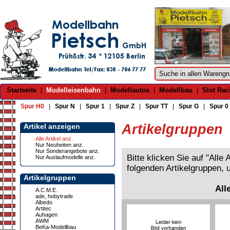
Startseite
|
Modelleisenbahn
|
Modellautos
|
Modellbau
|
Slot Rac
Spur H0
|
Spur N
|
Spur 1
|
Spur Z
|
Spur TT
|
Spur G
|
Spur 0
Artikelgruppen
Artikel anzeigen
Alle Artikel anz.
Nur Neuheiten anz.
Nur Sonderangebote anz.
Bitte klicken Sie auf "Alle
Nur Auslaufmodelle anz.
folgenden Artikelgruppen, 
Artikelgruppen
All
A.C.M.E.
ade, hobytrade
Albedo
Artitec
Auhagen
AWM
BeKa-Modellbau