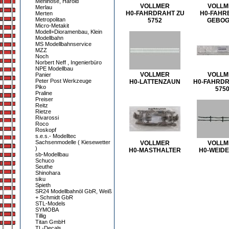
Mehlhose, Harold
VOLLMER
VOLLM
Merlau
H0-FAHRDRAHT ZU
H0-FAHR
Merten
Metropolitan
5752
GEBO
Micro-Metakit
Modell+Dioramenbau, Klein
Modellbahn
MS Modellbahnservice
MZZ
Noch
Norbert Neff , Ingenierbüro
NPE Modellbau
VOLLMER
VOLLM
Panier
Peter Post Werkzeuge
H0-LATTENZAUN
H0-FAHRDR
Piko
575
Praline
Preiser
Reitz
Rietze
Rivarossi
Roco
Roskopf
s.e.s.- Modelltec
Sachsenmodelle ( Kiesewetter
VOLLMER
VOLLM
)
H0-MASTHALTER
H0-WEID
sb-Modellbau
Schuco
Seuthe
Shinohara
siku
Spieth
SR24 Modellbahnöl GbR, Weiß
+ Schmidt GbR
STL-Models
SYMOBA
Tillig
Titan GmbH
TL-Decals