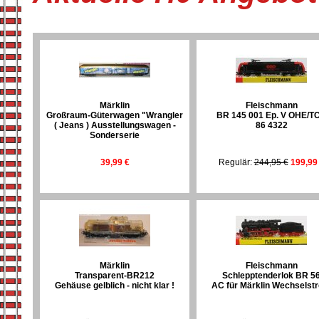
Märklin
Fleischmann
Großraum-Güterwagen "Wrangler
BR 145 001 Ep. V OHE/T
( Jeans ) Ausstellungswagen -
86 4322
Sonderserie
39,99 €
Regulär:
244,95 €
199,99
Märklin
Fleischmann
Transparent-BR212
Schlepptenderlok BR 5
Gehäuse gelblich - nicht klar !
AC für Märklin Wechselst