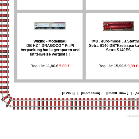
Wiking - Modellbau
IMU , euro-model , J.Stettn
DB HZ " DRAGOCO " Pr. Pl
Setra S140 DB"Kreisspark
Verpackung hat Lagerspuren und
Setra S140ES
ist teilweise vergilbt !!!
Regulär:
11,80 €
5,00 €
Regulär:
15,99 €
9,99 €
[© 2026]
|
[Impressum]
|
[Rechtl. Hinw.]
|
[A
© Desi
Ausgegebe