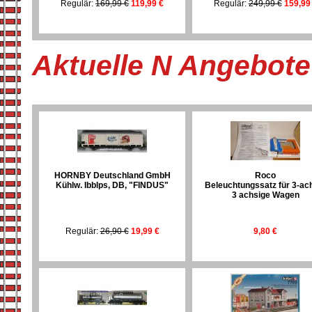
Regulär:
169,99 €
119,99 €
Regulär:
249,99 €
159,99
Aktuelle N Angebot
HORNBY Deutschland GmbH
Roco
Kühlw. Ibblps, DB, "FINDUS"
Beleuchtungssatz für 3-ac
3 achsige Wagen
Regulär:
26,90 €
19,99 €
9,80 €