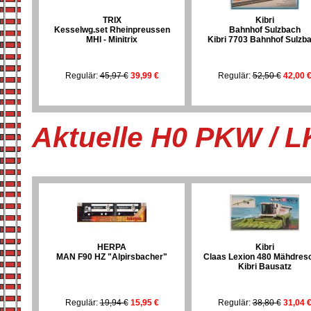
TRIX
Kibri
Kesselwg.set Rheinpreussen
Bahnhof Sulzbach
MHI - Minitrix
Kibri 7703 Bahnhof Sulzb
Regulär:
45,97 €
39,99 €
Regulär:
52,50 €
42,00 
Aktuelle H0 PKW / 
HERPA
Kibri
MAN F90 HZ "Alpirsbacher"
Claas Lexion 480 Mähdres
Kibri Bausatz
Regulär:
19,94 €
15,95 €
Regulär:
38,80 €
31,04 