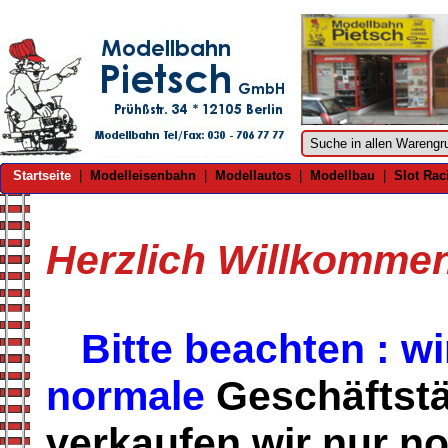
Startseite
|
Modelleisenbahn
|
Modellautos
|
Modellbau
|
Slot Rac
Herzlich Willkomme
Bitte beachten : w
normale
Geschäftstä
verkaufen wir nur n