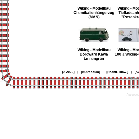
Wiking - Modellbau
Wiking - Mo
Chemikalienhängerzug
Tiefladean
(MAN)
"Rosenkr
Wiking - Modellbau
Wiking - Mo
Borgward Kawa
100 J.Wiking
tannengrün
[© 2026]
|
[Impressum]
|
[Rechtl. Hinw.]
|
[A
© Desi
Ausgegebe