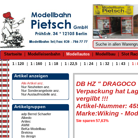
Startseite
|
Modelleisenbahn
|
Modellautos
|
Modellbau
|
Slot Rac
1 : 120
|
1 : 160
|
1 : 18
|
1 : 22,5
|
1 : 24
|
1 : 32
|
1 : 43
|
1 :
Artikel anzeigen
DB HZ " DRAGOCO "
Alle Artikel anz.
Nur Neuheiten anz.
Verpackung hat Lage
Nur Sonderangebote anz.
Nur Auslaufmodelle anz.
vergilbt !!!
Artikel-Nummer: 45
Artikelgruppen
Marke:Wiking - Mod
adp Bernd Schaefer
Albedo
Sie sparen 57,63%
Artitec
AWM
BeKa-Modellbau
Brekina
bs design