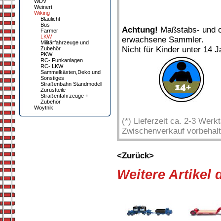
WDV
Weinert
Wiking
Blaulicht
Bus
Achtung!
Maßstabs- und or
Farmer
LKW
erwachsene Sammler.
Militärfahrzeuge und
Nicht für Kinder unter 14 J
Zubehör
PKW
RC- Funkanlagen
RC- LKW
Sammelkästen,Deko und
Sonstiges
Straßenbahn Standmodell
Zurüstteile
Straßenfahrzeuge +
Zubehör
Woytnik
(*) Lieferzeit ca. 2-3 Wer
Zwischenverkauf vorbehalt
<Zurück>
Weitere Artikel