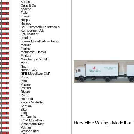
Busch
Cars & Co
epoche
Faller
Fröwis
Herpa
Hornby
IMU-Euromodell-Stettnisch
Kornberger, Veit
Krauthauser
Lemke
Loewe Modellbahnzubehör
Märklin
Marks
Mehlhose, Harold
Merlau
Minichamps GmbH
MZZ
Noch
Norev SAS
NPE Modellbau GbR
Panier
Piko
Praline
Preiser
Rietze
Roco
Roskopf
s.e.s.- Modelltec
Schuco
siku
Tillig
TL-Decals
TOM Modellbau
Hersteller: Wiking - Modellbau 
Viessmann-Kibri
Vollmer
Walldorf mini