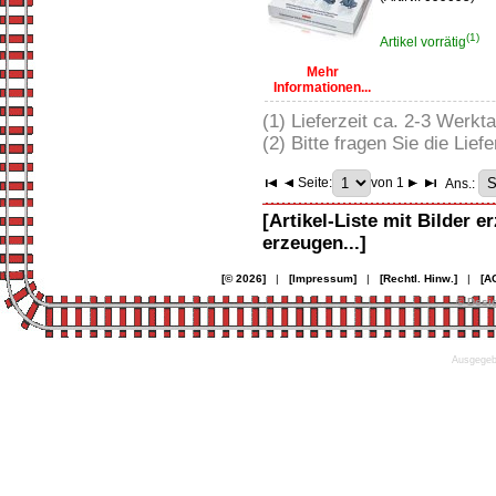
(1)
Artikel vorrätig
Mehr
Informationen...
(1) Lieferzeit ca. 2-3 Werkt
(2) Bitte fragen Sie die Liefe
Seite:
von 1
Ans.:
[Artikel-Liste mit Bilder e
erzeugen...]
[© 2026]
|
[Impressum]
|
[Rechtl. Hinw.]
|
[A
© Desi
Ausgegebe