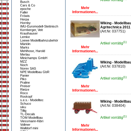
Artikel vorrätig
Busch
Cars & Co
Mehr
epoche
Informationen...
Faller
Fröwis
Herpa
Hornby
Wiking - Modellba
IMU-Euromodell-Stettnisch
Agritechnica 2011 
Kornberger, Veit
(Art.Nr. 037751)
Krauthauser
Lemke
Loewe Modellbahnzubehör
(1)
Artikel vorrätig
Märklin
Mehr
Marks
Mehlhose, Harold
Informationen...
Merlau
Minichamps GmbH
MZZ
Wiking - Modellba
Noch
(Art.Nr. 037810)
Norev SAS
NPE Modellbau GbR
Panier
(1)
Artikel vorrätig
Piko
Praline
Preiser
Mehr
Rietze
Informationen...
Roco
Roskopf
s.e.s.- Modelltec
Wiking - Modellba
Schuco
(Art.Nr. 038404)
siku
Tillig
TL-Decals
(1)
Artikel vorrätig
TOM Modellbau
Viessmann-Kibri
Vollmer
Mehr
Walldorf mini
Informationen...