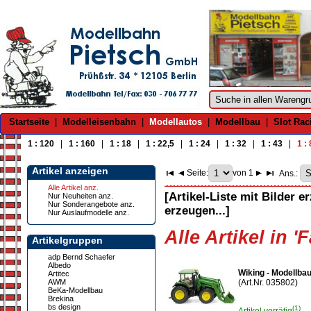
Startseite
|
Modelleisenbahn
|
Modellautos
|
Modellbau
|
Slot Rac
1 : 120
|
1 : 160
|
1 : 18
|
1 : 22,5
|
1 : 24
|
1 : 32
|
1 : 43
|
1 :
Artikel anzeigen
Seite:
von 1
Ans.:
Alle Artikel anz.
[Artikel-Liste mit Bilder e
Nur Neuheiten anz.
Nur Sonderangebote anz.
erzeugen...]
Nur Auslaufmodelle anz.
Alle Artikel in '
Artikelgruppen
adp Bernd Schaefer
Albedo
Wiking - Modellba
Artitec
AWM
(Art.Nr. 035802)
BeKa-Modellbau
Brekina
bs design
(1)