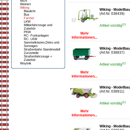
WDV
Weinert
Wiking
Wiking - Modellba
Blaulicht
(Art.Nr. 038439)
Bus
Farmer
LKW
(1)
Militärfahrzeuge und
Artikel vorrätig
Zubehör
PKW
Mehr
RC- Funkanlagen
Informationen...
RC- LKW
Sammelkästen,Deko und
Sonstiges
Wiking - Modellba
Straßenbahn Standmodell
(Art.Nr. 038837)
Zurüstteile
Straßenfahrzeuge +
Zubehör
Woytnik
(1)
Artikel vorrätig
Mehr
Informationen...
Wiking - Modellba
(Art.Nr. 038911)
(1)
Artikel vorrätig
Mehr
Informationen...
Wiking - Modellb