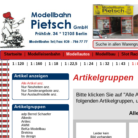
Startseite
|
Modelleisenbahn
|
Modellautos
|
Modellbau
|
Slot Rac
1 : 120
|
1 : 160
|
1 : 18
|
1 : 22,5
|
1 : 24
|
1 : 32
|
1 : 43
|
1 :
Artikelgruppen
Artikel anzeigen
Alle Artikel anz.
Nur Neuheiten anz.
Nur Sonderangebote anz.
Bitte klicken Sie auf "Alle
Nur Auslaufmodelle anz.
folgenden Artikelgruppen, 
Artikelgruppen
All
adp Bernd Schaefer
Albedo
Artitec
AWM
BeKa-Modellbau
Brekina
bs design