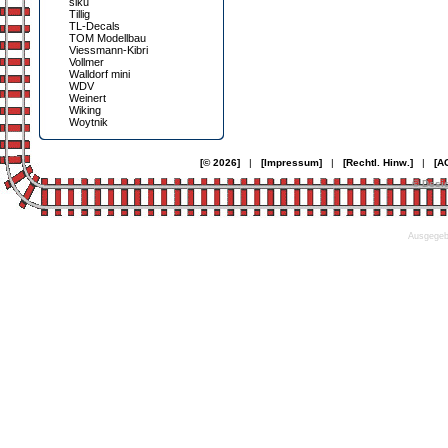
siku
Tillig
TL-Decals
TOM Modellbau
Viessmann-Kibri
Vollmer
Walldorf mini
WDV
Weinert
Wiking
Woytnik
[© 2026]
|
[Impressum]
|
[Rechtl. Hinw.]
|
[A
© Desi
Ausgegebe