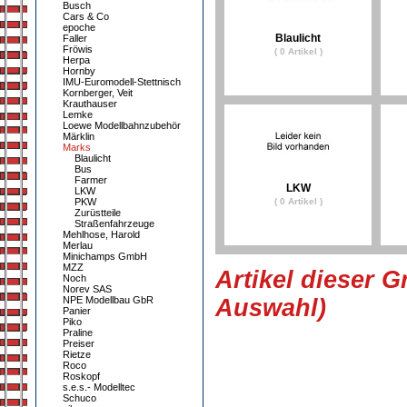
Busch
Cars & Co
epoche
Blaulicht
Faller
Fröwis
( 0 Artikel )
Herpa
Hornby
IMU-Euromodell-Stettnisch
Kornberger, Veit
Krauthauser
Lemke
Loewe Modellbahnzubehör
Märklin
Marks
Blaulicht
Bus
Farmer
LKW
LKW
PKW
( 0 Artikel )
Zurüstteile
Straßenfahrzeuge
Mehlhose, Harold
Merlau
Minichamps GmbH
MZZ
Artikel dieser G
Noch
Norev SAS
NPE Modellbau GbR
Auswahl)
Panier
Piko
Praline
Preiser
Rietze
Roco
Roskopf
s.e.s.- Modelltec
Schuco