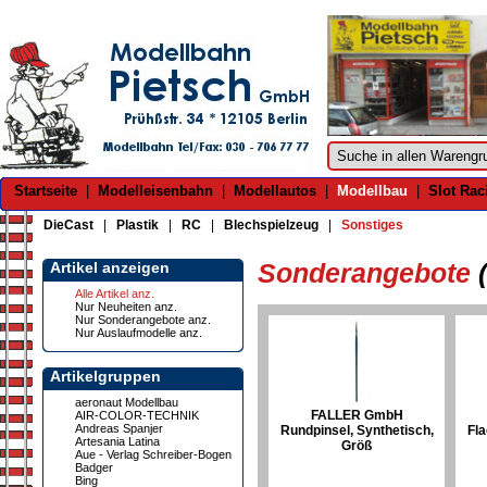
Startseite
|
Modelleisenbahn
|
Modellautos
|
Modellbau
|
Slot Rac
DieCast
|
Plastik
|
RC
|
Blechspielzeug
|
Sonstiges
Sonderangebote
Artikel anzeigen
Alle Artikel anz.
Nur Neuheiten anz.
Nur Sonderangebote anz.
Nur Auslaufmodelle anz.
Artikelgruppen
aeronaut Modellbau
FALLER GmbH
AIR-COLOR-TECHNIK
Andreas Spanjer
Rundpinsel, Synthetisch,
Fla
Artesania Latina
Größ
Aue - Verlag Schreiber-Bogen
Badger
Bing