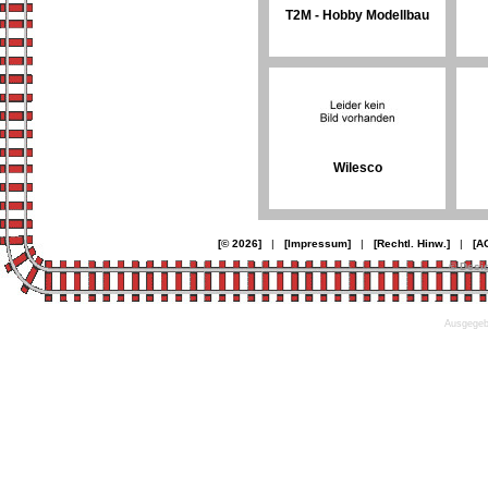
T2M - Hobby Modellbau
Wilesco
[© 2026]
|
[Impressum]
|
[Rechtl. Hinw.]
|
[A
© Desi
Ausgegebe