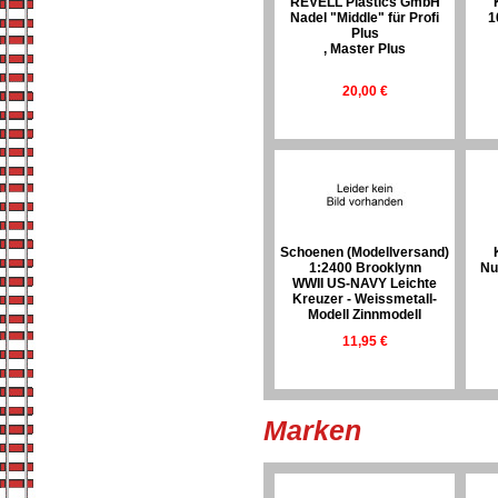
REVELL Plastics GmbH
Nadel "Middle" für Profi
1
Plus
, Master Plus
20,00 €
Schoenen (Modellversand)
1:2400 Brooklynn
Nu
WWII US-NAVY Leichte
Kreuzer - Weissmetall-
Modell Zinnmodell
11,95 €
Marken