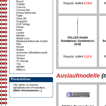
Busch
Regulär:
0,99 €
0,79 €
R
CANAV
Carrera
Corona-Net
Donau Elektronik
Faller
Glow 2B
Graupner
GVE Verlag
Herpa
Krick
Lemke
Märklin
FALLER GmbH
Model Loco
Rundpinsel, Synthetisch,
Ru
Muldental Elektronik GmbH
Piko
Größ
Revell
Robbe
Schoenen (Modellversand)
Schuco
Regulär:
1,39 €
1,11 €
R
Tamiya
TL-Decals
Trix
WEMO
Wilesco
Auslaufmodelle
(
Produktliste
Hier gehts zu unserer
alphabetischen Produktliste...
[Mehr Informationen...]