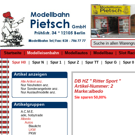
Startseite
|
Modelleisenbahn
|
Modellautos
|
Modellbau
|
Slot Rac
Spur H0
|
Spur N
|
Spur 1
|
Spur Z
|
Spur TT
|
Spur G
|
Spur 0
Artikel anzeigen
DB HZ " Ritter Sport "
Alle Artikel anz.
Nur Neuheiten anz.
Artikel-Nummer: 2
Nur Sonderangebote anz.
Marke:albedo
Nur Auslaufmodelle anz.
Sie sparen 50,00%
Artikelgruppen
A.C.M.E.
ade, hobytrade
Albedo
Autos
Blaulicht
LKW
PKW