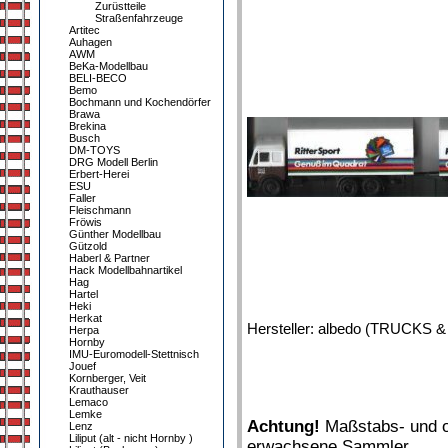
Zurüstteile
Straßenfahrzeuge
Artitec
Auhagen
AWM
BeKa-Modellbau
BELI-BECO
Bemo
Bochmann und Kochendörfer
Brawa
Brekina
Busch
DM-TOYS
DRG Modell Berlin
Erbert-Herei
ESU
Faller
Fleischmann
Fröwis
Günther Modellbau
Gützold
Haberl & Partner
Hack Modellbahnartikel
Hag
Hartel
Heki
Herkat
Hersteller: albedo (TRUCKS 
Herpa
Hornby
IMU-Euromodell-Stettnisch
Jouef
Kornberger, Veit
Krauthauser
Lemaco
Lemke
Achtung!
Maßstabs- und or
Lenz
Liliput (alt - nicht Hornby )
erwachsene Sammler.