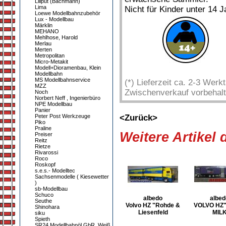
Liliput (Bachmann)
Lima
Nicht für Kinder unter 14 J
Loewe Modellbahnzubehör
Lux - Modellbau
Märklin
MEHANO
Mehlhose, Harold
Merlau
Merten
Metropolitan
Micro-Metakit
Modell+Dioramenbau, Klein
Modellbahn
MS Modellbahnservice
(*) Lieferzeit ca. 2-3 Wer
MZZ
Zwischenverkauf vorbehalt
Noch
Norbert Neff , Ingenierbüro
NPE Modellbau
Panier
Peter Post Werkzeuge
<Zurück>
Piko
Praline
Weitere Artikel
Preiser
Reitz
Rietze
Rivarossi
Roco
Roskopf
s.e.s.- Modelltec
Sachsenmodelle ( Kiesewetter
)
sb-Modellbau
Schuco
albedo
albed
Seuthe
Volvo HZ "Rohde &
VOLVO HZ"
Shinohara
Liesenfeld
MIL
siku
Spieth
SR24 Modellbahnöl GbR, Weiß