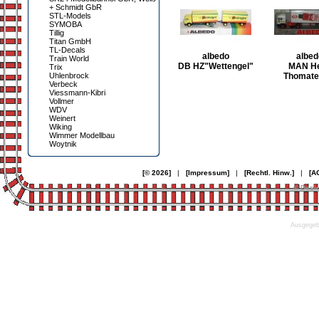
+ Schmidt GbR
STL-Models
SYMOBA
Tillig
Titan GmbH
TL-Decals
albedo
albed
Train World
DB HZ"Wettengel"
MAN He
Trix
Uhlenbrock
Thomate
Verbeck
Viessmann-Kibri
Vollmer
WDV
Weinert
Wiking
Wimmer Modellbau
Woytnik
[© 2026]
|
[Impressum]
|
[Rechtl. Hinw.]
|
[A
© Desi
Ausgegebe