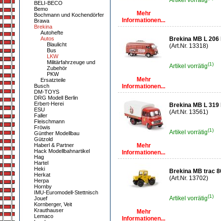
Artikel vorrätig
BELI-BECO
Bemo
Mehr
Bochmann und Kochendörfer
Informationen...
Brawa
Brekina
Autohefte
Autos
Brekina MB L 206 
Blaulicht
(Art.Nr. 13318)
Bus
LKW
Militärfahrzeuge und
(1)
Artikel vorrätig
Zubehör
PKW
Mehr
Ersatzteile
Busch
Informationen...
DM-TOYS
DRG Modell Berlin
Erbert-Herei
Brekina MB L 319
ESU
(Art.Nr. 13561)
Faller
Fleischmann
Fröwis
(1)
Artikel vorrätig
Günther Modellbau
Gützold
Haberl & Partner
Mehr
Hack Modellbahnartikel
Informationen...
Hag
Hartel
Heki
Brekina MB trac 8
Herkat
(Art.Nr. 13702)
Herpa
Hornby
IMU-Euromodell-Stettnisch
(1)
Artikel vorrätig
Jouef
Kornberger, Veit
Krauthauser
Mehr
Lemaco
Informationen...