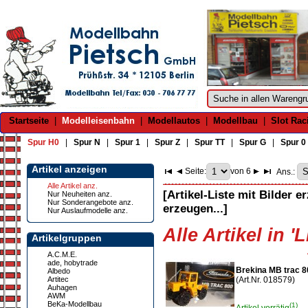
Startseite
|
Modelleisenbahn
|
Modellautos
|
Modellbau
|
Slot Rac
Spur H0
|
Spur N
|
Spur 1
|
Spur Z
|
Spur TT
|
Spur G
|
Spur 0
Artikel anzeigen
Seite:
von 6
Ans.:
Alle Artikel anz.
[Artikel-Liste mit Bilder e
Nur Neuheiten anz.
Nur Sonderangebote anz.
erzeugen...]
Nur Auslaufmodelle anz.
Alle Artikel in '
Artikelgruppen
A.C.M.E.
ade, hobytrade
Brekina MB trac 
Albedo
Artitec
(Art.Nr. 018579)
Auhagen
AWM
BeKa-Modellbau
(1)