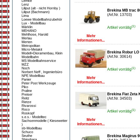
Lemke
Lenz
Liliput (alt - nicht Hornby )
Brekina MB trac 
Liliput (Bachmann)
(Art.Nr. 13703)
Lima
Loewe Modellbahnzubehör
Lux - Modellbau
(1)
Märklin
Artikel vorrätig
MEHANO
Mehlhose, Harold
Mehr
Merlau
Informationen...
Merten
Metropolitan
Micro-Metakit
Brekina Robur LO 
Modell+Dioramenbau, Klein
(Art.Nr. 30614)
Modellbahn
MS Modellbahnservice
MZZ
Noch
(1)
Artikel vorrätig
Norbert Neff , Ingenierbüro
NPE Modellbau
Mehr
Panier
Informationen...
Peter Post Werkzeuge
Piko
Praline
Brekina Fiat Zeta 
Preiser
Reitz
(Art.Nr. 34503)
Rietze
Rivarossi
Roco
(1)
Artikel vorrätig
Roskopf
s.e.s.- Modelltec
Mehr
Sachsenmodelle ( Kiesewetter
Informationen...
)
sb-Modellbau
Schuco
Seuthe
Brekina Magirus 9
Shinohara