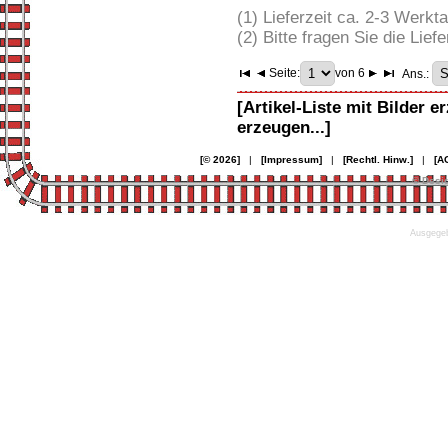
(1) Lieferzeit ca. 2-3 Werkt
(2) Bitte fragen Sie die Liefe
Seite:
von 6
Ans.:
[Artikel-Liste mit Bilder e
erzeugen...]
[© 2026]
|
[Impressum]
|
[Rechtl. Hinw.]
|
[A
© Desi
Ausgegeb