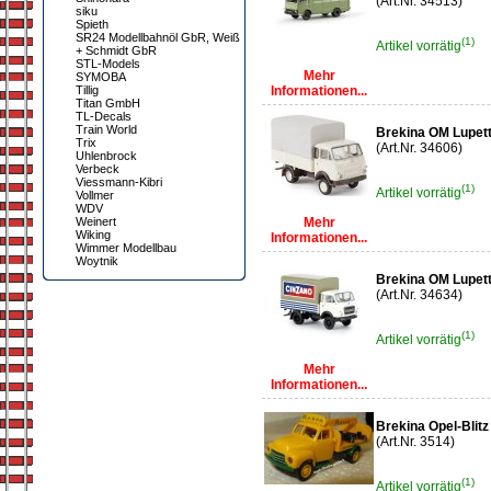
(Art.Nr. 34513)
siku
Spieth
SR24 Modellbahnöl GbR, Weiß
(1)
Artikel vorrätig
+ Schmidt GbR
STL-Models
Mehr
SYMOBA
Tillig
Informationen...
Titan GmbH
TL-Decals
Train World
Brekina OM Lupett
Trix
(Art.Nr. 34606)
Uhlenbrock
Verbeck
Viessmann-Kibri
(1)
Artikel vorrätig
Vollmer
WDV
Weinert
Mehr
Wiking
Informationen...
Wimmer Modellbau
Woytnik
Brekina OM Lupett
(Art.Nr. 34634)
(1)
Artikel vorrätig
Mehr
Informationen...
Brekina Opel-Blit
(Art.Nr. 3514)
(1)
Artikel vorrätig