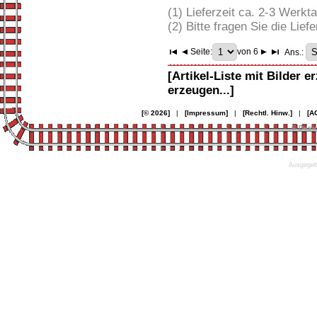
(1) Lieferzeit ca. 2-3 Werkt
(2) Bitte fragen Sie die Liefe
Seite:
von 6
Ans.:
[Artikel-Liste mit Bilder e
erzeugen...]
[© 2026]
|
[Impressum]
|
[Rechtl. Hinw.]
|
[A
© Desi
Ausgegebe