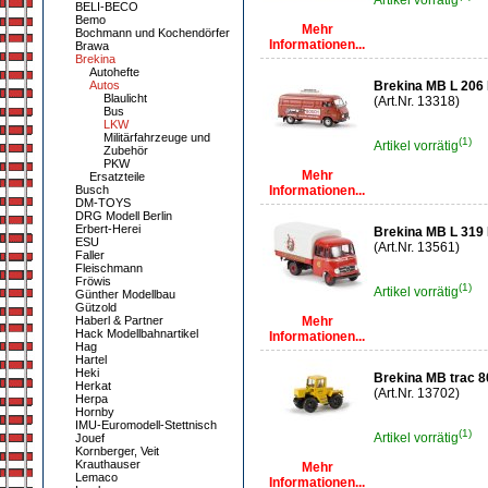
Artikel vorrätig
BELI-BECO
Bemo
Mehr
Bochmann und Kochendörfer
Informationen...
Brawa
Brekina
Autohefte
Autos
Brekina MB L 206 
Blaulicht
(Art.Nr. 13318)
Bus
LKW
Militärfahrzeuge und
(1)
Artikel vorrätig
Zubehör
PKW
Mehr
Ersatzteile
Busch
Informationen...
DM-TOYS
DRG Modell Berlin
Erbert-Herei
Brekina MB L 319
ESU
(Art.Nr. 13561)
Faller
Fleischmann
Fröwis
(1)
Artikel vorrätig
Günther Modellbau
Gützold
Haberl & Partner
Mehr
Hack Modellbahnartikel
Informationen...
Hag
Hartel
Heki
Brekina MB trac 8
Herkat
(Art.Nr. 13702)
Herpa
Hornby
IMU-Euromodell-Stettnisch
(1)
Artikel vorrätig
Jouef
Kornberger, Veit
Krauthauser
Mehr
Lemaco
Informationen...