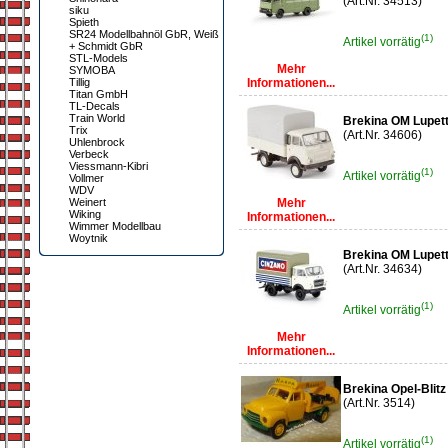
(Art.Nr. 34513)
siku
Spieth
SR24 Modellbahnöl GbR, Weiß
(1)
Artikel vorrätig
+ Schmidt GbR
STL-Models
Mehr
SYMOBA
Tillig
Informationen...
Titan GmbH
TL-Decals
Train World
Brekina OM Lupett
Trix
(Art.Nr. 34606)
Uhlenbrock
Verbeck
Viessmann-Kibri
(1)
Artikel vorrätig
Vollmer
WDV
Weinert
Mehr
Wiking
Informationen...
Wimmer Modellbau
Woytnik
Brekina OM Lupett
(Art.Nr. 34634)
(1)
Artikel vorrätig
Mehr
Informationen...
Brekina Opel-Blit
(Art.Nr. 3514)
(1)
Artikel vorrätig