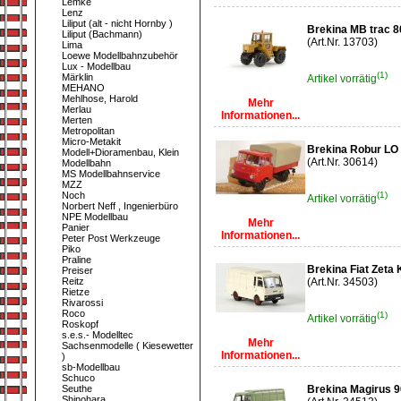
Lemke
Lenz
Liliput (alt - nicht Hornby )
Brekina MB trac 
Liliput (Bachmann)
(Art.Nr. 13703)
Lima
Loewe Modellbahnzubehör
Lux - Modellbau
(1)
Märklin
Artikel vorrätig
MEHANO
Mehlhose, Harold
Mehr
Merlau
Informationen...
Merten
Metropolitan
Micro-Metakit
Brekina Robur LO 
Modell+Dioramenbau, Klein
(Art.Nr. 30614)
Modellbahn
MS Modellbahnservice
MZZ
Noch
(1)
Artikel vorrätig
Norbert Neff , Ingenierbüro
NPE Modellbau
Mehr
Panier
Informationen...
Peter Post Werkzeuge
Piko
Praline
Brekina Fiat Zeta 
Preiser
Reitz
(Art.Nr. 34503)
Rietze
Rivarossi
Roco
(1)
Artikel vorrätig
Roskopf
s.e.s.- Modelltec
Mehr
Sachsenmodelle ( Kiesewetter
Informationen...
)
sb-Modellbau
Schuco
Seuthe
Brekina Magirus 9
Shinohara