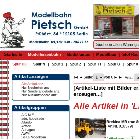
Startseite
|
Modelleisenbahn
|
Modellautos
|
Modellbau
|
Slot Rac
Spur H0
|
Spur N
|
Spur 1
|
Spur Z
|
Spur TT
|
Spur G
|
Spur 0
Artikel anzeigen
Seite:
von 6
Ans.:
Alle Artikel anz.
[Artikel-Liste mit Bilder e
Nur Neuheiten anz.
Nur Sonderangebote anz.
erzeugen...]
Nur Auslaufmodelle anz.
Alle Artikel in '
Artikelgruppen
A.C.M.E.
ade, hobytrade
Brekina MB trac 
Albedo
Artitec
(Art.Nr. 018579)
Auhagen
AWM
BeKa-Modellbau
(1)