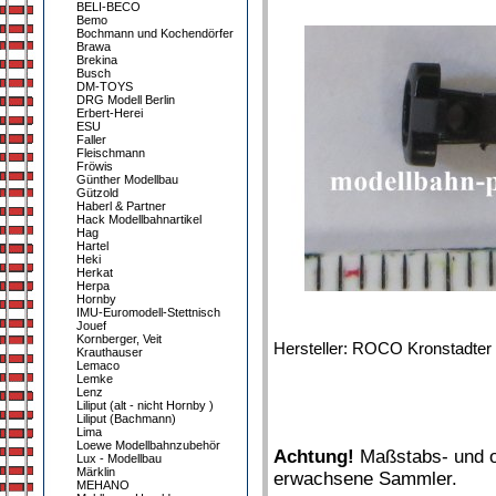
BELI-BECO
Bemo
Bochmann und Kochendörfer
Brawa
Brekina
Busch
DM-TOYS
DRG Modell Berlin
Erbert-Herei
ESU
Faller
Fleischmann
Fröwis
Günther Modellbau
Gützold
Haberl & Partner
Hack Modellbahnartikel
Hag
Hartel
Heki
Herkat
Herpa
Hornby
IMU-Euromodell-Stettnisch
Jouef
Kornberger, Veit
Hersteller: ROCO Kronstadte
Krauthauser
Lemaco
Lemke
Lenz
Liliput (alt - nicht Hornby )
Liliput (Bachmann)
Lima
Loewe Modellbahnzubehör
Achtung!
Maßstabs- und or
Lux - Modellbau
Märklin
erwachsene Sammler.
MEHANO