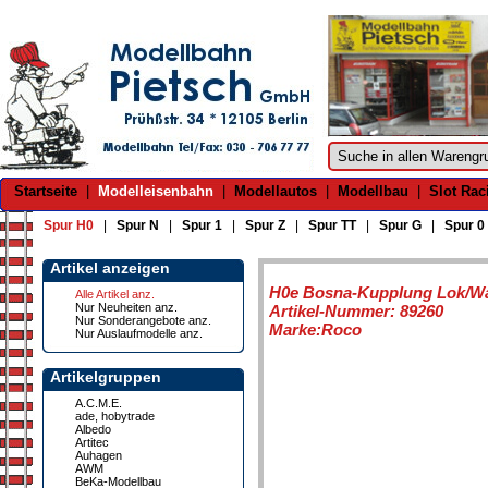
Startseite
|
Modelleisenbahn
|
Modellautos
|
Modellbau
|
Slot Rac
Spur H0
|
Spur N
|
Spur 1
|
Spur Z
|
Spur TT
|
Spur G
|
Spur 0
Artikel anzeigen
H0e Bosna-Kupplung Lok/W
Alle Artikel anz.
Nur Neuheiten anz.
Artikel-Nummer: 89260
Nur Sonderangebote anz.
Marke:Roco
Nur Auslaufmodelle anz.
Artikelgruppen
A.C.M.E.
ade, hobytrade
Albedo
Artitec
Auhagen
AWM
BeKa-Modellbau