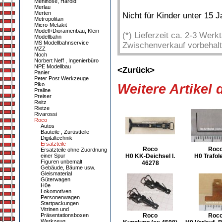
Mehlhose, Harold
Merlau
Merten
Nicht für Kinder unter 15 
Metropolitan
Micro-Metakit
Modell+Dioramenbau, Klein
(*) Lieferzeit ca. 2-3 Wer
Modellbahn
MS Modellbahnservice
Zwischenverkauf vorbehalt
MZZ
Noch
Norbert Neff , Ingenierbüro
NPE Modellbau
<Zurück>
Panier
Peter Post Werkzeuge
Piko
Weitere Artikel
Praline
Preiser
Reitz
Rietze
Rivarossi
Roco
Autos
Bauteile , Zurüstteile
Digitaltechnik
Ersatzteile
Roco
Roc
Ersatzteile ohne Zuordnung
einer Spur
H0 KK-Deichsel l.
H0 Trafol
Figuren unbemalt
46278
Gebäude, Bäume usw.
Gleismaterial
Güterwagen
H0e
Lokomotiven
Personenwagen
Startpackungen
Vitrinen und
Präsentationsboxen
Roco
Roc
Werkzeug