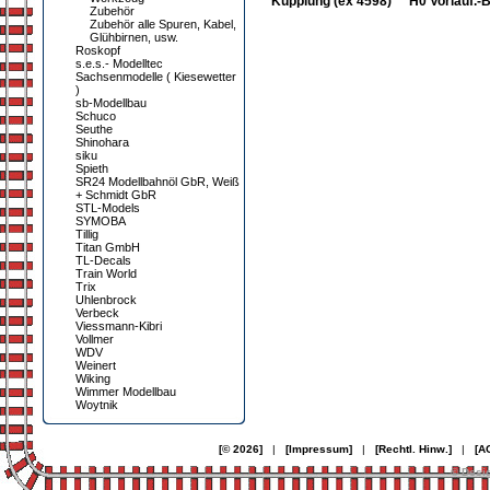
Kupplung (ex 4598)
H0 Vorlauf.-B
Zubehör
Zubehör alle Spuren, Kabel,
Glühbirnen, usw.
Roskopf
s.e.s.- Modelltec
Sachsenmodelle ( Kiesewetter
)
sb-Modellbau
Schuco
Seuthe
Shinohara
siku
Spieth
SR24 Modellbahnöl GbR, Weiß
+ Schmidt GbR
STL-Models
SYMOBA
Tillig
Titan GmbH
TL-Decals
Train World
Trix
Uhlenbrock
Verbeck
Viessmann-Kibri
Vollmer
WDV
Weinert
Wiking
Wimmer Modellbau
Woytnik
[© 2026]
|
[Impressum]
|
[Rechtl. Hinw.]
|
[A
© Desi