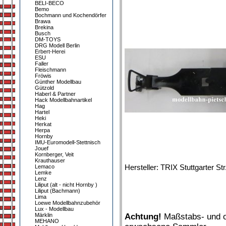
BELI-BECO
Bemo
Bochmann und Kochendörfer
Brawa
Brekina
Busch
DM-TOYS
DRG Modell Berlin
Erbert-Herei
ESU
Faller
Fleischmann
Fröwis
Günther Modellbau
Gützold
Haberl & Partner
Hack Modellbahnartikel
Hag
Hartel
Heki
Herkat
Herpa
Hornby
IMU-Euromodell-Stettnisch
Jouef
Kornberger, Veit
Krauthauser
Hersteller: TRIX Stuttgarter S
Lemaco
Lemke
Lenz
Liliput (alt - nicht Hornby )
Liliput (Bachmann)
Lima
Loewe Modellbahnzubehör
Lux - Modellbau
Märklin
Achtung!
Maßstabs- und or
MEHANO