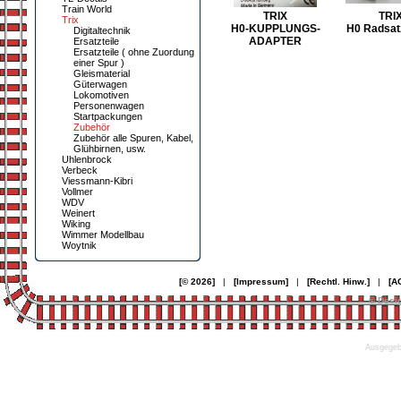
Train World
TRIX
TRI
Trix
H0-KUPPLUNGS-
H0 Radsa
Digitaltechnik
ADAPTER
Ersatzteile
Ersatzteile ( ohne Zuordung
einer Spur )
Gleismaterial
Güterwagen
Lokomotiven
Personenwagen
Startpackungen
Zubehör
Zubehör alle Spuren, Kabel,
Glühbirnen, usw.
Uhlenbrock
Verbeck
Viessmann-Kibri
Vollmer
WDV
Weinert
Wiking
Wimmer Modellbau
Woytnik
[© 2026]
|
[Impressum]
|
[Rechtl. Hinw.]
|
[A
© Desi
Ausgegebe