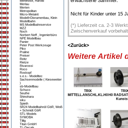
erwachsene Sammler.
Mehlhose, Harold
Merlau
Merten
Metropolitan
Nicht für Kinder unter 15 
Micro-Metakit
Modell+Dioramenbau, Klein
Modellbahn
(*) Lieferzeit ca. 2-3 Wer
MS Modellbahnservice
MZZ
Zwischenverkauf vorbehalt
Noch
Norbert Neff , Ingenierbüro
NPE Modellbau
Panier
<Zurück>
Peter Post Werkzeuge
Piko
Praline
Weitere Artikel
Preiser
Reitz
Rietze
Rivarossi
Roco
Roskopf
s.e.s.- Modelltec
Sachsenmodelle ( Kiesewetter
)
sb-Modellbau
Schuco
TRIX
TRI
Seuthe
MITTELL.ANSCHL.KL.H0
H0 RADSAT
Shinohara
Kunstst
siku
Spieth
SR24 Modellbahnöl GbR, Weiß
+ Schmidt GbR
STL-Models
SYMOBA
Tillig
Titan GmbH
TL-Decals