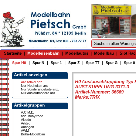
Startseite
|
Modelleisenbahn
|
Modellautos
|
Modellbau
|
Slot Rac
Spur H0
|
Spur N
|
Spur 1
|
Spur Z
|
Spur TT
|
Spur G
|
Spur 0
Artikel anzeigen
H0 Austauschkupplung Typ 
Alle Artikel anz.
Nur Neuheiten anz.
AUST.KUPPLUNG 3371-3
Nur Sonderangebote anz.
Artikel-Nummer: 66669
Nur Auslaufmodelle anz.
Marke:TRIX
Artikelgruppen
A.C.M.E.
ade, hobytrade
Albedo
Artitec
Auhagen
AWM
BeKa-Modellbau