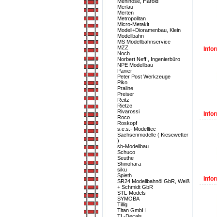
Mehlhose, Harold
Merlau
Merten
Metropolitan
Micro-Metakit
Modell+Dioramenbau, Klein
Modellbahn
MS Modellbahnservice
MZZ
Infor
Noch
Norbert Neff , Ingenierbüro
NPE Modellbau
Panier
Peter Post Werkzeuge
Piko
Praline
Preiser
Reitz
Rietze
Rivarossi
Infor
Roco
Roskopf
s.e.s.- Modelltec
Sachsenmodelle ( Kiesewetter
)
sb-Modellbau
Schuco
Seuthe
Shinohara
siku
Spieth
Infor
SR24 Modellbahnöl GbR, Weiß
+ Schmidt GbR
STL-Models
SYMOBA
Tillig
Titan GmbH
TL-Decals