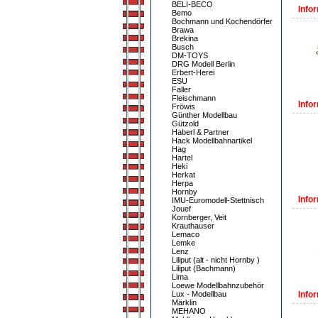
BELI-BECO
Infor
Bemo
Bochmann und Kochendörfer
Brawa
Brekina
Busch
DM-TOYS
DRG Modell Berlin
Erbert-Herei
ESU
Faller
Fleischmann
Infor
Fröwis
Günther Modellbau
Gützold
Haberl & Partner
Hack Modellbahnartikel
Hag
Hartel
Heki
Herkat
Herpa
Hornby
Infor
IMU-Euromodell-Stettnisch
Jouef
Kornberger, Veit
Krauthauser
Lemaco
Lemke
Lenz
Liliput (alt - nicht Hornby )
Liliput (Bachmann)
Lima
Loewe Modellbahnzubehör
Lux - Modellbau
Infor
Märklin
MEHANO