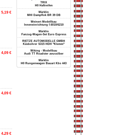
TRIX
H0 Haftreifen
5,19 €
Märklin
MHI Dampflok BR 39 DB
Weinert Modellbau
Inneneinrichtung f.6010/6210
Märklin
Fanzug-Wagen-Set Euro Express
RIETZE AUTOMODELLE GMBH
Käsbohrer S315 HDH "Klemm"
Wiking - Modellbau
4,09 €
Audi TT Roadster avussilber
Märklin
H0 Rungenwagen Bauart Kbs 443
4,09 €
4,29 €