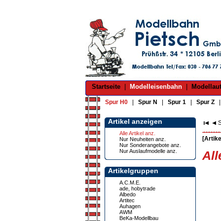
Startseite
|
Modelleisenbahn
|
Modellau
Spur H0
|
Spur N
|
Spur 1
|
Spur Z
Artikel anzeigen
S
Alle Artikel anz.
[Artike
Nur Neuheiten anz.
Nur Sonderangebote anz.
Nur Auslaufmodelle anz.
All
Artikelgruppen
A.C.M.E.
ade, hobytrade
Albedo
Artitec
Auhagen
AWM
BeKa-Modellbau