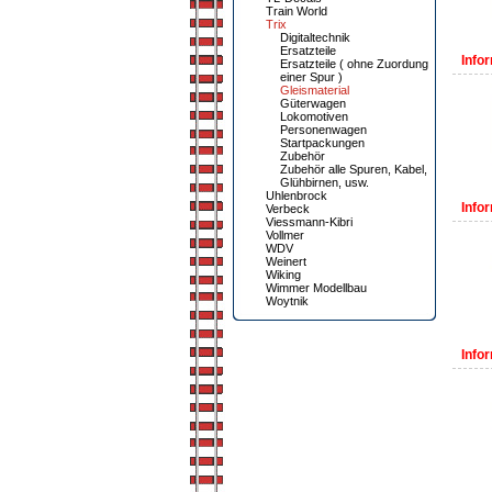
Train World
Trix
Digitaltechnik
Ersatzteile
Infor
Ersatzteile ( ohne Zuordung
einer Spur )
Gleismaterial
Güterwagen
Lokomotiven
Personenwagen
Startpackungen
Zubehör
Zubehör alle Spuren, Kabel,
Glühbirnen, usw.
Uhlenbrock
Infor
Verbeck
Viessmann-Kibri
Vollmer
WDV
Weinert
Wiking
Wimmer Modellbau
Woytnik
Infor