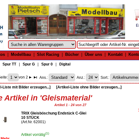
E
tos
|
Modellbau
|
Slot Racing
|
Bücher
|
Über uns
|
Kontakt
|
Kont
|
Spur TT
|
Spur G
|
Spur 0
|
Digital
eite:
von 2
Ans.:
Anz.:
Sort.:
l-Liste mit Bilder erzeugen...]
[Artikel-Liste ohne Bilder erzeugen...]
e Artikel in 'Gleismaterial'
Artikel 1 - 24 von 27
TRIX Gleisböschung Endstück C-Glei
10 STÜCK
(Art.Nr. 62001)
(1)
Artikel vorrätig
Mehr