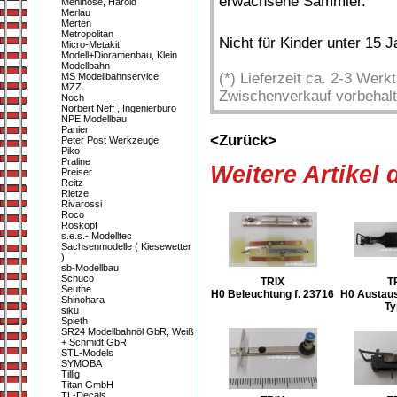
erwachsene Sammler.
Mehlhose, Harold
Merlau
Merten
Metropolitan
Nicht für Kinder unter 15 
Micro-Metakit
Modell+Dioramenbau, Klein
Modellbahn
(*) Lieferzeit ca. 2-3 Wer
MS Modellbahnservice
MZZ
Zwischenverkauf vorbehalt
Noch
Norbert Neff , Ingenierbüro
NPE Modellbau
Panier
<Zurück>
Peter Post Werkzeuge
Piko
Praline
Weitere Artikel
Preiser
Reitz
Rietze
Rivarossi
Roco
Roskopf
s.e.s.- Modelltec
Sachsenmodelle ( Kiesewetter
)
sb-Modellbau
Schuco
TRIX
T
Seuthe
H0 Beleuchtung f. 23716
H0 Austau
Shinohara
Ty
siku
Spieth
SR24 Modellbahnöl GbR, Weiß
+ Schmidt GbR
STL-Models
SYMOBA
Tillig
Titan GmbH
TL-Decals