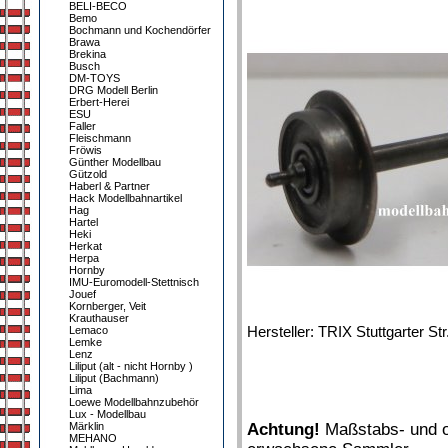
BELI-BECO
Bemo
Bochmann und Kochendörfer
Brawa
Brekina
Busch
DM-TOYS
DRG Modell Berlin
Erbert-Herei
ESU
Faller
Fleischmann
Fröwis
Günther Modellbau
Gützold
Haberl & Partner
Hack Modellbahnartikel
Hag
Hartel
Heki
Herkat
Herpa
Hornby
IMU-Euromodell-Stettnisch
Jouef
Kornberger, Veit
Krauthauser
Hersteller: TRIX Stuttgarter S
Lemaco
Lemke
Lenz
Liliput (alt - nicht Hornby )
Liliput (Bachmann)
Lima
Loewe Modellbahnzubehör
Lux - Modellbau
Märklin
Achtung!
Maßstabs- und or
MEHANO