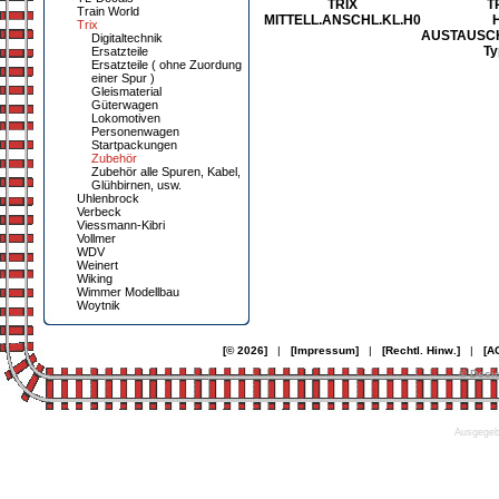
TRIX
T
Train World
MITTELL.ANSCHL.KL.H0
Trix
AUSTAUSC
Digitaltechnik
Ty
Ersatzteile
Ersatzteile ( ohne Zuordung
einer Spur )
Gleismaterial
Güterwagen
Lokomotiven
Personenwagen
Startpackungen
Zubehör
Zubehör alle Spuren, Kabel,
Glühbirnen, usw.
Uhlenbrock
Verbeck
Viessmann-Kibri
Vollmer
WDV
Weinert
Wiking
Wimmer Modellbau
Woytnik
[© 2026]
|
[Impressum]
|
[Rechtl. Hinw.]
|
[A
© Desi
Ausgegebe