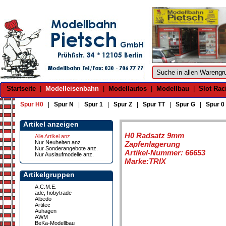
Startseite
|
Modelleisenbahn
|
Modellautos
|
Modellbau
|
Slot Rac
Spur H0
|
Spur N
|
Spur 1
|
Spur Z
|
Spur TT
|
Spur G
|
Spur 0
Artikel anzeigen
H0 Radsatz 9mm
Alle Artikel anz.
Nur Neuheiten anz.
Zapfenlagerung
Nur Sonderangebote anz.
Artikel-Nummer: 66653
Nur Auslaufmodelle anz.
Marke:TRIX
Artikelgruppen
A.C.M.E.
ade, hobytrade
Albedo
Artitec
Auhagen
AWM
BeKa-Modellbau