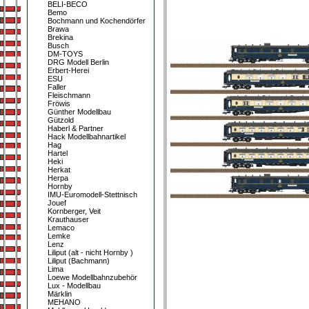
BELI-BECO
Bemo
Bochmann und Kochendörfer
Brawa
Brekina
Busch
DM-TOYS
DRG Modell Berlin
Erbert-Herei
ESU
Faller
Fleischmann
Fröwis
Günther Modellbau
Gützold
Haberl & Partner
Hack Modellbahnartikel
Hag
Hartel
Heki
Herkat
Herpa
Hornby
IMU-Euromodell-Stettnisch
Jouef
Kornberger, Veit
Krauthauser
Lemaco
Lemke
Lenz
Liliput (alt - nicht Hornby )
Liliput (Bachmann)
Lima
Loewe Modellbahnzubehör
Lux - Modellbau
Märklin
MEHANO