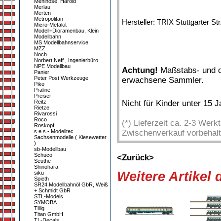
Mehlhose, Harold
Merlau
Merten
Metropolitan
Hersteller: TRIX Stuttgarter S
Micro-Metakit
Modell+Dioramenbau, Klein
Modellbahn
MS Modellbahnservice
MZZ
Noch
Norbert Neff , Ingenierbüro
NPE Modellbau
Achtung!
Maßstabs- und or
Panier
Peter Post Werkzeuge
erwachsene Sammler.
Piko
Praline
Preiser
Reitz
Nicht für Kinder unter 15 
Rietze
Rivarossi
Roco
(*) Lieferzeit ca. 2-3 Wer
Roskopf
s.e.s.- Modelltec
Zwischenverkauf vorbehalt
Sachsenmodelle ( Kiesewetter
)
sb-Modellbau
Schuco
<Zurück>
Seuthe
Shinohara
Weitere Artikel
siku
Spieth
SR24 Modellbahnöl GbR, Weiß
+ Schmidt GbR
STL-Models
SYMOBA
Tillig
Titan GmbH
TL-Decals