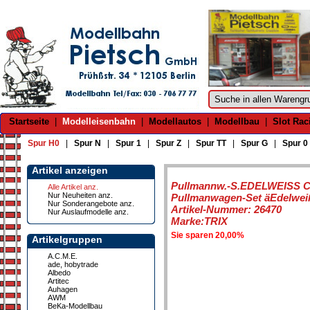
Startseite
|
Modelleisenbahn
|
Modellautos
|
Modellbau
|
Slot Rac
Spur H0
|
Spur N
|
Spur 1
|
Spur Z
|
Spur TT
|
Spur G
|
Spur 0
Artikel anzeigen
Pullmannw.-S.EDELWEISS 
Alle Artikel anz.
Nur Neuheiten anz.
Pullmanwagen-Set äEdelwei
Nur Sonderangebote anz.
Artikel-Nummer: 26470
Nur Auslaufmodelle anz.
Marke:TRIX
Sie sparen 20,00%
Artikelgruppen
A.C.M.E.
ade, hobytrade
Albedo
Artitec
Auhagen
AWM
BeKa-Modellbau