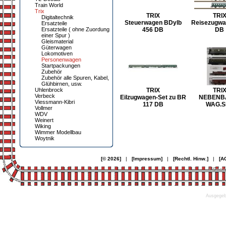
Train World
Trix
TRIX
TRI
Digitaltechnik
Steuerwagen BDylb
Reisezugwa
Ersatzteile
Ersatzteile ( ohne Zuordung
456 DB
DB
einer Spur )
Gleismaterial
Güterwagen
Lokomotiven
Personenwagen
Startpackungen
Zubehör
Zubehör alle Spuren, Kabel,
Glühbirnen, usw.
Uhlenbrock
TRIX
TRI
Verbeck
Eilzugwagen-Set zu BR
NEBENB
Viessmann-Kibri
117 DB
WAG.S
Vollmer
WDV
Weinert
Wiking
Wimmer Modellbau
Woytnik
[© 2026]
|
[Impressum]
|
[Rechtl. Hinw.]
|
[A
© Desi
Ausgegebe