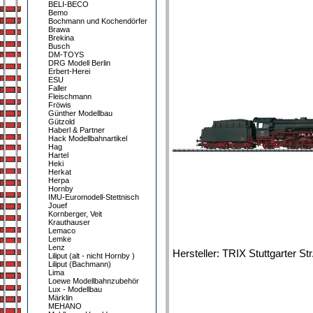
BELI-BECO
Bemo
Bochmann und Kochendörfer
Brawa
Brekina
Busch
DM-TOYS
DRG Modell Berlin
Erbert-Herei
ESU
Faller
Fleischmann
Fröwis
Günther Modellbau
Gützold
Haberl & Partner
Hack Modellbahnartikel
Hag
Hartel
Heki
Herkat
Herpa
Hornby
IMU-Euromodell-Stettnisch
Jouef
Kornberger, Veit
Krauthauser
Lemaco
Lemke
Lenz
Hersteller: TRIX Stuttgarter S
Liliput (alt - nicht Hornby )
Liliput (Bachmann)
Lima
Loewe Modellbahnzubehör
Lux - Modellbau
Märklin
MEHANO