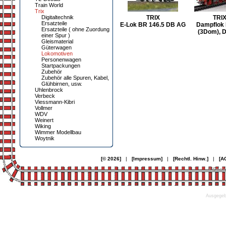
Train World
Trix
TRIX
TRI
Digitaltechnik
Ersatzteile
E-Lok BR 146.5 DB AG
Dampflok
Ersatzteile ( ohne Zuordung
(3Dom), D
einer Spur )
Gleismaterial
Güterwagen
Lokomotiven
Personenwagen
Startpackungen
Zubehör
Zubehör alle Spuren, Kabel,
Glühbirnen, usw.
Uhlenbrock
Verbeck
Viessmann-Kibri
Vollmer
WDV
Weinert
Wiking
Wimmer Modellbau
Woytnik
[© 2026]
|
[Impressum]
|
[Rechtl. Hinw.]
|
[A
© Desi
Ausgegebe