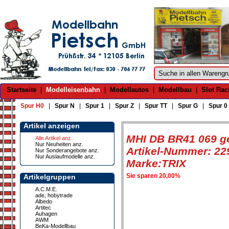
Startseite
|
Modelleisenbahn
|
Modellautos
|
Modellbau
|
Slot Rac
Spur H0
|
Spur N
|
Spur 1
|
Spur Z
|
Spur TT
|
Spur G
|
Spur 0
Artikel anzeigen
MHI DB BR41 069 ge
Alle Artikel anz.
Nur Neuheiten anz.
Artikel-Nummer: 22
Nur Sonderangebote anz.
Nur Auslaufmodelle anz.
Marke:TRIX
Sie sparen 20,00%
Artikelgruppen
A.C.M.E.
ade, hobytrade
Albedo
Artitec
Auhagen
AWM
BeKa-Modellbau