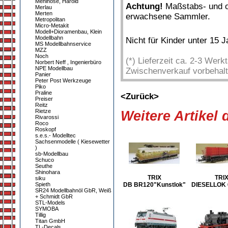
Mehlhose, Harold
Achtung!
Maßstabs- und or
Merlau
Merten
erwachsene Sammler.
Metropolitan
Micro-Metakit
Modell+Dioramenbau, Klein
Modellbahn
Nicht für Kinder unter 15 
MS Modellbahnservice
MZZ
Noch
(*) Lieferzeit ca. 2-3 Wer
Norbert Neff , Ingenierbüro
NPE Modellbau
Zwischenverkauf vorbehalt
Panier
Peter Post Werkzeuge
Piko
Praline
<Zurück>
Preiser
Reitz
Rietze
Weitere Artikel
Rivarossi
Roco
Roskopf
s.e.s.- Modelltec
Sachsenmodelle ( Kiesewetter
)
sb-Modellbau
Schuco
Seuthe
Shinohara
TRIX
TRI
siku
DB BR120"Kunstlok"
DIESELLOK 
Spieth
SR24 Modellbahnöl GbR, Weiß
+ Schmidt GbR
STL-Models
SYMOBA
Tillig
Titan GmbH
TL-Decals