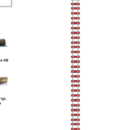
e 4/6
"SF-
p