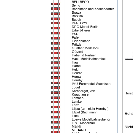
BELI-BECO
Bemo
Bochmann und Kochendörfer
Brawa
Brekina
Busch
DM-TOYS
DRG Modell Berlin
Erbert-Herei
ESU
Faller
Fleischmann
Fröwis
Günther Modellbau
Gützold
Haberl & Partner
Hack Modellbahnartikel
Hag
Hartel
Heki
Herkat
Herpa
Hornby
IMU-Euromodell-Stettnisch
Jouef
Kornberger, Veit
Herst
Krauthauser
Lemaco
Lemke
Lenz
Liliput (alt - nicht Hornby )
Liliput (Bachmann)
Acht
Lima
Loewe Modellbahnzubehör
Lux - Modellbau
Märklin
Nicht
MEHANO