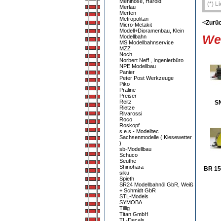
Mehlhose, Harold
(*) L
Merlau
Merten
Metropolitan
<Zurü
Micro-Metakit
Modell+Dioramenbau, Klein
Wei
Modellbahn
MS Modellbahnservice
MZZ
Noch
Norbert Neff , Ingenierbüro
NPE Modellbau
Panier
Peter Post Werkzeuge
Piko
Praline
Preiser
Reitz
S
Rietze
Rivarossi
Roco
Roskopf
s.e.s.- Modelltec
Sachsenmodelle ( Kiesewetter
)
sb-Modellbau
Schuco
Seuthe
Shinohara
BR 15
siku
Spieth
SR24 Modellbahnöl GbR, Weiß
+ Schmidt GbR
STL-Models
SYMOBA
Tillig
Titan GmbH
TL-Decals