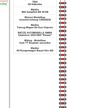
TRIX
*
rrätig
H0 Haftreifen
Märklin
MHI Dampflok BR 39 DB
Weinert Modellbau
Inneneinrichtung f.6010/6210
Märklin
Fanzug-Wagen-Set Euro Express
RIETZE AUTOMODELLE GMBH
Käsbohrer S315 HDH "Klemm"
Wiking - Modellbau
Audi TT Roadster avussilber
Märklin
H0 Rungenwagen Bauart Kbs 443