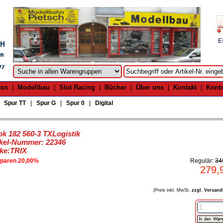
E
tos
|
Modellbau
|
Slot Racing
|
Bücher
|
Über uns
|
Kontakt
|
Kont
|
Spur TT
|
Spur G
|
Spur 0
|
Digital
ok 182 560-3 TXLogistik
ikel-Nummer: 22346
ke:TRIX
sparen 20,00%
Regulär:
34
279,
(Preis inkl. MwSt.
zzgl. Versand