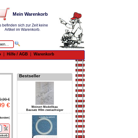
Mein Warenkorb
s befinden sich zur Zeit keine
Artikel im Warenkorb.
o
|
Hilfe / AGB
|
Warenkorb
Bestseller
9,99 €
99 €
Weinert Modellbau
Bausatz H0m zweiachsiger
kosten
)