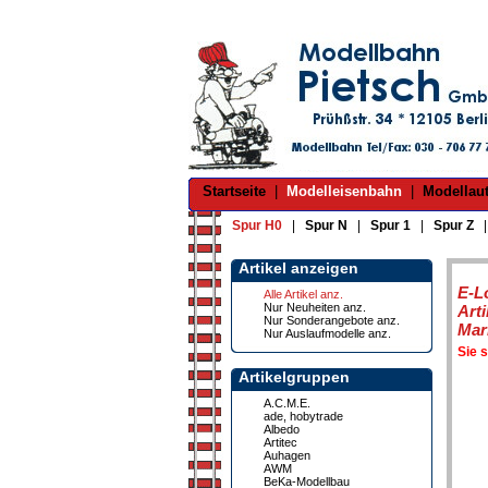
Startseite
|
Modelleisenbahn
|
Modellau
Spur H0
|
Spur N
|
Spur 1
|
Spur Z
Artikel anzeigen
E-L
Alle Artikel anz.
Nur Neuheiten anz.
Art
Nur Sonderangebote anz.
Mar
Nur Auslaufmodelle anz.
Sie 
Artikelgruppen
A.C.M.E.
ade, hobytrade
Albedo
Artitec
Auhagen
AWM
BeKa-Modellbau