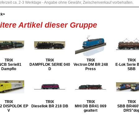
ieferzeit ca. 2-3 Werktage - Angabe ohne Gewähr, Zwischenverkauf vorbehalten.
ck>
tere Artikel dieser Gruppe
TRIX
TRIX
TRIX
TRIX
NCB Serie81
DAMPFLOK SERIE 040
Vectron DM BR 248
E-Lok Serie B
Dampflo
D
Press
SBB
TRIX
TRIX
TRIX
TRIX
2 DISPOLOK EP
Diesellok BR 218 DB
MHI DB BR41 069
SBB BR460
V
gealtert
DRS"do