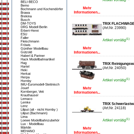
Artikel vorrätig
BELI-BECO
Bemo
Mehr
Bochmann und Kochendörfer
Informationen...
Brawa
Brekina
Busch
DM-TOYS
TRIX FLACHWAG
DRG Modell Berlin
(Art.Nr. 23990)
Erbert-Herei
ESU
Faller
(1)
Artikel vorrätig
Fleischmann
Fröwis
Mehr
Günther Modellbau
Gützold
Informationen...
Haberl & Partner
Hack Modellbahnartikel
Hag
TRIX Reinigungsw
Hartel
(Art.Nr. 24050)
Heki
Herkat
Herpa
(1)
Artikel vorrätig
Hornby
IMU-Euromodell-Stettnisch
Jouef
Mehr
Kornberger, Veit
Informationen...
Krauthauser
Lemaco
Lemke
TRIX Schwerlastw
Lenz
(Art.Nr. 24118)
Liliput (alt - nicht Hornby )
Liliput (Bachmann)
Lima
(1)
Artikel vorrätig
Loewe Modellbahnzubehör
Lux - Modellbau
Märklin
Mehr
MEHANO
Informationen...