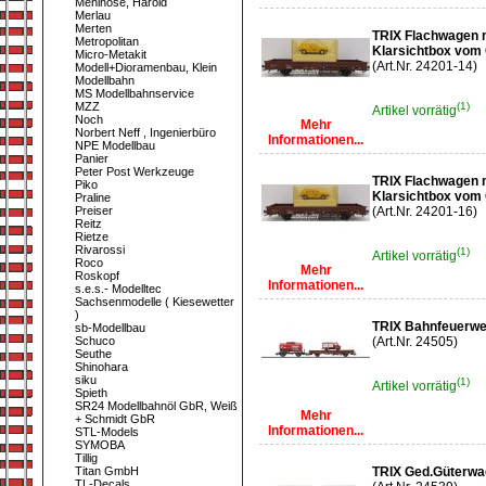
Mehlhose, Harold
Merlau
Merten
TRIX Flachwagen m
Metropolitan
Klarsichtbox vom Go
Micro-Metakit
(Art.Nr. 24201-14)
Modell+Dioramenbau, Klein
Modellbahn
MS Modellbahnservice
MZZ
(1)
Artikel vorrätig
Noch
Mehr
Norbert Neff , Ingenierbüro
Informationen...
NPE Modellbau
Panier
Peter Post Werkzeuge
TRIX Flachwagen m
Piko
Klarsichtbox vom Go
Praline
Preiser
(Art.Nr. 24201-16)
Reitz
Rietze
Rivarossi
(1)
Artikel vorrätig
Roco
Mehr
Roskopf
Informationen...
s.e.s.- Modelltec
Sachsenmodelle ( Kiesewetter
)
TRIX Bahnfeuerw
sb-Modellbau
Schuco
(Art.Nr. 24505)
Seuthe
Shinohara
siku
(1)
Artikel vorrätig
Spieth
SR24 Modellbahnöl GbR, Weiß
Mehr
+ Schmidt GbR
Informationen...
STL-Models
SYMOBA
Tillig
Titan GmbH
TRIX Ged.Güterw
TL-Decals