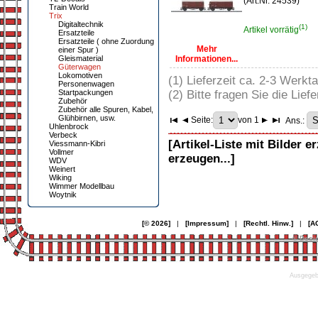
(Art.Nr. 24539)
Train World
Trix
Digitaltechnik
(1)
Artikel vorrätig
Ersatzteile
Ersatzteile ( ohne Zuordung
Mehr
einer Spur )
Gleismaterial
Informationen...
Güterwagen
Lokomotiven
(1) Lieferzeit ca. 2-3 Werkt
Personenwagen
Startpackungen
(2) Bitte fragen Sie die Liefe
Zubehör
Zubehör alle Spuren, Kabel,
Glühbirnen, usw.
Seite:
von 1
Ans.:
Uhlenbrock
Verbeck
[Artikel-Liste mit Bilder e
Viessmann-Kibri
Vollmer
erzeugen...]
WDV
Weinert
Wiking
Wimmer Modellbau
Woytnik
[© 2026]
|
[Impressum]
|
[Rechtl. Hinw.]
|
[A
© Desi
Ausgegebe