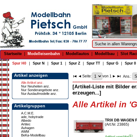
Startseite
|
Modelleisenbahn
|
Modellautos
|
Modellbau
|
Slot Rac
Spur H0
|
Spur N
|
Spur 1
|
Spur Z
|
Spur TT
|
Spur G
|
Spur 0
Artikel anzeigen
Seite:
von 1
Ans.:
Alle Artikel anz.
[Artikel-Liste mit Bilder e
Nur Neuheiten anz.
Nur Sonderangebote anz.
erzeugen...]
Nur Auslaufmodelle anz.
Alle Artikel in 
Artikelgruppen
A.C.M.E.
ade, hobytrade
TRIX DB WAGEN 
Albedo
Artitec
(Art.Nr. 23865)
Auhagen
AWM
BeKa-Modellbau
(1)