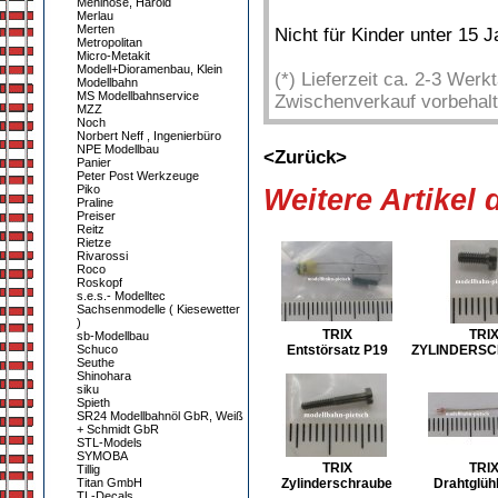
Mehlhose, Harold
Merlau
Merten
Nicht für Kinder unter 15 
Metropolitan
Micro-Metakit
Modell+Dioramenbau, Klein
(*) Lieferzeit ca. 2-3 Wer
Modellbahn
MS Modellbahnservice
Zwischenverkauf vorbehalt
MZZ
Noch
Norbert Neff , Ingenierbüro
NPE Modellbau
<Zurück>
Panier
Peter Post Werkzeuge
Piko
Weitere Artikel
Praline
Preiser
Reitz
Rietze
Rivarossi
Roco
Roskopf
s.e.s.- Modelltec
Sachsenmodelle ( Kiesewetter
)
TRIX
TRI
sb-Modellbau
Schuco
Entstörsatz P19
ZYLINDERS
Seuthe
Shinohara
siku
Spieth
SR24 Modellbahnöl GbR, Weiß
+ Schmidt GbR
STL-Models
SYMOBA
TRIX
TRI
Tillig
Titan GmbH
Zylinderschraube
Drahtglüh
TL-Decals