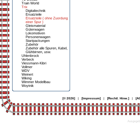
Train World
Trix
Digitaltechnik
Ersatzteile
Ersatzteile ( ohne Zuordung
einer Spur )
Gleismaterial
Güterwagen
Lokomotiven
Personenwagen
Startpackungen
Zubehör
Zubehör alle Spuren, Kabel,
Glühbirnen, usw.
Uhlenbrock
Verbeck
Viessmann-Kibri
Vollmer
WDV
Weinert
Wiking
Wimmer Modellbau
Woytnik
[© 2026]
|
[Impressum]
|
[Rechtl. Hinw.]
|
[A
© Desi
Ausgegebe