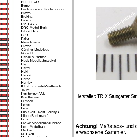
BELI-BECO
Bemo
Bochmann und Kochendörfer
Brawa
Brekina
Busch
DM-TOYS
DRG Modell Berlin
Erbert-Herei
ESU
Faller
Fleischmann
Fröwis
Günther Modellbau
Gützold
Haberl & Partner
Hack Modellbahnartikel
Hag
Hartel
Heki
Herkat
Herpa
Hornby
IMU-Euromodell-Stettnisch
Jouef
Kornberger, Veit
Hersteller: TRIX Stuttgarter S
Krauthauser
Lemaco
Lemke
Lenz
Liliput (alt - nicht Hornby )
Liliput (Bachmann)
Lima
Loewe Modellbahnzubehör
Achtung!
Maßstabs- und or
Lux - Modellbau
Märklin
erwachsene Sammler.
MEHANO