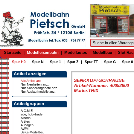
Startseite
|
Modelleisenbahn
|
Modellautos
|
Modellbau
|
Slot Rac
Spur H0
|
Spur N
|
Spur 1
|
Spur Z
|
Spur TT
|
Spur G
|
Spur 0
Artikel anzeigen
SENKKOPFSCHRAUBE
Alle Artikel anz.
Nur Neuheiten anz.
Artikel-Nummer: 40092900
Nur Sonderangebote anz.
Marke:TRIX
Nur Auslaufmodelle anz.
Artikelgruppen
A.C.M.E.
ade, hobytrade
Albedo
Artitec
Auhagen
AWM
BeKa-Modellbau