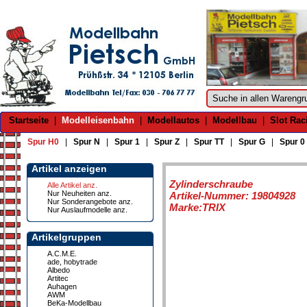
Startseite
|
Modelleisenbahn
|
Modellautos
|
Modellbau
|
Slot Rac
Spur H0
|
Spur N
|
Spur 1
|
Spur Z
|
Spur TT
|
Spur G
|
Spur 0
Artikel anzeigen
Zylinderschraube
Alle Artikel anz.
Nur Neuheiten anz.
Artikel-Nummer: 19804928
Nur Sonderangebote anz.
Marke:TRIX
Nur Auslaufmodelle anz.
Artikelgruppen
A.C.M.E.
ade, hobytrade
Albedo
Artitec
Auhagen
AWM
BeKa-Modellbau