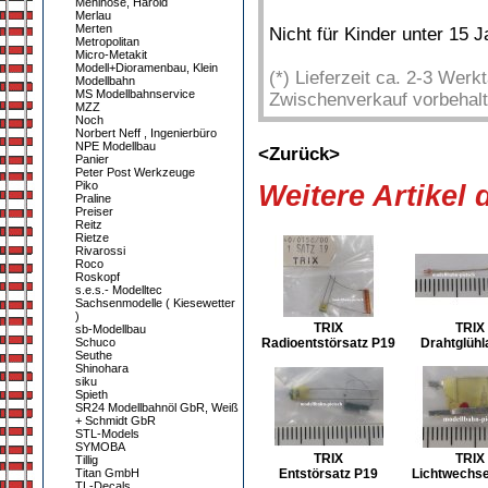
Mehlhose, Harold
Merlau
Merten
Nicht für Kinder unter 15 
Metropolitan
Micro-Metakit
Modell+Dioramenbau, Klein
(*) Lieferzeit ca. 2-3 Wer
Modellbahn
MS Modellbahnservice
Zwischenverkauf vorbehalt
MZZ
Noch
Norbert Neff , Ingenierbüro
NPE Modellbau
<Zurück>
Panier
Peter Post Werkzeuge
Piko
Weitere Artikel
Praline
Preiser
Reitz
Rietze
Rivarossi
Roco
Roskopf
s.e.s.- Modelltec
Sachsenmodelle ( Kiesewetter
)
TRIX
TRIX
sb-Modellbau
Schuco
Radioentstörsatz P19
Drahtglüh
Seuthe
Shinohara
siku
Spieth
SR24 Modellbahnöl GbR, Weiß
+ Schmidt GbR
STL-Models
SYMOBA
TRIX
TRIX
Tillig
Titan GmbH
Entstörsatz P19
Lichtwechse
TL-Decals