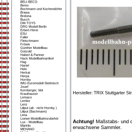
BELI-BECO
Bemo
Bochmann und Kochendörfer
Brawa
Brekina
Busch
DM-TOYS
DRG Modell Berlin
Erbert-Herei
ESU
Faller
Fleischmann
Fröwis
Günther Modellbau
Gützold
Haberl & Partner
Hack Modellbahnartikel
Hag
Hartel
Heki
Herkat
Herpa
Hornby
IMU-Euromodell-Stettnisch
Jouef
Kornberger, Veit
Hersteller: TRIX Stuttgarter S
Krauthauser
Lemaco
Lemke
Lenz
Liliput (alt - nicht Hornby )
Liliput (Bachmann)
Lima
Loewe Modellbahnzubehör
Achtung!
Maßstabs- und or
Lux - Modellbau
Märklin
erwachsene Sammler.
MEHANO