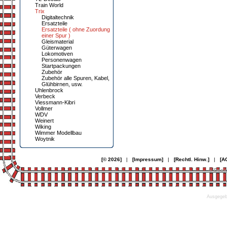
Train World
Trix
Digitaltechnik
Ersatzteile
Ersatzteile ( ohne Zuordung
einer Spur )
Gleismaterial
Güterwagen
Lokomotiven
Personenwagen
Startpackungen
Zubehör
Zubehör alle Spuren, Kabel,
Glühbirnen, usw.
Uhlenbrock
Verbeck
Viessmann-Kibri
Vollmer
WDV
Weinert
Wiking
Wimmer Modellbau
Woytnik
[© 2026]
|
[Impressum]
|
[Rechtl. Hinw.]
|
[A
© Desi
Ausgegebe