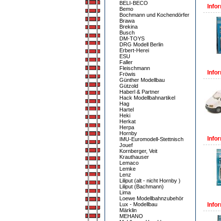
BELI-BECO
Infor
Bemo
Bochmann und Kochendörfer
Brawa
Brekina
Busch
DM-TOYS
DRG Modell Berlin
Erbert-Herei
ESU
Faller
Fleischmann
Infor
Fröwis
Günther Modellbau
Gützold
Haberl & Partner
Hack Modellbahnartikel
Hag
Hartel
Heki
Herkat
Herpa
Hornby
Infor
IMU-Euromodell-Stettnisch
Jouef
Kornberger, Veit
Krauthauser
Lemaco
Lemke
Lenz
Liliput (alt - nicht Hornby )
Liliput (Bachmann)
Lima
Loewe Modellbahnzubehör
Lux - Modellbau
Infor
Märklin
MEHANO