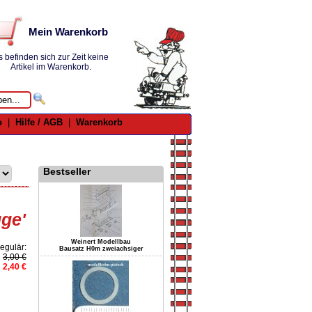
Mein Warenkorb
s befinden sich zur Zeit keine
Artikel im Warenkorb.
o
|
Hilfe / AGB
|
Warenkorb
Bestseller
uge'
Weinert Modellbau
egulär:
Bausatz H0m zweiachsiger
3,00 €
2,40 €