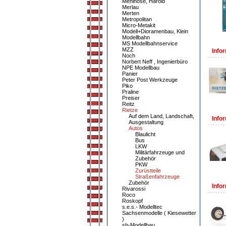
Mehlhose, Harold
Merlau
Merten
Metropolitan
Micro-Metakit
Modell+Dioramenbau, Klein
Modellbahn
MS Modellbahnservice
MZZ
Infor
Noch
Norbert Neff , Ingenierbüro
NPE Modellbau
Panier
Peter Post Werkzeuge
Piko
Praline
Preiser
Reitz
Rietze
Auf dem Land, Landschaft,
Infor
Ausgestaltung
Autos
Blaulicht
Bus
LKW
Militärfahrzeuge und
Zubehör
PKW
Zurüstteile
Straßenfahrzeuge
Zubehör
Infor
Rivarossi
Roco
Roskopf
s.e.s.- Modelltec
Sachsenmodelle ( Kiesewetter
)
sb-Modellbau