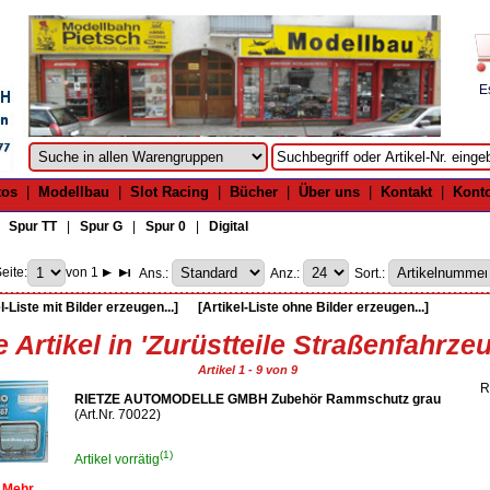
E
tos
|
Modellbau
|
Slot Racing
|
Bücher
|
Über uns
|
Kontakt
|
Kont
|
Spur TT
|
Spur G
|
Spur 0
|
Digital
eite:
von 1
Ans.:
Anz.:
Sort.:
l-Liste mit Bilder erzeugen...]
[Artikel-Liste ohne Bilder erzeugen...]
e Artikel in 'Zurüstteile Straßenfahrze
Artikel 1 - 9 von 9
R
RIETZE AUTOMODELLE GMBH Zubehör Rammschutz grau
(Art.Nr. 70022)
(1)
Artikel vorrätig
Mehr