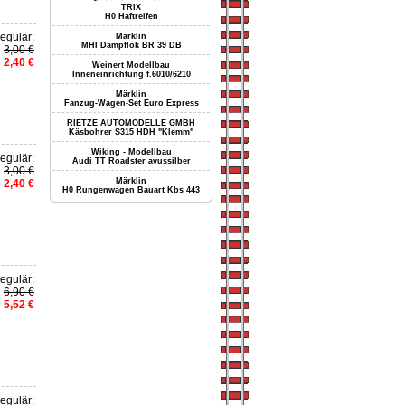
TRIX
H0 Haftreifen
egulär:
Märklin
MHI Dampflok BR 39 DB
3,00 €
2,40 €
Weinert Modellbau
Inneneinrichtung f.6010/6210
Märklin
Fanzug-Wagen-Set Euro Express
RIETZE AUTOMODELLE GMBH
Käsbohrer S315 HDH "Klemm"
Wiking - Modellbau
egulär:
Audi TT Roadster avussilber
3,00 €
Märklin
2,40 €
H0 Rungenwagen Bauart Kbs 443
egulär:
6,90 €
5,52 €
egulär: