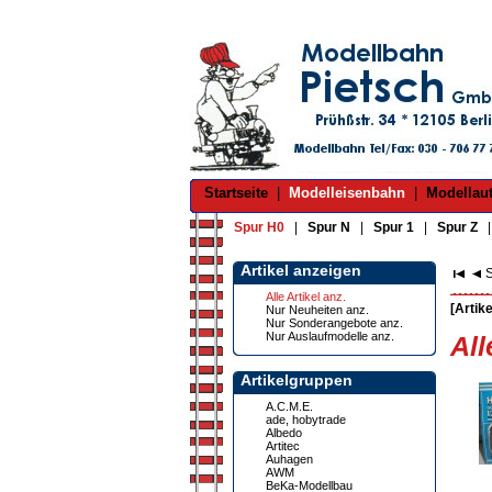
Startseite
|
Modelleisenbahn
|
Modellau
Spur H0
|
Spur N
|
Spur 1
|
Spur Z
Artikel anzeigen
S
Alle Artikel anz.
[Artike
Nur Neuheiten anz.
Nur Sonderangebote anz.
Nur Auslaufmodelle anz.
All
Artikelgruppen
A.C.M.E.
ade, hobytrade
Albedo
Artitec
Auhagen
AWM
BeKa-Modellbau