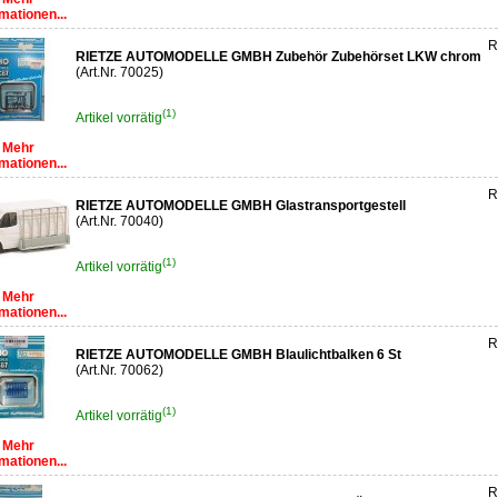
mationen...
R
RIETZE AUTOMODELLE GMBH Zubehör Zubehörset LKW chrom
(Art.Nr. 70025)
(1)
Artikel vorrätig
Mehr
mationen...
R
RIETZE AUTOMODELLE GMBH Glastransportgestell
(Art.Nr. 70040)
(1)
Artikel vorrätig
Mehr
mationen...
R
RIETZE AUTOMODELLE GMBH Blaulichtbalken 6 St
(Art.Nr. 70062)
(1)
Artikel vorrätig
Mehr
mationen...
R