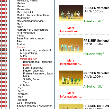
Mehlhose, Harold
Merlau
Merten
PREISER Verschie
Metropolitan
(Art.Nr. 10014)
Micro-Metakit
Modell+Dioramenbau, Klein
Modellbahn
(1)
MS Modellbahnservice
Artikel vorrätig
MZZ
Noch
Mehr
Norbert Neff , Ingenierbüro
Informationen...
NPE Modellbau
Panier
Peter Post Werkzeuge
PREISER Stehend
Piko
(Art.Nr. 10036)
Praline
Preiser
Auf dem Land, Landschaft,
Ausgestaltung
(1)
Artikel vorrätig
Autos
Miniaturfiguren
Mehr
Bahnpersonal, Reisende
Informationen...
Berufe
Farm, Bauernhof
Figuren unbemalt
PREISER Verkehrs
Freizeit,Passanten, Sport
Militär
(Art.Nr. 10064)
Schiffe, Boote
Tiere
Zubehör
(1)
Artikel vorrätig
Reitz
Rietze
Mehr
Rivarossi
Informationen...
Roco
Roskopf
s.e.s.- Modelltec
Sachsenmodelle ( Kiesewetter
PREISER RETTU
)