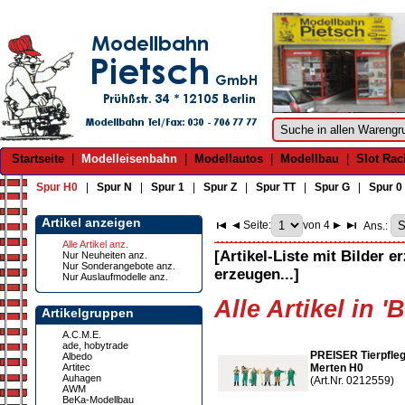
Startseite
|
Modelleisenbahn
|
Modellautos
|
Modellbau
|
Slot Rac
Spur H0
|
Spur N
|
Spur 1
|
Spur Z
|
Spur TT
|
Spur G
|
Spur 0
Artikel anzeigen
Seite:
von 4
Ans.:
Alle Artikel anz.
[Artikel-Liste mit Bilder e
Nur Neuheiten anz.
Nur Sonderangebote anz.
erzeugen...]
Nur Auslaufmodelle anz.
Alle Artikel in '
Artikelgruppen
A.C.M.E.
ade, hobytrade
PREISER Tierpfle
Albedo
Artitec
Merten H0
Auhagen
(Art.Nr. 0212559)
AWM
BeKa-Modellbau