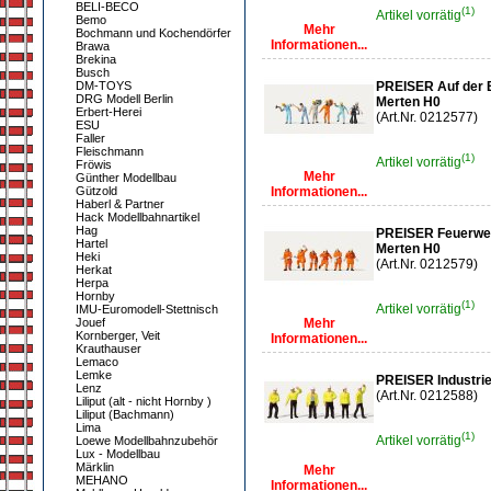
BELI-BECO
(1)
Artikel vorrätig
Bemo
Mehr
Bochmann und Kochendörfer
Informationen...
Brawa
Brekina
Busch
DM-TOYS
PREISER Auf der 
DRG Modell Berlin
Merten H0
Erbert-Herei
(Art.Nr. 0212577)
ESU
Faller
Fleischmann
(1)
Artikel vorrätig
Fröwis
Mehr
Günther Modellbau
Gützold
Informationen...
Haberl & Partner
Hack Modellbahnartikel
Hag
PREISER Feuerwehr
Hartel
Merten H0
Heki
(Art.Nr. 0212579)
Herkat
Herpa
Hornby
(1)
Artikel vorrätig
IMU-Euromodell-Stettnisch
Jouef
Mehr
Kornberger, Veit
Informationen...
Krauthauser
Lemaco
Lemke
PREISER Industrie
Lenz
(Art.Nr. 0212588)
Liliput (alt - nicht Hornby )
Liliput (Bachmann)
Lima
(1)
Artikel vorrätig
Loewe Modellbahnzubehör
Lux - Modellbau
Märklin
Mehr
MEHANO
Informationen...