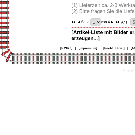
(1) Lieferzeit ca. 2-3 Werkt
(2) Bitte fragen Sie die Liefe
Seite:
von 4
Ans.:
[Artikel-Liste mit Bilder e
erzeugen...]
[© 2026]
|
[Impressum]
|
[Rechtl. Hinw.]
|
[A
© Desi
Ausgegebe