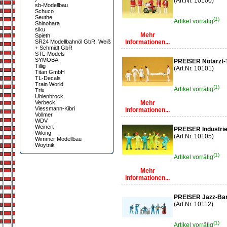
(Art.Nr. 10100)
sb-Modellbau
Schuco
Seuthe
(1)
Artikel vorrätig
Shinohara
siku
Mehr
Spieth
SR24 Modellbahnöl GbR, Weiß
Informationen...
+ Schmidt GbR
STL-Models
SYMOBA
PREISER Notarzt
Tillig
(Art.Nr. 10101)
Titan GmbH
TL-Decals
Train World
(1)
Artikel vorrätig
Trix
Uhlenbrock
Verbeck
Mehr
Viessmann-Kibri
Informationen...
Vollmer
WDV
Weinert
PREISER Industrie
Wiking
(Art.Nr. 10105)
Wimmer Modellbau
Woytnik
(1)
Artikel vorrätig
Mehr
Informationen...
PREISER Jazz-Ba
(Art.Nr. 10112)
(1)
Artikel vorrätig