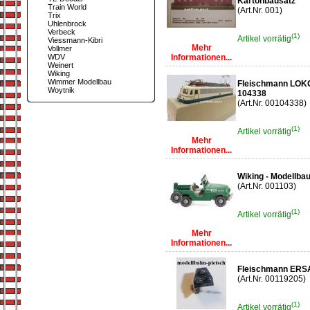
Kartonbausatz
Train World
(Art.Nr. 001)
Trix
Uhlenbrock
Verbeck
(1)
Artikel vorrätig
Viessmann-Kibri
Mehr
Vollmer
WDV
Informationen...
Weinert
Wiking
Wimmer Modellbau
Fleischmann LO
Woytnik
104338
(Art.Nr. 00104338)
(1)
Artikel vorrätig
Mehr
Informationen...
Wiking - Modellba
(Art.Nr. 001103)
(1)
Artikel vorrätig
Mehr
Informationen...
Fleischmann ERS
(Art.Nr. 00119205)
(1)
Artikel vorrätig