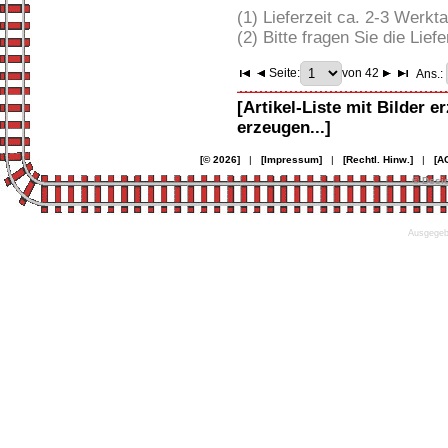
(1) Lieferzeit ca. 2-3 Werkt
(2) Bitte fragen Sie die Liefe
Seite:
von 42
Ans.:
[Artikel-Liste mit Bilder e
erzeugen...]
[© 2026]
|
[Impressum]
|
[Rechtl. Hinw.]
|
[A
© Desi
Ausgegebe