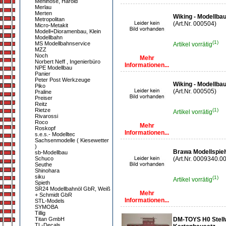
Mehlhose, Harold
Merlau
Merten
Wiking - Modellba
Metropolitan
(Art.Nr. 000504)
Micro-Metakit
Modell+Dioramenbau, Klein
Modellbahn
(1)
MS Modellbahnservice
Artikel vorrätig
MZZ
Noch
Mehr
Norbert Neff , Ingenierbüro
Informationen...
NPE Modellbau
Panier
Peter Post Werkzeuge
Wiking - Modellba
Piko
(Art.Nr. 000505)
Praline
Preiser
Reitz
Rietze
(1)
Artikel vorrätig
Rivarossi
Roco
Mehr
Roskopf
Informationen...
s.e.s.- Modelltec
Sachsenmodelle ( Kiesewetter
)
Brawa Modellspiel
sb-Modellbau
Schuco
(Art.Nr. 0009340.00
Seuthe
Shinohara
siku
(1)
Artikel vorrätig
Spieth
SR24 Modellbahnöl GbR, Weiß
Mehr
+ Schmidt GbR
Informationen...
STL-Models
SYMOBA
Tillig
Titan GmbH
DM-TOYS H0 Stellw
TL-Decals