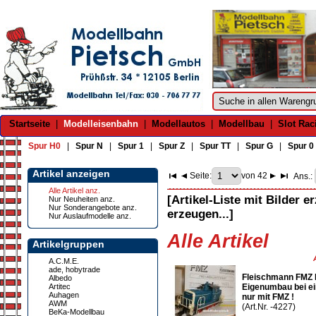
Startseite
|
Modelleisenbahn
|
Modellautos
|
Modellbau
|
Slot Rac
Spur H0
|
Spur N
|
Spur 1
|
Spur Z
|
Spur TT
|
Spur G
|
Spur 0
Artikel anzeigen
Seite:
von 42
Ans.:
Alle Artikel anz.
[Artikel-Liste mit Bilder e
Nur Neuheiten anz.
Nur Sonderangebote anz.
erzeugen...]
Nur Auslaufmodelle anz.
Alle Artikel
Artikelgruppen
A.C.M.E.
ade, hobytrade
Fleischmann FMZ 
Albedo
Artitec
Eigenumbau bei ei
Auhagen
nur mit FMZ !
AWM
(Art.Nr. -4227)
BeKa-Modellbau