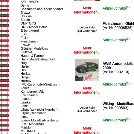
BELI-BECO
Bemo
(1)
Mehr
Artikel vorrätig
Bochmann und Kochendörfer
Informationen...
Brawa
Brekina
Busch
DM-TOYS
Fleischmann Glüh
DRG Modell Berlin
(Art.Nr. 00006536)
Erbert-Herei
ESU
Faller
(1)
Artikel vorrätig
Fleischmann
Fröwis
Mehr
Günther Modellbau
Gützold
Informationen...
Haberl & Partner
Hack Modellbahnartikel
Hag
AWM Automodelle 
Hartel
2000
Heki
(Art.Nr. 0002.10)
Herkat
Herpa
Hornby
(1)
Artikel vorrätig
IMU-Euromodell-Stettnisch
Jouef
Mehr
Kornberger, Veit
Informationen...
Krauthauser
Lemaco
Lemke
Wiking - Modellb
Lenz
(Art.Nr. 000503)
Liliput (alt - nicht Hornby )
Liliput (Bachmann)
Lima
(1)
Artikel vorrätig
Loewe Modellbahnzubehör
Lux - Modellbau
Märklin
Mehr
MEHANO
Informationen...