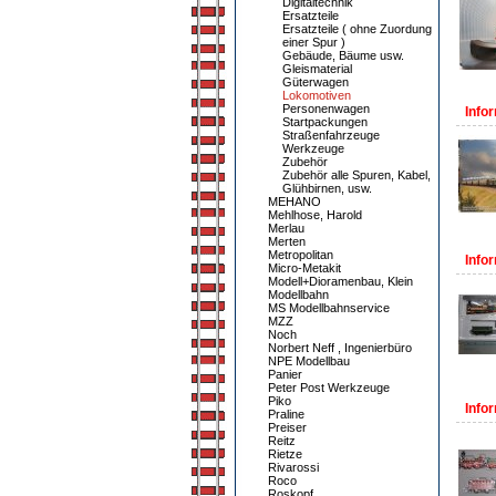
Digitaltechnik
Ersatzteile
Ersatzteile ( ohne Zuordung
einer Spur )
Gebäude, Bäume usw.
Gleismaterial
Güterwagen
Lokomotiven
Personenwagen
Infor
Startpackungen
Straßenfahrzeuge
Werkzeuge
Zubehör
Zubehör alle Spuren, Kabel,
Glühbirnen, usw.
MEHANO
Mehlhose, Harold
Merlau
Merten
Metropolitan
Infor
Micro-Metakit
Modell+Dioramenbau, Klein
Modellbahn
MS Modellbahnservice
MZZ
Noch
Norbert Neff , Ingenierbüro
NPE Modellbau
Panier
Peter Post Werkzeuge
Piko
Infor
Praline
Preiser
Reitz
Rietze
Rivarossi
Roco
Roskopf