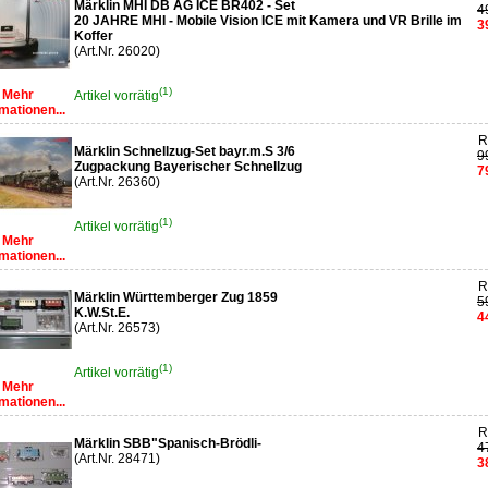
Märklin MHI DB AG ICE BR402 - Set
4
20 JAHRE MHI - Mobile Vision ICE mit Kamera und VR Brille im
3
Koffer
(Art.Nr. 26020)
(1)
Mehr
Artikel vorrätig
mationen...
R
Märklin Schnellzug-Set bayr.m.S 3/6
9
Zugpackung Bayerischer Schnellzug
7
(Art.Nr. 26360)
(1)
Artikel vorrätig
Mehr
mationen...
R
Märklin Württemberger Zug 1859
5
K.W.St.E.
4
(Art.Nr. 26573)
(1)
Artikel vorrätig
Mehr
mationen...
R
Märklin SBB"Spanisch-Brödli-
4
(Art.Nr. 28471)
3