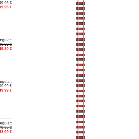
99,95 €
99,96 €
egulär:
99,00 €
99,20 €
egulär:
99,99 €
49,99 €
egulär:
79,99 €
83,99 €