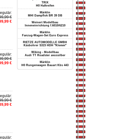
TRIX
H0 Haftreifen
egulär:
Märklin
MHI Dampflok BR 39 DB
99,99 €
99,99 €
Weinert Modellbau
Inneneinrichtung f.6010/6210
Märklin
Fanzug-Wagen-Set Euro Express
RIETZE AUTOMODELLE GMBH
Käsbohrer S315 HDH "Klemm"
Wiking - Modellbau
egulär:
Audi TT Roadster avussilber
99,99 €
Märklin
99,99 €
H0 Rungenwagen Bauart Kbs 443
egulär:
99,99 €
39,99 €
egulär: