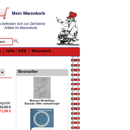
Mein Warenkorb
s befinden sich zur Zeit keine
Artikel im Warenkorb.
o
|
Hilfe / AGB
|
Warenkorb
Bestseller
Weinert Modellbau
egulär:
Bausatz H0m zweiachsiger
39,99 €
71,99 €