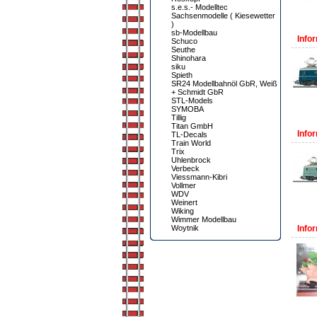
s.e.s.- Modelltec
Sachsenmodelle ( Kiesewetter
)
sb-Modellbau
Infor
Schuco
Seuthe
Shinohara
siku
Spieth
SR24 Modellbahnöl GbR, Weiß
+ Schmidt GbR
STL-Models
SYMOBA
Tillig
Titan GmbH
Infor
TL-Decals
Train World
Trix
Uhlenbrock
Verbeck
Viessmann-Kibri
Vollmer
WDV
Weinert
Wiking
Wimmer Modellbau
Woytnik
Infor