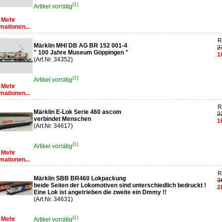
(1)
Artikel vorrätig
Mehr
mationen...
R
Märklin MHI DB AG BR 152 001-4
2
" 100 Jahre Museum Göppingen "
1
(Art.Nr. 34352)
(1)
Artikel vorrätig
Mehr
mationen...
R
Märklin E-Lok Serie 460 ascom
2
verbindet Menschen
1
(Art.Nr. 34617)
(1)
Artikel vorrätig
Mehr
mationen...
R
Märklin SBB BR460 Lokpackung
3
beide Seiten der Lokomotiven sind unterschiedlich bedruckt !
2
Eine Lok ist angetrieben die zweite ein Dmmy !!
(Art.Nr. 34631)
(1)
Mehr
Artikel vorrätig