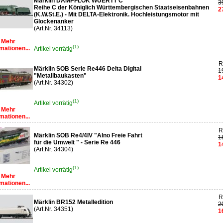
Märklin DAMPFLOK WUERTT C
3
Reihe C der Königlich Württembergischen Staatseisenbahnen
2
(K.W.St.E.) - Mit DELTA-Elektronik. Hochleistungsmotor mit
Glockenanker
(Art.Nr. 34113)
Mehr
(1)
mationen...
Artikel vorrätig
R
Märklin SOB Serie Re446 Delta Digital
1
"Metallbaukasten"
1
(Art.Nr. 34302)
(1)
Artikel vorrätig
Mehr
mationen...
R
Märklin SOB Re4/4IV "Alno Freie Fahrt
1
für die Umwelt " - Serie Re 446
1
(Art.Nr. 34304)
(1)
Artikel vorrätig
Mehr
mationen...
R
Märklin BR152 Metalledition
2
(Art.Nr. 34351)
1