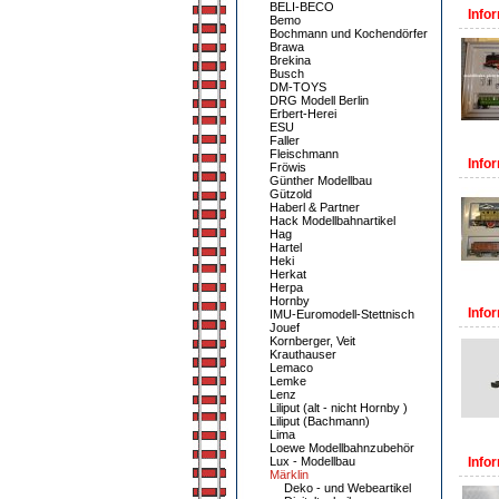
BELI-BECO
Infor
Bemo
Bochmann und Kochendörfer
Brawa
Brekina
Busch
DM-TOYS
DRG Modell Berlin
Erbert-Herei
ESU
Faller
Fleischmann
Infor
Fröwis
Günther Modellbau
Gützold
Haberl & Partner
Hack Modellbahnartikel
Hag
Hartel
Heki
Herkat
Herpa
Hornby
Infor
IMU-Euromodell-Stettnisch
Jouef
Kornberger, Veit
Krauthauser
Lemaco
Lemke
Lenz
Liliput (alt - nicht Hornby )
Liliput (Bachmann)
Lima
Loewe Modellbahnzubehör
Lux - Modellbau
Infor
Märklin
Deko - und Webeartikel