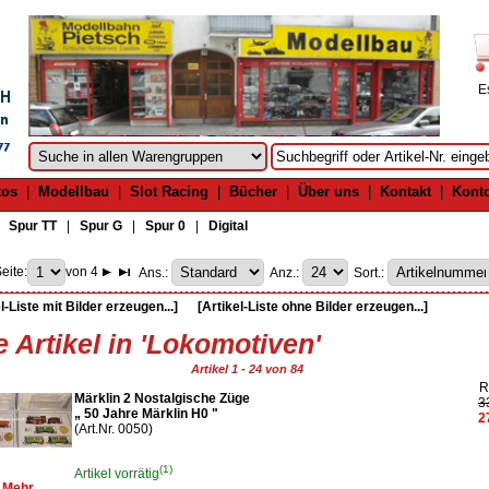
E
tos
|
Modellbau
|
Slot Racing
|
Bücher
|
Über uns
|
Kontakt
|
Kont
|
Spur TT
|
Spur G
|
Spur 0
|
Digital
eite:
von 4
Ans.:
Anz.:
Sort.:
l-Liste mit Bilder erzeugen...]
[Artikel-Liste ohne Bilder erzeugen...]
e Artikel in 'Lokomotiven'
Artikel 1 - 24 von 84
R
Märklin 2 Nostalgische Züge
3
„ 50 Jahre Märklin H0 "
2
(Art.Nr. 0050)
(1)
Artikel vorrätig
Mehr