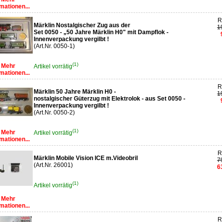
mationen...
R
Märklin Nostalgischer Zug aus der
1
Set 0050 - „50 Jahre Märklin H0" mit Dampflok -
Innenverpackung vergilbt !
(Art.Nr. 0050-1)
(1)
Mehr
Artikel vorrätig
mationen...
R
Märklin 50 Jahre Märklin H0 -
1
nostalgischer Güterzug mit Elektrolok - aus Set 0050 -
Innenverpackung vergilbt !
(Art.Nr. 0050-2)
(1)
Mehr
Artikel vorrätig
mationen...
R
Märklin Mobile Vision ICE m.Videobril
7
(Art.Nr. 26001)
6
(1)
Artikel vorrätig
Mehr
mationen...
R