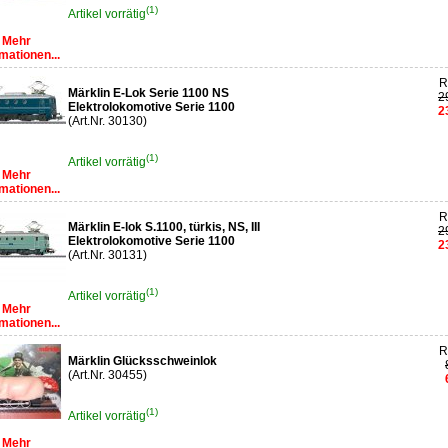
(1)
Artikel vorrätig
Mehr
mationen...
R
Märklin E-Lok Serie 1100 NS
2
Elektrolokomotive Serie 1100
2
(Art.Nr. 30130)
(1)
Artikel vorrätig
Mehr
mationen...
R
Märklin E-lok S.1100, türkis, NS, III
2
Elektrolokomotive Serie 1100
2
(Art.Nr. 30131)
(1)
Artikel vorrätig
Mehr
mationen...
R
Märklin Glücksschweinlok
(Art.Nr. 30455)
(1)
Artikel vorrätig
Mehr