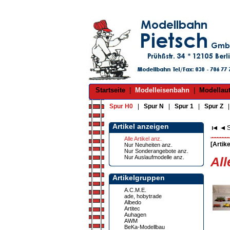
Startseite
|
Modelleisenbahn
|
Modellau
Spur H0
|
Spur N
|
Spur 1
|
Spur Z
Artikel anzeigen
S
Alle Artikel anz.
[Artike
Nur Neuheiten anz.
Nur Sonderangebote anz.
Nur Auslaufmodelle anz.
All
Artikelgruppen
A.C.M.E.
ade, hobytrade
Albedo
Artitec
Auhagen
AWM
BeKa-Modellbau