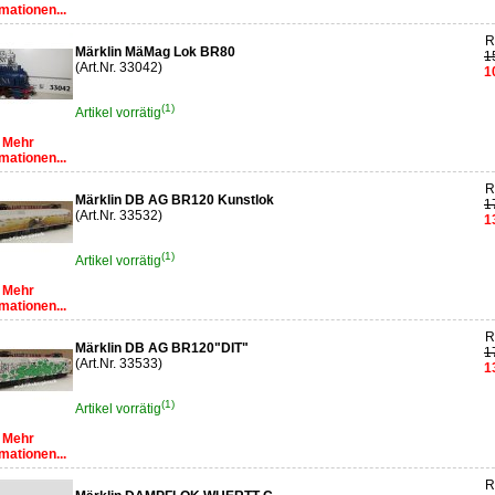
mationen...
R
Märklin MäMag Lok BR80
1
(Art.Nr. 33042)
1
(1)
Artikel vorrätig
Mehr
mationen...
R
Märklin DB AG BR120 Kunstlok
1
(Art.Nr. 33532)
1
(1)
Artikel vorrätig
Mehr
mationen...
R
Märklin DB AG BR120"DIT"
1
(Art.Nr. 33533)
1
(1)
Artikel vorrätig
Mehr
mationen...
R