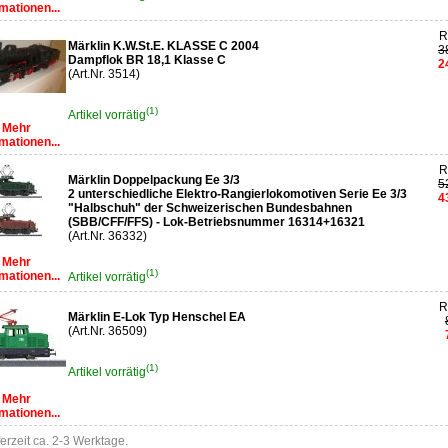
mationen...
R
Märklin K.W.St.E. KLASSE C 2004
3
Dampflok BR 18,1 Klasse C
2
(Art.Nr. 3514)
(1)
Artikel vorrätig
Mehr
mationen...
R
Märklin Doppelpackung Ee 3/3
5
2 unterschiedliche Elektro-Rangierlokomotiven Serie Ee 3/3
4
"Halbschuh" der Schweizerischen Bundesbahnen
(SBB/CFF/FFS) - Lok-Betriebsnummer 16314+16321
(Art.Nr. 36332)
Mehr
(1)
mationen...
Artikel vorrätig
R
Märklin E-Lok Typ Henschel EA
(Art.Nr. 36509)
(1)
Artikel vorrätig
Mehr
mationen...
ferzeit ca. 2-3 Werktage.