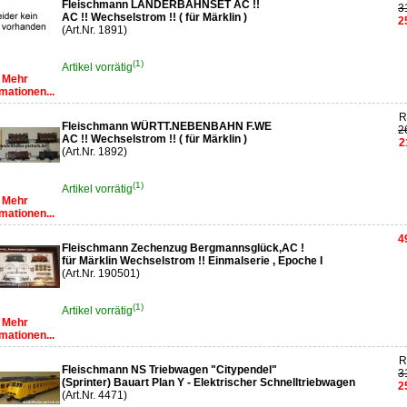
Fleischmann LÄNDERBAHNSET AC !!
3
AC !! Wechselstrom !! ( für Märklin )
2
(Art.Nr. 1891)
(1)
Artikel vorrätig
Mehr
mationen...
R
Fleischmann WÜRTT.NEBENBAHN F.WE
2
AC !! Wechselstrom !! ( für Märklin )
2
(Art.Nr. 1892)
(1)
Artikel vorrätig
Mehr
mationen...
4
Fleischmann Zechenzug Bergmannsglück,AC !
für Märklin Wechselstrom !! Einmalserie , Epoche I
(Art.Nr. 190501)
(1)
Artikel vorrätig
Mehr
mationen...
R
Fleischmann NS Triebwagen "Citypendel"
3
(Sprinter) Bauart Plan Y - Elektrischer Schnelltriebwagen
2
(Art.Nr. 4471)