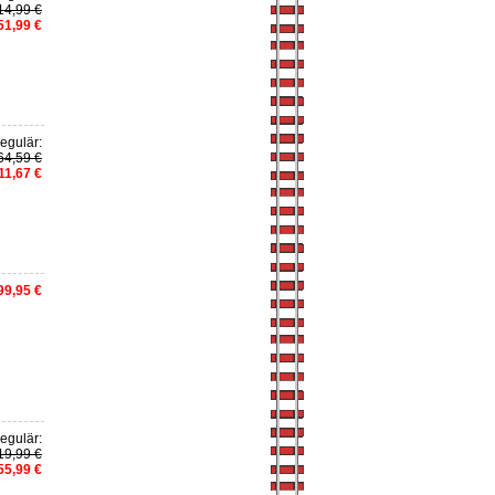
14,99 €
51,99 €
egulär:
64,59 €
11,67 €
99,95 €
egulär:
19,99 €
55,99 €