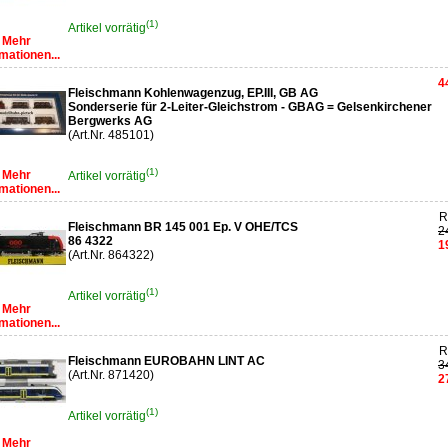
(1)
Artikel vorrätig
Mehr
mationen...
4
Fleischmann Kohlenwagenzug, EP.III, GB AG
Sonderserie für 2-Leiter-Gleichstrom - GBAG = Gelsenkirchener
Bergwerks AG
(Art.Nr. 485101)
(1)
Mehr
Artikel vorrätig
mationen...
R
Fleischmann BR 145 001 Ep. V OHE/TCS
2
86 4322
1
(Art.Nr. 864322)
(1)
Artikel vorrätig
Mehr
mationen...
R
Fleischmann EUROBAHN LINT AC
3
(Art.Nr. 871420)
2
(1)
Artikel vorrätig
Mehr