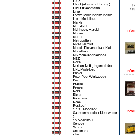
Lenz
Liliput (alt - nicht Hornby )
Liliput (Bachmann)
Lima
Loewe Modellbahnzubehör
Lux - Modellbau
Märklin
MEHANO
Mehlhose, Harold
Infor
Merlau
Merten
Metropolitan
Micro-Metakit
Modell+Dioramenbau, Klein
Modellbahn
MS Modellbahnservice
MZZ
Noch
Norbert Neff , Ingenierbüro
NPE Modellbau
Infor
Panier
Peter Post Werkzeuge
Piko
Praline
Preiser
Reitz
Rietze
Rivarossi
Roco
Roskopf
s.e.s.- Modelltec
Infor
Sachsenmodelle ( Kiesewetter
)
sb-Modellbau
Schuco
Seuthe
Shinohara
siku