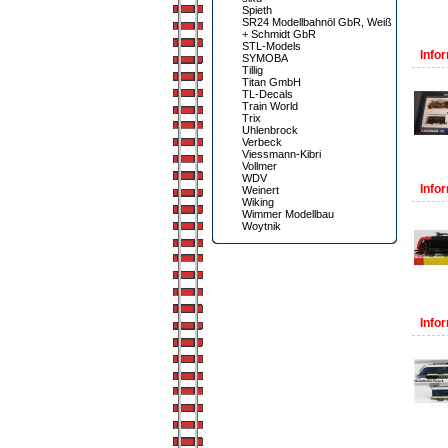
Spieth
SR24 Modellbahnöl GbR, Weiß
+ Schmidt GbR
STL-Models
Infor
SYMOBA
Tillig
Titan GmbH
TL-Decals
Train World
Trix
Uhlenbrock
Verbeck
Viessmann-Kibri
Vollmer
WDV
Infor
Weinert
Wiking
Wimmer Modellbau
Woytnik
Infor