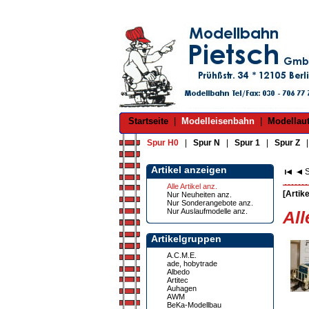
Startseite
|
Modelleisenbahn
|
Modellau
Spur H0
|
Spur N
|
Spur 1
|
Spur Z
Artikel anzeigen
S
Alle Artikel anz.
[Artike
Nur Neuheiten anz.
Nur Sonderangebote anz.
Nur Auslaufmodelle anz.
All
Artikelgruppen
A.C.M.E.
ade, hobytrade
Albedo
Artitec
Auhagen
AWM
BeKa-Modellbau