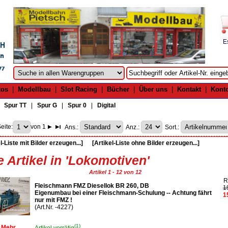
E
tos
|
Modellbau
|
Slot Racing
|
Bücher
|
Über uns
|
Kontakt
|
Kont
|
Spur TT
|
Spur G
|
Spur 0
|
Digital
eite:
von 1
Ans.:
Anz.:
Sort.:
l-Liste mit Bilder erzeugen...]
[Artikel-Liste ohne Bilder erzeugen...]
e Artikel in 'Lokomotiven'
Artikel 1 - 12 von 12
R
Fleischmann FMZ Diesellok BR 260, DB
1
Eigenumbau bei einer Fleischmann-Schulung -- Achtung fährt
1
nur mit FMZ !
(Art.Nr. -4227)
(1)
Mehr