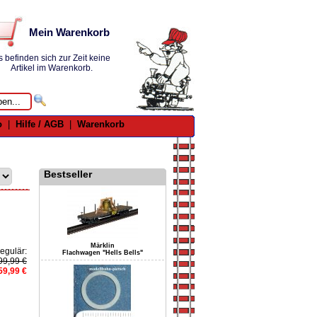
Mein Warenkorb
s befinden sich zur Zeit keine
Artikel im Warenkorb.
o
|
Hilfe / AGB
|
Warenkorb
Bestseller
Märklin
egulär:
Flachwagen "Hells Bells"
99,99 €
59,99 €