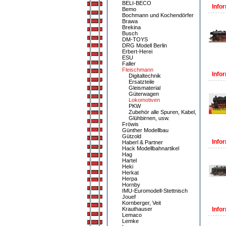
BELI-BECO
Infor
Bemo
Bochmann und Kochendörfer
Brawa
Brekina
Busch
DM-TOYS
DRG Modell Berlin
Erbert-Herei
ESU
Faller
Fleischmann
Infor
Digitaltechnik
Ersatzteile
Gleismaterial
Güterwagen
Lokomotiven
PKW
Zubehör alle Spuren, Kabel,
Glühbirnen, usw.
Fröwis
Günther Modellbau
Gützold
Infor
Haberl & Partner
Hack Modellbahnartikel
Hag
Hartel
Heki
Herkat
Herpa
Hornby
IMU-Euromodell-Stettnisch
Jouef
Kornberger, Veit
Krauthauser
Infor
Lemaco
Lemke