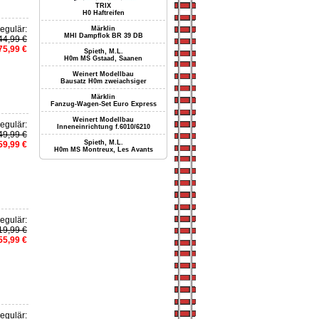
TRIX
H0 Haftreifen
egulär:
Märklin
MHI Dampflok BR 39 DB
44,99 €
75,99 €
Spieth, M.L.
H0m MS Gstaad, Saanen
Weinert Modellbau
Bausatz H0m zweiachsiger
Märklin
Fanzug-Wagen-Set Euro Express
Weinert Modellbau
egulär:
Inneneinrichtung f.6010/6210
49,99 €
Spieth, M.L.
59,99 €
H0m MS Montreux, Les Avants
egulär:
19,99 €
55,99 €
egulär: