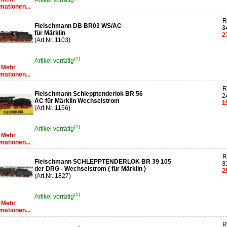
Artikel vorrätig
mationen...
R
Fleischmann DB BR03 WS/AC
3
für Märklin
2
(Art.Nr. 1103)
(1)
Artikel vorrätig
Mehr
mationen...
R
Fleischmann Schlepptenderlok BR 56
2
AC für Märklin Wechselstrom
1
(Art.Nr. 1156)
(1)
Artikel vorrätig
Mehr
mationen...
R
Fleischmann SCHLEPPTENDERLOK BR 39 105
3
der DRG - Wechselstrom ( für Märklin )
2
(Art.Nr. 1827)
(1)
Artikel vorrätig
Mehr
mationen...
R