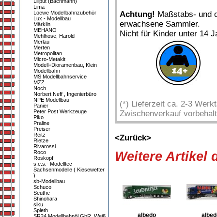
Liliput (Bachmann)
Lima
Loewe Modellbahnzubehör
Achtung!
Maßstabs- und or
Lux - Modellbau
erwachsene Sammler.
Märklin
MEHANO
Nicht für Kinder unter 14 J
Mehlhose, Harold
Merlau
Merten
Metropolitan
Micro-Metakit
Modell+Dioramenbau, Klein
Modellbahn
MS Modellbahnservice
MZZ
Noch
Norbert Neff , Ingenierbüro
NPE Modellbau
(*) Lieferzeit ca. 2-3 Wer
Panier
Peter Post Werkzeuge
Zwischenverkauf vorbehalt
Piko
Praline
Preiser
Reitz
<Zurück>
Rietze
Rivarossi
Roco
Weitere Artikel
Roskopf
s.e.s.- Modelltec
Sachsenmodelle ( Kiesewetter
)
sb-Modellbau
Schuco
Seuthe
Shinohara
siku
Spieth
albedo
albed
SR24 Modellbahnöl GbR, Weiß