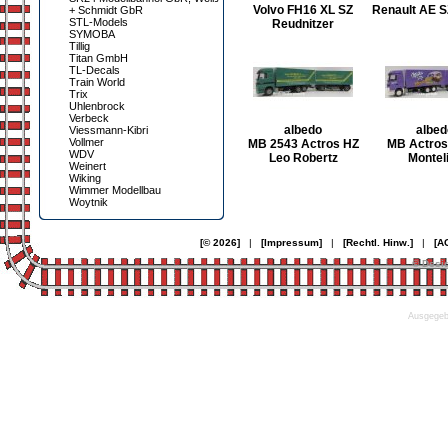
Volvo FH16 XL SZ
Renault AE S
+ Schmidt GbR
STL-Models
Reudnitzer
SYMOBA
Tillig
Titan GmbH
TL-Decals
Train World
Trix
Uhlenbrock
Verbeck
albedo
albed
Viessmann-Kibri
Vollmer
MB 2543 Actros HZ
MB Actros
WDV
Leo Robertz
Montel
Weinert
Wiking
Wimmer Modellbau
Woytnik
[© 2026]
|
[Impressum]
|
[Rechtl. Hinw.]
|
[A
© Desi
Ausgegebe