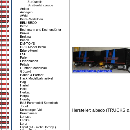
Zurüstteile
Straßenfahrzeuge
Artitec
Auhagen
AWM
BeKa-Modellbau
BELI-BECO
Bemo
Bochmann und Kochendörfer
Brawa
Brekina
Busch
DM-TOYS
DRG Modell Berlin
Erbert-Herei
ESU
Faller
Fleischmann
Fröwis
Günther Modellbau
Gützold
Haberl & Partner
Hack Modellbahnartikel
Hag
Hartel
Heki
Herkat
Herpa
Hornby
IMU-Euromodell-Stettnisch
Jouef
Hersteller: albedo (TRUCKS 
Kornberger, Veit
Krauthauser
Lemaco
Lemke
Lenz
Liliput (alt - nicht Hornby )