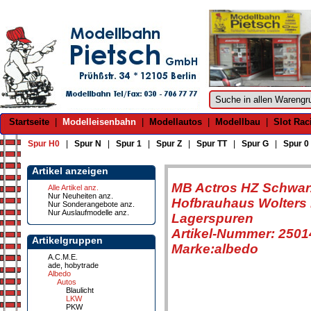
Startseite
|
Modelleisenbahn
|
Modellautos
|
Modellbau
|
Slot Rac
Spur H0
|
Spur N
|
Spur 1
|
Spur Z
|
Spur TT
|
Spur G
|
Spur 0
Artikel anzeigen
MB Actros HZ Schwar
Alle Artikel anz.
Nur Neuheiten anz.
Hofbrauhaus Wolters 
Nur Sonderangebote anz.
Nur Auslaufmodelle anz.
Lagerspuren
Artikel-Nummer: 2501
Artikelgruppen
Marke:albedo
A.C.M.E.
ade, hobytrade
Albedo
Autos
Blaulicht
LKW
PKW