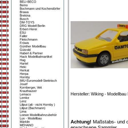
BELI-BECO
Bemo
Bochmann und Kochendörfer
Brawa
Brekina
Busch
DM-TOYS
DRG Modell Berlin
Erbert-Herei
ESU
Faller
Fleischmann
Fröwis
Günther Modellbau
Gützold
Haberl & Partner
Hack Modellbahnartikel
Hag
Hartel
Heki
Herkat
Herpa
Hornby
IMU-Euromodell-Stettnisch
Jouef
Kornberger, Veit
Krauthauser
Hersteller: Wiking - Modellbau 
Lemaco
Lemke
Lenz
Liliput (alt - nicht Hornby )
Liliput (Bachmann)
Lima
Loewe Modellbahnzubehör
Lux - Modellbau
Achtung!
Maßstabs- und or
Märklin
MEHANO
erwachsene Sammler.