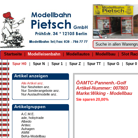
Startseite
|
Modelleisenbahn
|
Modellautos
|
Modellbau
|
Slot Rac
Spur H0
|
Spur N
|
Spur 1
|
Spur Z
|
Spur TT
|
Spur G
|
Spur 0
Artikel anzeigen
ÖAMTC-Pannenh.-Golf
Alle Artikel anz.
Nur Neuheiten anz.
Artikel-Nummer: 007803
Nur Sonderangebote anz.
Marke:Wiking - Modellbau
Nur Auslaufmodelle anz.
Sie sparen 20,00%
Artikelgruppen
A.C.M.E.
ade, hobytrade
Albedo
Artitec
Auhagen
AWM
BeKa-Modellbau