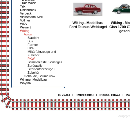
Train World
Trix
Uhlenbrock
Verbeck
Viessmann-Kibri
Vollmer
Wiking - Modellbau
Wiking - Mo
WDV
Ford Taunus Weltkugel
Glas 1700 G
Weinert
Wiking
geschl
Autos
Blaulicht
Bus
Farmer
LKW
Militärfahrzeuge und
Zubehör
PKW
Sammelkäste, Sonstiges
Zurüstteile
Straßenfahrzeuge +
Zubehör
Gebäude, Bäume usw.
Wimmer Modellbau
Woytnik
[© 2026]
|
[Impressum]
|
[Rechtl. Hinw.]
|
[A
© Desi
Ausgegebe