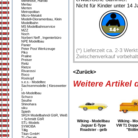
Mehlhose, Harold
Merlau
Nicht für Kinder unter 14 J
Merten
Metropolitan
Micro-Metakit
Modell+Dioramenbau, Klein
Modellbahn
MS Modellbahnservice
MZZ
Noch
Norbert Neff , Ingenierbüro
NPE Modellbau
Panier
Peter Post Werkzeuge
(*) Lieferzeit ca. 2-3 Wer
Piko
Zwischenverkauf vorbehalt
Praline
Preiser
Reitz
Rietze
Rivarossi
<Zurück>
Roco
Roskopf
Weitere Artikel
s.e.s.- Modelltec
Sachsenmodelle ( Kiesewetter
)
sb-Modellbau
Schuco
Seuthe
Shinohara
siku
Spieth
SR24 Modellbahnöl GbR, Weiß
+ Schmidt GbR
Wiking - Modellbau
Wiking - Mo
STL-Models
Jaguar E-Type
VW T1 Doppe
SYMOBA
Roadster - gelb
"Bölli
Tillig
Titan GmbH
TL-Decals