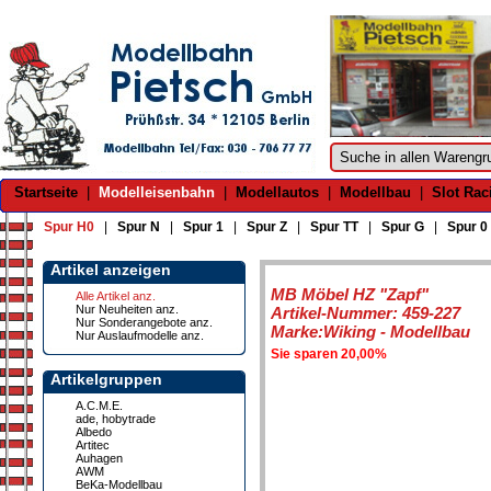
Startseite
|
Modelleisenbahn
|
Modellautos
|
Modellbau
|
Slot Rac
Spur H0
|
Spur N
|
Spur 1
|
Spur Z
|
Spur TT
|
Spur G
|
Spur 0
Artikel anzeigen
MB Möbel HZ "Zapf"
Alle Artikel anz.
Nur Neuheiten anz.
Artikel-Nummer: 459-227
Nur Sonderangebote anz.
Marke:Wiking - Modellbau
Nur Auslaufmodelle anz.
Sie sparen 20,00%
Artikelgruppen
A.C.M.E.
ade, hobytrade
Albedo
Artitec
Auhagen
AWM
BeKa-Modellbau