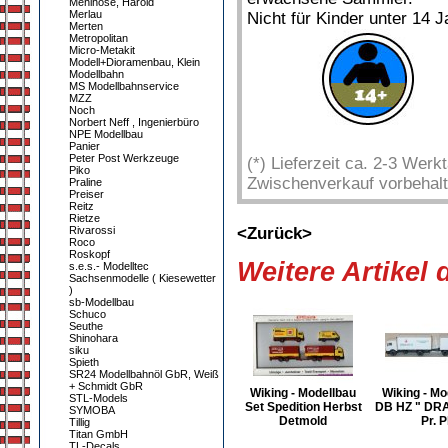
Mehlhose, Harold
Merlau
Nicht für Kinder unter 14 J
Merten
Metropolitan
Micro-Metakit
Modell+Dioramenbau, Klein
Modellbahn
MS Modellbahnservice
MZZ
Noch
Norbert Neff , Ingenierbüro
NPE Modellbau
Panier
Peter Post Werkzeuge
(*) Lieferzeit ca. 2-3 Wer
Piko
Zwischenverkauf vorbehalt
Praline
Preiser
Reitz
Rietze
Rivarossi
<Zurück>
Roco
Roskopf
Weitere Artikel
s.e.s.- Modelltec
Sachsenmodelle ( Kiesewetter
)
sb-Modellbau
Schuco
Seuthe
Shinohara
siku
Spieth
SR24 Modellbahnöl GbR, Weiß
+ Schmidt GbR
Wiking - Modellbau
Wiking - Mo
STL-Models
Set Spedition Herbst
DB HZ " DR
SYMOBA
Detmold
Pr. P
Tillig
Titan GmbH
TL-Decals