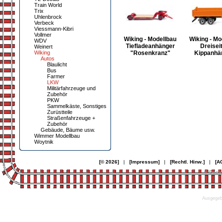
Train World
Trix
Uhlenbrock
Verbeck
Viessmann-Kibri
Vollmer
Wiking - Modellbau
Wiking - Mo
WDV
Tiefladeanhänger
Dreisei
Weinert
Wiking
"Rosenkranz"
Kippanhän
Autos
Blaulicht
Bus
Farmer
LKW
Militärfahrzeuge und
Zubehör
PKW
Sammelkäste, Sonstiges
Zurüstteile
Straßenfahrzeuge +
Zubehör
Gebäude, Bäume usw.
Wimmer Modellbau
Woytnik
[© 2026]
|
[Impressum]
|
[Rechtl. Hinw.]
|
[A
© Desi
Ausgegebe