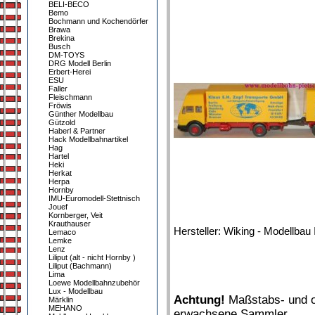
BELI-BECO
Bemo
Bochmann und Kochendörfer
Brawa
Brekina
Busch
DM-TOYS
DRG Modell Berlin
Erbert-Herei
ESU
Faller
Fleischmann
Fröwis
Günther Modellbau
Gützold
Haberl & Partner
Hack Modellbahnartikel
Hag
Hartel
Heki
Herkat
Herpa
Hornby
IMU-Euromodell-Stettnisch
Jouef
Kornberger, Veit
Krauthauser
Hersteller: Wiking - Modellbau 
Lemaco
Lemke
Lenz
Liliput (alt - nicht Hornby )
Liliput (Bachmann)
Lima
Loewe Modellbahnzubehör
Lux - Modellbau
Achtung!
Maßstabs- und or
Märklin
MEHANO
erwachsene Sammler.