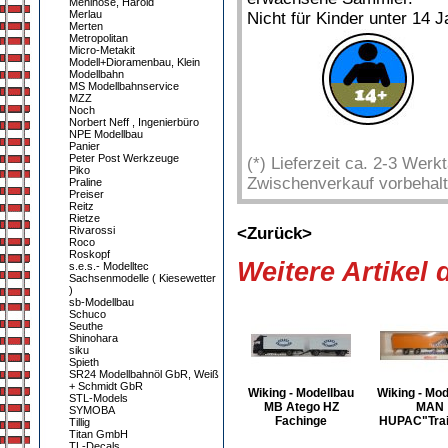
Mehlhose, Harold
Merlau
Nicht für Kinder unter 14 J
Merten
Metropolitan
Micro-Metakit
Modell+Dioramenbau, Klein
Modellbahn
MS Modellbahnservice
MZZ
Noch
Norbert Neff , Ingenierbüro
NPE Modellbau
Panier
Peter Post Werkzeuge
(*) Lieferzeit ca. 2-3 Wer
Piko
Zwischenverkauf vorbehalt
Praline
Preiser
Reitz
Rietze
Rivarossi
<Zurück>
Roco
Roskopf
Weitere Artikel
s.e.s.- Modelltec
Sachsenmodelle ( Kiesewetter
)
sb-Modellbau
Schuco
Seuthe
Shinohara
siku
Spieth
SR24 Modellbahnöl GbR, Weiß
+ Schmidt GbR
Wiking - Modellbau
Wiking - Mod
STL-Models
MB Atego HZ
MAN
SYMOBA
Fachinge
HUPAC"Trai
Tillig
Titan GmbH
TL-Decals