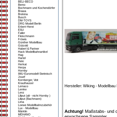
BELI-BECO
Bemo
Bochmann und Kochendörfer
Brawa
Brekina
Busch
DM-TOYS
DRG Modell Berlin
Erbert-Herei
ESU
Faller
Fleischmann
Fröwis
Günther Modellbau
Gützold
Haberl & Partner
Hack Modellbahnartikel
Hag
Hartel
Heki
Herkat
Herpa
Hornby
IMU-Euromodell-Stettnisch
Jouef
Kornberger, Veit
Krauthauser
Hersteller: Wiking - Modellbau 
Lemaco
Lemke
Lenz
Liliput (alt - nicht Hornby )
Liliput (Bachmann)
Lima
Loewe Modellbahnzubehör
Lux - Modellbau
Achtung!
Maßstabs- und or
Märklin
MEHANO
erwachsene Sammler.