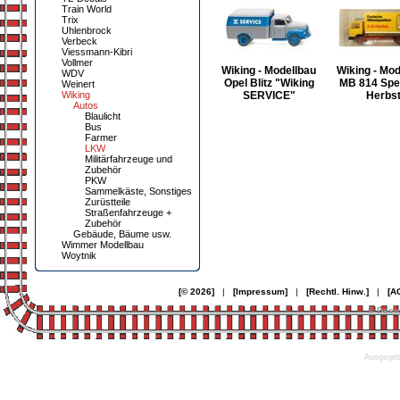
Train World
Trix
Uhlenbrock
Verbeck
Viessmann-Kibri
Vollmer
Wiking - Modellbau
Wiking - Mod
WDV
Opel Blitz "Wiking
MB 814 Spe
Weinert
Wiking
SERVICE"
Herbs
Autos
Blaulicht
Bus
Farmer
LKW
Militärfahrzeuge und
Zubehör
PKW
Sammelkäste, Sonstiges
Zurüstteile
Straßenfahrzeuge +
Zubehör
Gebäude, Bäume usw.
Wimmer Modellbau
Woytnik
[© 2026]
|
[Impressum]
|
[Rechtl. Hinw.]
|
[A
© Desi
Ausgegebe