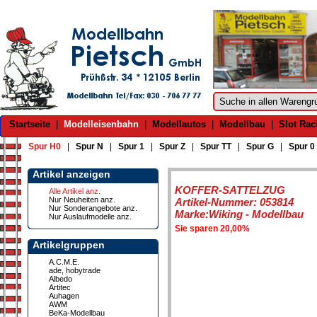
Startseite
|
Modelleisenbahn
|
Modellautos
|
Modellbau
|
Slot Rac
Spur H0
|
Spur N
|
Spur 1
|
Spur Z
|
Spur TT
|
Spur G
|
Spur 0
Artikel anzeigen
KOFFER-SATTELZUG
Alle Artikel anz.
Nur Neuheiten anz.
Artikel-Nummer: 053814
Nur Sonderangebote anz.
Marke:Wiking - Modellbau
Nur Auslaufmodelle anz.
Sie sparen 20,00%
Artikelgruppen
A.C.M.E.
ade, hobytrade
Albedo
Artitec
Auhagen
AWM
BeKa-Modellbau