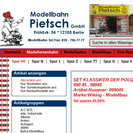
Startseite
|
Modelleisenbahn
|
Modellautos
|
Modellbau
|
Slot Rac
Spur H0
|
Spur N
|
Spur 1
|
Spur Z
|
Spur TT
|
Spur G
|
Spur 0
Artikel anzeigen
SET KLASSIKER DER POLIZE
Alle Artikel anz.
Nur Neuheiten anz.
990 45 , 99045
Nur Sonderangebote anz.
Artikel-Nummer: 099045
Nur Auslaufmodelle anz.
Marke:Wiking - Modellbau
Sie sparen 20,00%
Artikelgruppen
A.C.M.E.
ade, hobytrade
Albedo
Artitec
Auhagen
AWM
BeKa-Modellbau