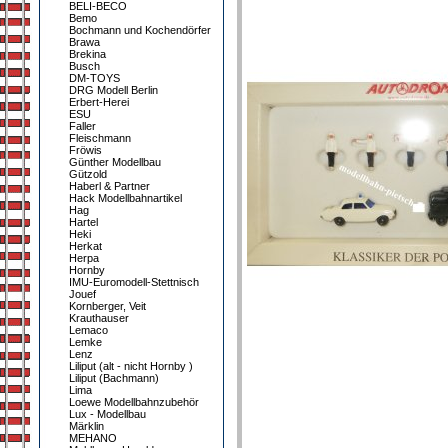
BELI-BECO
Bemo
Bochmann und Kochendörfer
Brawa
Brekina
Busch
DM-TOYS
DRG Modell Berlin
Erbert-Herei
ESU
Faller
Fleischmann
Fröwis
Günther Modellbau
Gützold
Haberl & Partner
Hack Modellbahnartikel
Hag
Hartel
Heki
Herkat
Herpa
Hornby
IMU-Euromodell-Stettnisch
Jouef
Kornberger, Veit
Krauthauser
Lemaco
Lemke
Lenz
Liliput (alt - nicht Hornby )
Liliput (Bachmann)
Lima
Loewe Modellbahnzubehör
Lux - Modellbau
Märklin
MEHANO