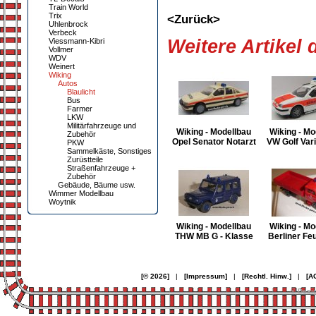
Train World
Trix
<Zurück>
Uhlenbrock
Verbeck
Weitere Artikel
Viessmann-Kibri
Vollmer
WDV
Weinert
Wiking
Autos
Blaulicht
Bus
Farmer
LKW
Militärfahrzeuge und
Wiking - Modellbau
Wiking - Mo
Zubehör
Opel Senator Notarzt
VW Golf Vari
PKW
Sammelkäste, Sonstiges
Zurüstteile
Straßenfahrzeuge +
Zubehör
Gebäude, Bäume usw.
Wimmer Modellbau
Woytnik
Wiking - Modellbau
Wiking - Mo
THW MB G - Klasse
Berliner Fe
[© 2026]
|
[Impressum]
|
[Rechtl. Hinw.]
|
[A
© Desi