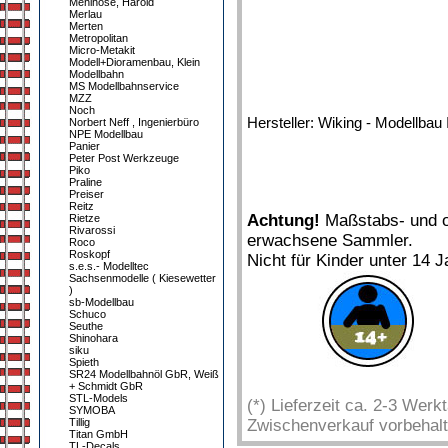
Mehlhose, Harold
Merlau
Merten
Metropolitan
Micro-Metakit
Modell+Dioramenbau, Klein
Modellbahn
MS Modellbahnservice
MZZ
Noch
Hersteller: Wiking - Modellbau 
Norbert Neff , Ingenierbüro
NPE Modellbau
Panier
Peter Post Werkzeuge
Piko
Praline
Preiser
Reitz
Achtung!
Maßstabs- und or
Rietze
Rivarossi
erwachsene Sammler.
Roco
Roskopf
Nicht für Kinder unter 14 J
s.e.s.- Modelltec
Sachsenmodelle ( Kiesewetter
)
sb-Modellbau
Schuco
Seuthe
Shinohara
siku
Spieth
SR24 Modellbahnöl GbR, Weiß
+ Schmidt GbR
STL-Models
(*) Lieferzeit ca. 2-3 Wer
SYMOBA
Tillig
Zwischenverkauf vorbehalt
Titan GmbH
TL-Decals