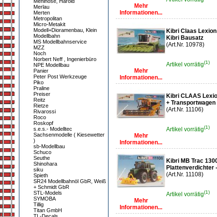
Mehlhose, Harold
Mehr
Merlau
Informationen...
Merten
Metropolitan
Micro-Metakit
Modell+Dioramenbau, Klein
Kibri Claas Lexio
Modellbahn
Kibri Bausatz
MS Modellbahnservice
(Art.Nr. 10978)
MZZ
Noch
Norbert Neff , Ingenierbüro
(1)
Artikel vorrätig
NPE Modellbau
Mehr
Panier
Peter Post Werkzeuge
Informationen...
Piko
Praline
Preiser
Kibri CLAAS Lexi
Reitz
+ Transportwagen 
Rietze
(Art.Nr. 11106)
Rivarossi
Roco
Roskopf
(1)
s.e.s.- Modelltec
Artikel vorrätig
Sachsenmodelle ( Kiesewetter
Mehr
)
Informationen...
sb-Modellbau
Schuco
Seuthe
Kibri MB Trac 130
Shinohara
Plattenverdichter 
siku
(Art.Nr. 11108)
Spieth
SR24 Modellbahnöl GbR, Weiß
+ Schmidt GbR
(1)
STL-Models
Artikel vorrätig
SYMOBA
Mehr
Tillig
Informationen...
Titan GmbH
TL-Decals