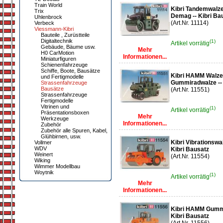
Train World
Kibri Tandemwalz
Trix
Demag -- Kibri Ba
Uhlenbrock
(Art.Nr. 11114)
Verbeck
Viessmann-Kibri
Bauteile , Zurüstteile
Digitaltechnik
(1)
Artikel vorrätig
Gebäude, Bäume usw.
Mehr
H0 CarMotion
Informationen...
Miniaturfiguren
Schienenfahrzeuge
Schiffe, Boote, Bausätze
Kibri HAMM Walze
und Fertigmodelle
Gummiradwalze -- 
Strassenfahrzeuge
Bausätze
(Art.Nr. 11551)
Strassenfahrzeuge
Fertigmodelle
Vitrinen und
(1)
Artikel vorrätig
Präsentationsboxen
Mehr
Werkzeuge
Informationen...
Zubehör
Zubehör alle Spuren, Kabel,
Glühbirnen, usw.
Kibri Vibrations
Vollmer
WDV
Kibri Bausatz
Weinert
(Art.Nr. 11554)
Wiking
Wimmer Modellbau
Woytnik
(1)
Artikel vorrätig
Mehr
Informationen...
Kibri HAMM Gumm
Kibri Bausatz