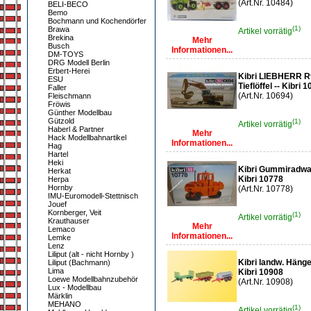
(Art.Nr. 10484)
BELI-BECO
Bemo
Bochmann und Kochendörfer
(1)
Brawa
Artikel vorrätig
Brekina
Mehr
Busch
Informationen...
DM-TOYS
DRG Modell Berlin
Erbert-Herei
Kibri LIEBHERR R
ESU
Tieflöffel -- Kibri 
Faller
(Art.Nr. 10694)
Fleischmann
Fröwis
Günther Modellbau
Gützold
(1)
Artikel vorrätig
Haberl & Partner
Mehr
Hack Modellbahnartikel
Informationen...
Hag
Hartel
Heki
Kibri Gummiradw
Herkat
Kibri 10778
Herpa
Hornby
(Art.Nr. 10778)
IMU-Euromodell-Stettnisch
Jouef
Kornberger, Veit
(1)
Artikel vorrätig
Krauthauser
Mehr
Lemaco
Informationen...
Lemke
Lenz
Liliput (alt - nicht Hornby )
Kibri landw. Hänge
Liliput (Bachmann)
Lima
Kibri 10908
Loewe Modellbahnzubehör
(Art.Nr. 10908)
Lux - Modellbau
Märklin
MEHANO
(1)
Artikel vorrätig