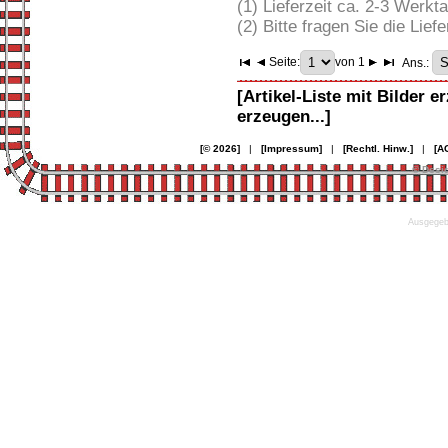
(1) Lieferzeit ca. 2-3 Werkt
(2) Bitte fragen Sie die Liefe
Seite:
von 1
Ans.:
[Artikel-Liste mit Bilder e
erzeugen...]
[© 2026]
|
[Impressum]
|
[Rechtl. Hinw.]
|
[A
© Desi
Ausgegebe