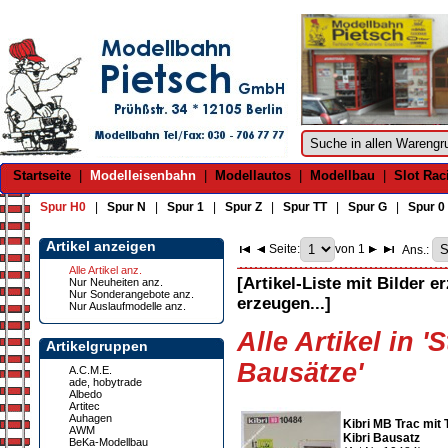
Startseite
|
Modelleisenbahn
|
Modellautos
|
Modellbau
|
Slot Rac
Spur H0
|
Spur N
|
Spur 1
|
Spur Z
|
Spur TT
|
Spur G
|
Spur 0
Artikel anzeigen
Seite:
von 1
Ans.:
Alle Artikel anz.
[Artikel-Liste mit Bilder e
Nur Neuheiten anz.
Nur Sonderangebote anz.
erzeugen...]
Nur Auslaufmodelle anz.
Alle Artikel in 
Artikelgruppen
Bausätze'
A.C.M.E.
ade, hobytrade
Albedo
Artitec
Auhagen
Kibri MB Trac mit
AWM
Kibri Bausatz
BeKa-Modellbau