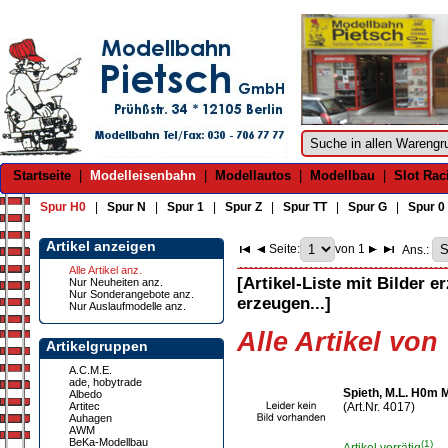
Startseite
|
Modelleisenbahn
|
Modellautos
|
Modellbau
|
Slot Rac
Spur H0
|
Spur N
|
Spur 1
|
Spur Z
|
Spur TT
|
Spur G
|
Spur 0
Artikel anzeigen
Seite:
von 1
Ans.:
Alle Artikel anz.
[Artikel-Liste mit Bilder e
Nur Neuheiten anz.
Nur Sonderangebote anz.
erzeugen...]
Nur Auslaufmodelle anz.
Alle Artikel von 
Artikelgruppen
A.C.M.E.
ade, hobytrade
Spieth, M.L. H0m
Albedo
Artitec
(Art.Nr. 4017)
Auhagen
AWM
BeKa-Modellbau
(1)