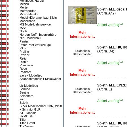
Mehlhose, Harold
Merlau
Merten
Spieth, M.L. deca
Metropolitan
(Art.Nr. A42)
Micro-Metakit
Modell+Dioramenbau, Klein
Modellbahn
(1)
MS Modellbahnservice
Artikel vorrätig
MZZ
Noch
Mehr
Norbert Neff , Ingenierbüro
Informationen...
NPE Modellbau
Panier
Peter Post Werkzeuge
Spieth, M.L. H0, H
Piko
(Art.Nr. D4)
Praline
Preiser
Reitz
Rietze
(1)
Artikel vorrätig
Rivarossi
Roco
Mehr
Roskopf
Informationen...
s.e.s.- Modelltec
Sachsenmodelle ( Kiesewetter
)
Spieth, M.L. EINZ
sb-Modellbau
Schuco
(Art.Nr. E)
Seuthe
Shinohara
siku
(1)
Artikel vorrätig
Spieth
SR24 Modellbahnöl GbR, Weiß
Mehr
+ Schmidt GbR
Informationen...
STL-Models
SYMOBA
Tillig
Titan GmbH
Spieth, M.L. H0, 
TL-Decals