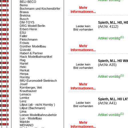
Artikel vorrätig
BELI-BECO
Bemo
Mehr
Bochmann und Kochendörfer
Informationen...
Brawa
Brekina
Busch
DM-TOYS
Spieth, M.L. H0, H
DRG Modell Berlin
(Art.Nr. 4112)
Erbert-Herei
ESU
Faller
(1)
Artikel vorrätig
Fleischmann
Fröwis
Mehr
Günther Modellbau
Gützold
Informationen...
Haberl & Partner
Hack Modellbahnartikel
Hag
Spieth, M.L. H0 W
Hartel
(Art.Nr. A35)
Heki
Herkat
Herpa
(1)
Artikel vorrätig
Hornby
IMU-Euromodell-Stettnisch
Jouef
Mehr
Kornberger, Veit
Informationen...
Krauthauser
Lemaco
Lemke
Spieth, M.L. H0 L
Lenz
(Art.Nr. A41)
Liliput (alt - nicht Hornby )
Liliput (Bachmann)
Lima
(1)
Artikel vorrätig
Loewe Modellbahnzubehör
Lux - Modellbau
Märklin
Mehr
MEHANO
Informationen...