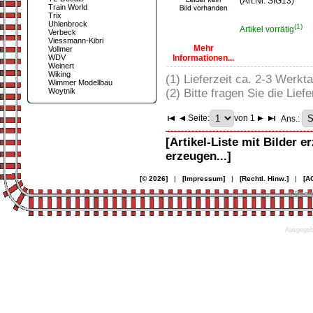
(Art.Nr. SIG13)
Train World
Trix
Uhlenbrock
(1)
Artikel vorrätig
Verbeck
Viessmann-Kibri
Mehr
Vollmer
WDV
Informationen...
Weinert
Wiking
(1) Lieferzeit ca. 2-3 Werkt
Wimmer Modellbau
Woytnik
(2) Bitte fragen Sie die Liefe
Seite:
von 1
Ans.:
[Artikel-Liste mit Bilder e
erzeugen...]
[© 2026]
|
[Impressum]
|
[Rechtl. Hinw.]
|
[A
© Desi
Ausgegebe