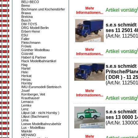
BELI-BECO
Bemo
Mehr
Bochmann und Kochendörfer
Artikel vorrätig
Informationen...
Brawa
Brekina
Busch
DM-TOYS
s.e.s schmidt
DRG Modell Berlin
ses 11 2501 4
Erbert-Herei
ESU
(Art.Nr. 11250
Faller
Fleischmann
Fröwis
Mehr
Günther Modellbau
Artikel vorrätig
Gützold
Informationen...
Haberl & Partner
Hack Modellbahnartikel
Hag
s.e.s schmidt
Hartel
Pritsche/Plan
Heki
Herkat
( DDR ) - 11 25
Herpa
(Art.Nr. 11250
Hornby
IMU-Euromodell-Stettnisch
Jouef
Mehr
Kornberger, Veit
Informationen...
Artikel vorrätig
Krauthauser
Lemaco
Lemke
Lenz
s.e.s schmidt 
Liliput (alt - nicht Hornby )
Liliput (Bachmann)
ses 13 0000 1
Lima
(Art.Nr. 13000
Loewe Modellbahnzubehör
Lux - Modellbau
Märklin
MEHANO
Mehr