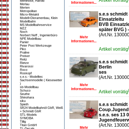
Artikel vorrätig
Mehlhose, Harold
Informationen...
Merlau
Merten
Metropolitan
s.e.s schmidt
Micro-Metakit
Modell+Dioramenbau, Klein
Einsatzleitu
Modellbahn
BVB Einsatzlei
MS Modellbahnservice
MZZ
später BVG ) -
Noch
(Art.Nr. 13000
Norbert Neff , Ingenierbüro
Mehr
NPE Modellbau
Informationen...
Panier
Peter Post Werkzeuge
Artikel vorrätig
Piko
Praline
Preiser
Reitz
s.e.s schmidt
Rietze
Rivarossi
Berlin
Roco
ses
Roskopf
s.e.s.- Modelltec
(Art.Nr. 13000
Sachsenmodelle ( Kiesewetter
)
Mehr
sb-Modellbau
Informationen...
Schuco
Artikel vorrätig
Seuthe
Shinohara
siku
s.e.s schmidt
Spieth
SR24 Modellbahnöl GbR, Weiß
Coup.Jugend
+ Schmidt GbR
s.e.s. ses 13
STL-Models
SYMOBA
Jugendfeuer
Tillig
(Art.Nr. 13000
Titan GmbH
Mehr
TL-Decals