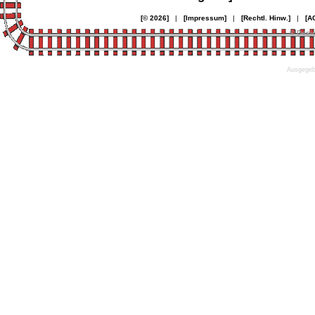
[© 2026]
|
[Impressum]
|
[Rechtl. Hinw.]
|
[A
© Desi
Ausgegebe