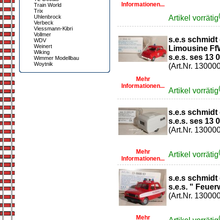
Informationen...
Train World
Trix
Uhlenbrock
Artikel vorrätig
Verbeck
Viessmann-Kibri
Vollmer
s.e.s schmidt
WDV
Weinert
Limousine F
Wiking
s.e.s. ses 13 
Wimmer Modellbau
Woytnik
(Art.Nr. 13000
Mehr
Informationen...
Artikel vorrätig
s.e.s schmid
s.e.s. ses 13 
(Art.Nr. 13000
Mehr
Artikel vorrätig
Informationen...
s.e.s schmidt
s.e.s. " Feue
(Art.Nr. 13000
Mehr