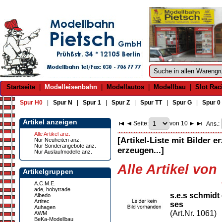
Startseite
|
Modelleisenbahn
|
Modellautos
|
Modellbau
|
Slot Rac
Spur H0
|
Spur N
|
Spur 1
|
Spur Z
|
Spur TT
|
Spur G
|
Spur 0
Artikel anzeigen
Seite:
von 10
Ans.:
Alle Artikel anz.
[Artikel-Liste mit Bilder e
Nur Neuheiten anz.
Nur Sonderangebote anz.
erzeugen...]
Nur Auslaufmodelle anz.
Alle Artikel von 
Artikelgruppen
A.C.M.E.
ade, hobytrade
s.e.s schmi
Albedo
Artitec
ses
Auhagen
(Art.Nr. 1061)
AWM
BeKa-Modellbau