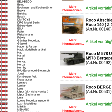
BELI-BECO
Bemo
Mehr
Bochmann und Kochendörfer
Artikel vorrätig
Informationen...
Brawa
Brekina
Busch
DM-TOYS
Roco Abschle
DRG Modell Berlin
Roco 140 ( Z-1
Erbert-Herei
ESU
(Art.Nr. 00140)
Faller
Fleischmann
Fröwis
Mehr
Günther Modellbau
Artikel vorrätig
Gützold
Informationen...
Haberl & Partner
Hack Modellbahnartikel
Hag
Roco M 578
Hartel
M578 Bergepa
Heki
Herkat
(Art.Nr. 00492)
Herpa
Hornby
IMU-Euromodell-Stettnisch
Jouef
Mehr
Artikel vorrätig
Kornberger, Veit
Informationen...
Krauthauser
Lemaco
Lemke
Roco BERGE
Lenz
(Art.Nr. 00531)
Liliput (alt - nicht Hornby )
Liliput (Bachmann)
Lima
Loewe Modellbahnzubehör
Lux - Modellbau
Artikel vorrätig
Märklin
Mehr
MEHANO
Informationen...