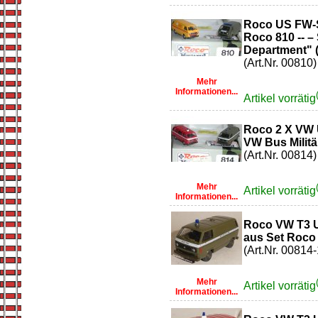
Roco US FW
Roco 810 -- –
Department" (
(Art.Nr. 00810)
Mehr
Informationen...
Artikel vorrätig
Roco 2 X VW U
VW Bus Militär
(Art.Nr. 00814)
Mehr
Artikel vorrätig
Informationen...
Roco VW T3 US
aus Set Roco
(Art.Nr. 00814-
Mehr
Artikel vorrätig
Informationen...