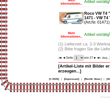
Mehr
Artikel vorrätig
Informationen...
Roco VW T4 "
1471 - VW T4 
(Art.Nr. 01471)
Mehr
Artikel vorrätig
Informationen...
(1) Lieferzeit ca. 2-3 Werkt
(2) Bitte fragen Sie die Liefe
Seite:
von 27
Ans.:
[Artikel-Liste mit Bilder e
erzeugen...]
[© 2026]
|
[Impressum]
|
[Rechtl. Hinw.]
|
[A
© Desi
Ausgegebe