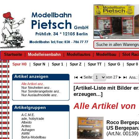
Startseite
|
Modelleisenbahn
|
Modellautos
|
Modellbau
|
Slot Rac
Spur H0
|
Spur N
|
Spur 1
|
Spur Z
|
Spur TT
|
Spur G
|
Spur 0
Artikel anzeigen
Seite:
von 27
Ans.:
Alle Artikel anz.
[Artikel-Liste mit Bilder e
Nur Neuheiten anz.
Nur Sonderangebote anz.
erzeugen...]
Nur Auslaufmodelle anz.
Alle Artikel von
Artikelgruppen
A.C.M.E.
ade, hobytrade
Roco Bergep
Albedo
Artitec
US Bergepanze
Auhagen
(Art.Nr. 00139)
AWM
BeKa-Modellbau