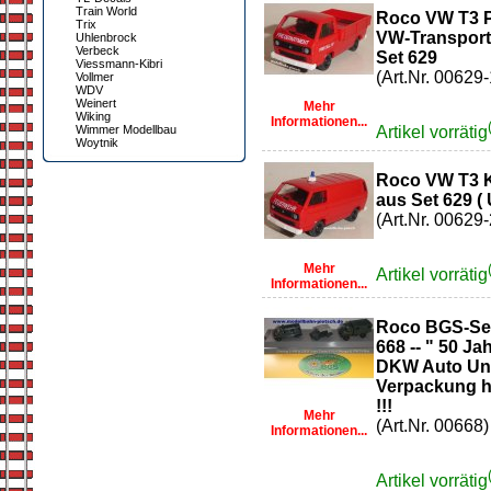
Train World
Roco VW T3 P
Trix
VW-Transport
Uhlenbrock
Verbeck
Set 629
Viessmann-Kibri
(Art.Nr. 00629-
Vollmer
WDV
Weinert
Mehr
Wiking
Informationen...
Wimmer Modellbau
Artikel vorrätig
Woytnik
Roco VW T3 
aus Set 629 (
(Art.Nr. 00629-
Mehr
Artikel vorrätig
Informationen...
Roco BGS-Set
668 -- " 50 J
DKW Auto Uni
Verpackung ha
!!!
Mehr
(Art.Nr. 00668)
Informationen...
Artikel vorrätig