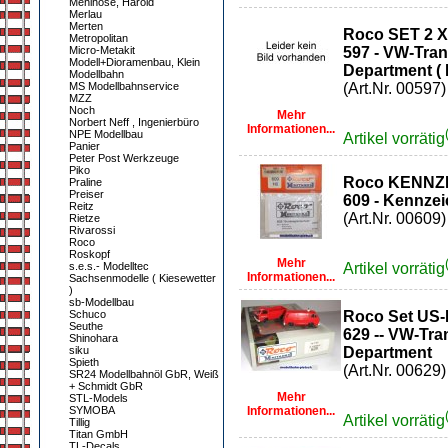
Mehlhose, Harold
Merlau
Merten
Roco SET 2 
Metropolitan
Micro-Metakit
597 - VW-Tran
Modell+Dioramenbau, Klein
Department ( 
Modellbahn
MS Modellbahnservice
(Art.Nr. 00597)
MZZ
Noch
Mehr
Norbert Neff , Ingenierbüro
Informationen...
NPE Modellbau
Artikel vorrätig
Panier
Peter Post Werkzeuge
Piko
Roco KENNZ
Praline
Preiser
609 - Kennze
Reitz
(Art.Nr. 00609)
Rietze
Rivarossi
Roco
Roskopf
Mehr
s.e.s.- Modelltec
Artikel vorrätig
Informationen...
Sachsenmodelle ( Kiesewetter
)
sb-Modellbau
Schuco
Roco Set US-
Seuthe
629 -- VW-Tra
Shinohara
siku
Department
Spieth
(Art.Nr. 00629)
SR24 Modellbahnöl GbR, Weiß
+ Schmidt GbR
Mehr
STL-Models
SYMOBA
Informationen...
Artikel vorrätig
Tillig
Titan GmbH
TL-Decals