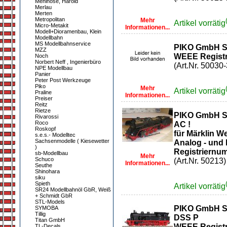
Mehlhose, Harold
Merlau
Merten
Metropolitan
Mehr
Artikel vorrätig
Micro-Metakit
Informationen...
Modell+Dioramenbau, Klein
Modellbahn
MS Modellbahnservice
PIKO GmbH S
MZZ
WEEE Registr
Noch
Norbert Neff , Ingenierbüro
(Art.Nr. 50030-
NPE Modellbau
Panier
Peter Post Werkzeuge
Piko
Mehr
Artikel vorrätig
Praline
Informationen...
Preiser
Reitz
Rietze
PIKO GmbH So
Rivarossi
Roco
AC !
Roskopf
für Märklin W
s.e.s.- Modelltec
Sachsenmodelle ( Kiesewetter
Analog - und 
)
Registriernu
sb-Modellbau
Mehr
Schuco
(Art.Nr. 50213)
Informationen...
Seuthe
Shinohara
siku
Spieth
Artikel vorrätig
SR24 Modellbahnöl GbR, Weiß
+ Schmidt GbR
STL-Models
PIKO GmbH So
SYMOBA
Tillig
DSS P
Titan GmbH
WEEE Registr
TL-Decals