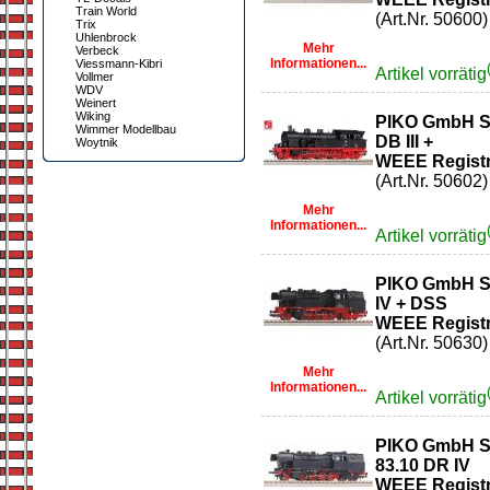
Train World
(Art.Nr. 50600)
Trix
Uhlenbrock
Mehr
Verbeck
Informationen...
Viessmann-Kibri
Artikel vorrätig
Vollmer
WDV
Weinert
Wiking
PIKO GmbH S
Wimmer Modellbau
DB III +
Woytnik
WEEE Registr
(Art.Nr. 50602)
Mehr
Informationen...
Artikel vorrätig
PIKO GmbH S
IV + DSS
WEEE Registr
(Art.Nr. 50630)
Mehr
Informationen...
Artikel vorrätig
PIKO GmbH S
83.10 DR IV
WEEE Registr