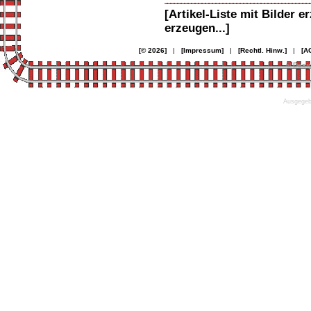
[Artikel-Liste mit Bilder e
erzeugen...]
[© 2026]
|
[Impressum]
|
[Rechtl. Hinw.]
|
[A
© Desi
Ausgegebe