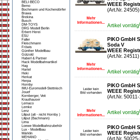
BELI-BECO
WEEE Registr
Bemo
(Art.Nr. 24505)
Bochmann und Kochendörfer
Brawa
Brekina
Mehr
Busch
Informationen...
DM-TOYS
Artikel vorrätig
DRG Modell Berlin
Erbert-Herei
ESU
PIKO GmbH S
Faller
Fleischmann
Soda V
Fröwis
WEEE Registr
Günther Modellbau
Gützold
(Art.Nr. 24511)
Haberl & Partner
Hack Modellbahnartikel
Mehr
Hag
Informationen...
Hartel
Artikel vorrätig
Heki
Herkat
Herpa
Hornby
PIKO GmbH S
IMU-Euromodell-Stettnisch
WEEE Registr
Jouef
Kornberger, Veit
(Art.Nr. 50011-
Krauthauser
Lemaco
Lemke
Mehr
Lenz
Artikel vorrätig
Liliput (alt - nicht Hornby )
Informationen...
Liliput (Bachmann)
Lima
Loewe Modellbahnzubehör
PIKO GmbH S
Lux - Modellbau
WEEE Registr
Märklin
MEHANO
(Art.Nr. 50025-