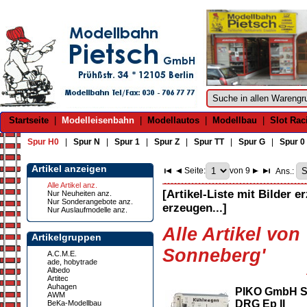
Startseite
|
Modelleisenbahn
|
Modellautos
|
Modellbau
|
Slot Rac
Spur H0
|
Spur N
|
Spur 1
|
Spur Z
|
Spur TT
|
Spur G
|
Spur 0
Artikel anzeigen
Seite:
von 9
Ans.:
Alle Artikel anz.
[Artikel-Liste mit Bilder e
Nur Neuheiten anz.
Nur Sonderangebote anz.
erzeugen...]
Nur Auslaufmodelle anz.
Alle Artikel vo
Artikelgruppen
Sonneberg'
A.C.M.E.
ade, hobytrade
Albedo
Artitec
Auhagen
PIKO GmbH So
AWM
DRG Ep II
BeKa-Modellbau