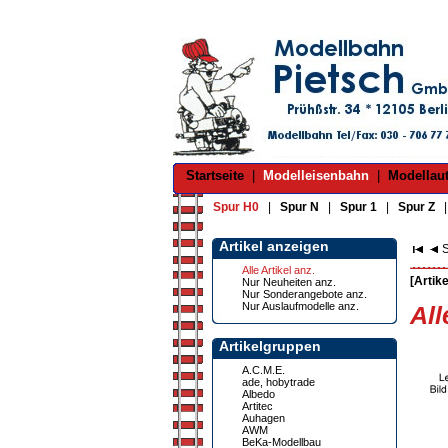
Startseite
|
Modelleisenbahn
|
Modellau
Spur H0
|
Spur N
|
Spur 1
|
Spur Z
Artikel anzeigen
S
Alle Artikel anz.
[Artike
Nur Neuheiten anz.
Nur Sonderangebote anz.
Nur Auslaufmodelle anz.
All
Artikelgruppen
A.C.M.E.
ade, hobytrade
Albedo
Artitec
Auhagen
AWM
BeKa-Modellbau