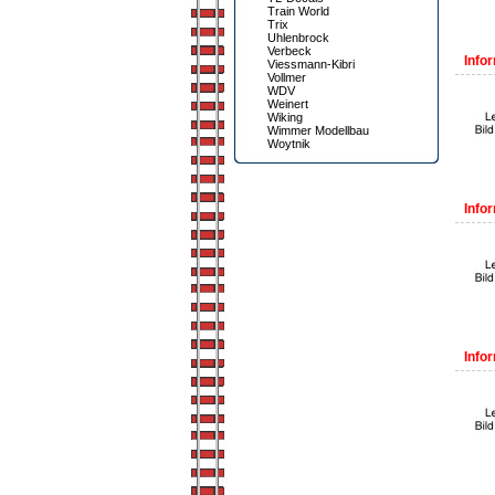
Train World
Trix
Uhlenbrock
Verbeck
Infor
Viessmann-Kibri
Vollmer
WDV
Weinert
Wiking
Wimmer Modellbau
Woytnik
Infor
Infor