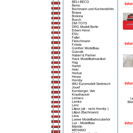
BELI-BECO
Infor
Bemo
Bochmann und Kochendörfer
Brawa
Brekina
Busch
DM-TOYS
DRG Modell Berlin
Erbert-Herei
ESU
Faller
Fleischmann
Infor
Fröwis
Günther Modellbau
Gützold
Haberl & Partner
Hack Modellbahnartikel
Hag
Hartel
Heki
Herkat
Herpa
Hornby
Infor
IMU-Euromodell-Stettnisch
Jouef
Kornberger, Veit
Krauthauser
Lemaco
Lemke
Lenz
Liliput (alt - nicht Hornby )
Liliput (Bachmann)
Lima
Loewe Modellbahnzubehör
Lux - Modellbau
Infor
Märklin
MEHANO