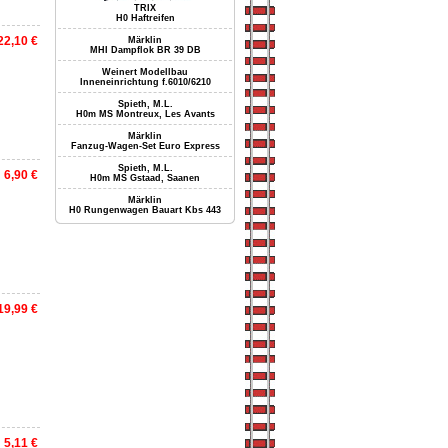
TRIX
H0 Haftreifen
22,10 €
Märklin
MHI Dampflok BR 39 DB
Weinert Modellbau
Inneneinrichtung f.6010/6210
Spieth, M.L.
H0m MS Montreux, Les Avants
Märklin
Fanzug-Wagen-Set Euro Express
Spieth, M.L.
6,90 €
H0m MS Gstaad, Saanen
Märklin
H0 Rungenwagen Bauart Kbs 443
19,99 €
5,11 €