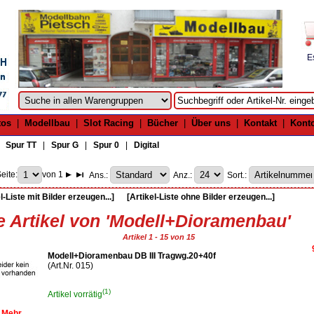
E
tos
|
Modellbau
|
Slot Racing
|
Bücher
|
Über uns
|
Kontakt
|
Kont
|
Spur TT
|
Spur G
|
Spur 0
|
Digital
eite:
von 1
Ans.:
Anz.:
Sort.:
l-Liste mit Bilder erzeugen...]
[Artikel-Liste ohne Bilder erzeugen...]
e Artikel von 'Modell+Dioramenbau'
Artikel 1 - 15 von 15
Modell+Dioramenbau DB III Tragwg.20+40f
(Art.Nr. 015)
(1)
Artikel vorrätig
Mehr