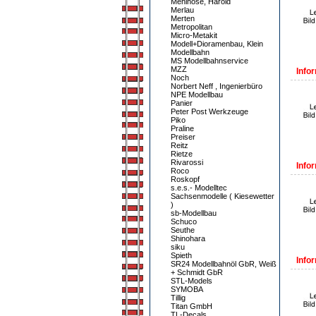
Mehlhose, Harold
Merlau
Merten
Metropolitan
Micro-Metakit
Modell+Dioramenbau, Klein
Modellbahn
MS Modellbahnservice
MZZ
Infor
Noch
Norbert Neff , Ingenierbüro
NPE Modellbau
Panier
Peter Post Werkzeuge
Piko
Praline
Preiser
Reitz
Rietze
Rivarossi
Infor
Roco
Roskopf
s.e.s.- Modelltec
Sachsenmodelle ( Kiesewetter
)
sb-Modellbau
Schuco
Seuthe
Shinohara
siku
Spieth
Infor
SR24 Modellbahnöl GbR, Weiß
+ Schmidt GbR
STL-Models
SYMOBA
Tillig
Titan GmbH
TL-Decals