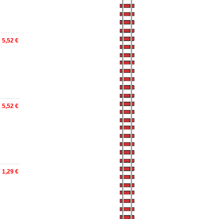
5,52 €
5,52 €
1,29 €