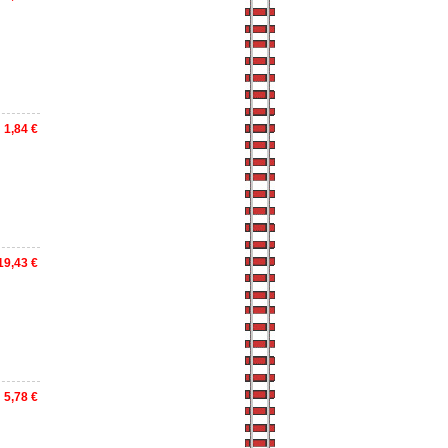
1,84 €
19,43 €
5,78 €