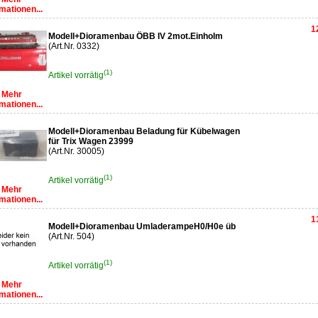
mationen...
1
Modell+Dioramenbau ÖBB IV 2mot.Einholm
(Art.Nr. 0332)
(1)
Artikel vorrätig
Mehr
mationen...
Modell+Dioramenbau Beladung für Kübelwagen
für Trix Wagen 23999
(Art.Nr. 30005)
(1)
Artikel vorrätig
Mehr
mationen...
1
Modell+Dioramenbau UmladerampeH0/H0e üb
(Art.Nr. 504)
(1)
Artikel vorrätig
Mehr
mationen...