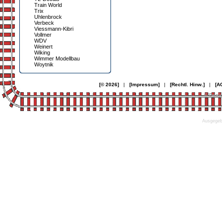
Train World
Trix
Uhlenbrock
Verbeck
Viessmann-Kibri
Vollmer
WDV
Weinert
Wiking
Wimmer Modellbau
Woytnik
[© 2026]
|
[Impressum]
|
[Rechtl. Hinw.]
|
[A
© Desi
Ausgegebe