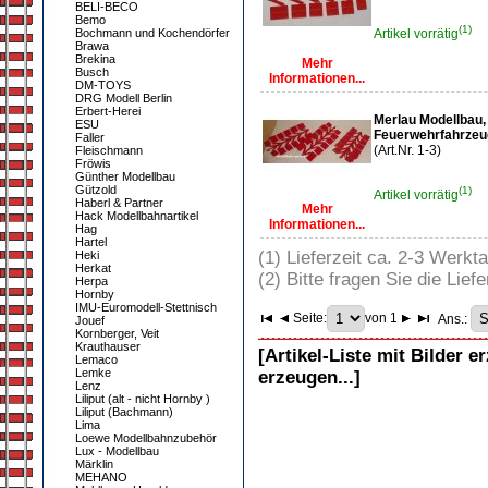
BELI-BECO
Bemo
(1)
Bochmann und Kochendörfer
Artikel vorrätig
Brawa
Brekina
Mehr
Busch
Informationen...
DM-TOYS
DRG Modell Berlin
Erbert-Herei
Merlau Modellbau, 
ESU
Feuerwehrfahrzeug
Faller
(Art.Nr. 1-3)
Fleischmann
Fröwis
Günther Modellbau
Gützold
(1)
Artikel vorrätig
Haberl & Partner
Mehr
Hack Modellbahnartikel
Informationen...
Hag
Hartel
(1) Lieferzeit ca. 2-3 Werkt
Heki
Herkat
(2) Bitte fragen Sie die Liefe
Herpa
Hornby
IMU-Euromodell-Stettnisch
Seite:
von 1
Ans.:
Jouef
Kornberger, Veit
Krauthauser
[Artikel-Liste mit Bilder e
Lemaco
Lemke
erzeugen...]
Lenz
Liliput (alt - nicht Hornby )
Liliput (Bachmann)
Lima
Loewe Modellbahnzubehör
Lux - Modellbau
Märklin
MEHANO