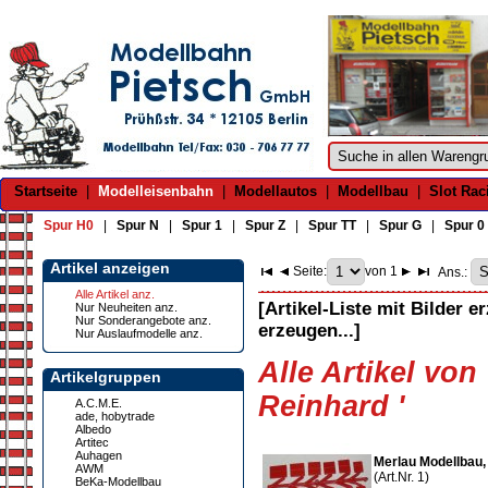
Startseite
|
Modelleisenbahn
|
Modellautos
|
Modellbau
|
Slot Rac
Spur H0
|
Spur N
|
Spur 1
|
Spur Z
|
Spur TT
|
Spur G
|
Spur 0
Artikel anzeigen
Seite:
von 1
Ans.:
Alle Artikel anz.
[Artikel-Liste mit Bilder e
Nur Neuheiten anz.
Nur Sonderangebote anz.
erzeugen...]
Nur Auslaufmodelle anz.
Alle Artikel von
Artikelgruppen
Reinhard '
A.C.M.E.
ade, hobytrade
Albedo
Artitec
Auhagen
Merlau Modellbau,
AWM
(Art.Nr. 1)
BeKa-Modellbau