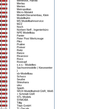
Mehlhose, Harold
Merlau
Merten
Metropolitan
Micro-Metakit
Modell+Dioramenbau, Klein
Modellbahn
MS Modellbahnservice
MZZ
Noch
Norbert Neff , Ingenierbüro
NPE Modellbau
Panier
Peter Post Werkzeuge
Piko
Praline
Preiser
Reitz
Rietze
Rivarossi
Roco
Roskopf
s.e.s.- Modelltec
Sachsenmodelle ( Kiesewetter
)
sb-Modellbau
Schuco
Seuthe
Shinohara
siku
Spieth
SR24 Modellbahnöl GbR, Weiß
+ Schmidt GbR
STL-Models
SYMOBA
Tillig
Titan GmbH
TL-Decals