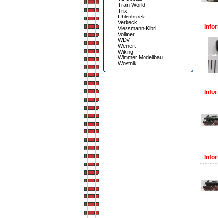
Train World
Trix
Uhlenbrock
Verbeck
Infor
Viessmann-Kibri
Vollmer
WDV
Weinert
Wiking
Wimmer Modellbau
Woytnik
Infor
Infor