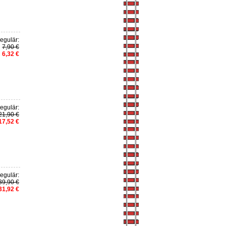
egulär:
7,90 €
6,32 €
egulär:
21,90 €
17,52 €
egulär:
39,90 €
31,92 €