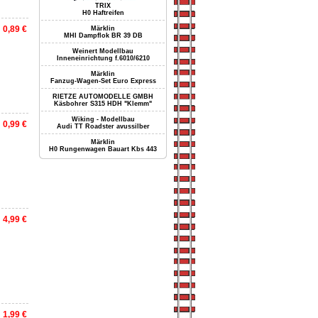
TRIX
H0 Haftreifen
0,89 €
Märklin
MHI Dampflok BR 39 DB
Weinert Modellbau
Inneneinrichtung f.6010/6210
Märklin
Fanzug-Wagen-Set Euro Express
RIETZE AUTOMODELLE GMBH
Käsbohrer S315 HDH "Klemm"
Wiking - Modellbau
0,99 €
Audi TT Roadster avussilber
Märklin
H0 Rungenwagen Bauart Kbs 443
4,99 €
1,99 €