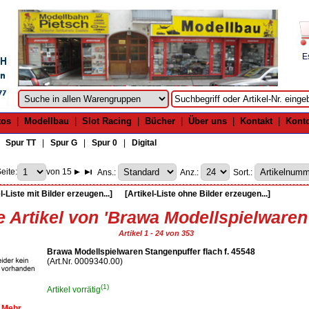
E
tos
|
Modellbau
|
Slot Racing
|
Bücher
|
Über uns
|
Kontakt
|
Kont
|
Spur TT
|
Spur G
|
Spur 0
|
Digital
eite:
von 15
Ans.:
Anz.:
Sort.:
l-Liste mit Bilder erzeugen...]
[Artikel-Liste ohne Bilder erzeugen...]
e Artikel von 'Brawa Modellspielwaren
Artikel 1 - 24 von 353
Brawa Modellspielwaren Stangenpuffer flach f. 45548
(Art.Nr. 0009340.00)
(1)
Artikel vorrätig
Mehr