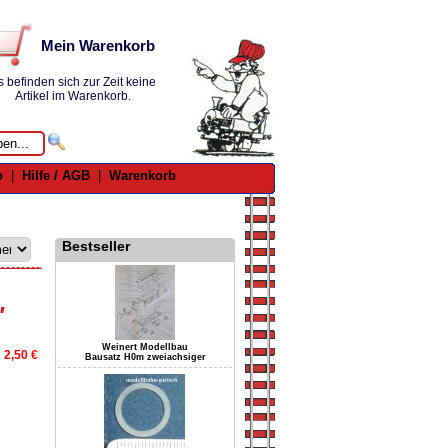
Mein Warenkorb
s befinden sich zur Zeit keine
Artikel im Warenkorb.
o
|
Hilfe / AGB
|
Warenkorb
Bestseller
'
Weinert Modellbau
2,50 €
Bausatz H0m zweiachsiger