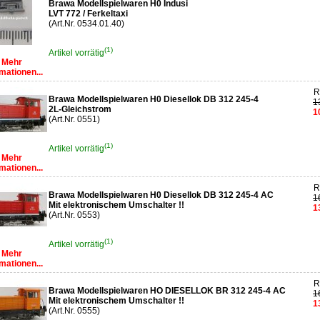
Brawa Modellspielwaren H0 Indusi
LVT 772 / Ferkeltaxi
(Art.Nr. 0534.01.40)
(1)
Artikel vorrätig
Mehr
mationen...
R
Brawa Modellspielwaren H0 Diesellok DB 312 245-4
1
2L-Gleichstrom
1
(Art.Nr. 0551)
(1)
Artikel vorrätig
Mehr
mationen...
R
Brawa Modellspielwaren H0 Diesellok DB 312 245-4 AC
1
Mit elektronischem Umschalter !!
1
(Art.Nr. 0553)
(1)
Artikel vorrätig
Mehr
mationen...
R
Brawa Modellspielwaren HO DIESELLOK BR 312 245-4 AC
1
Mit elektronischem Umschalter !!
1
(Art.Nr. 0555)