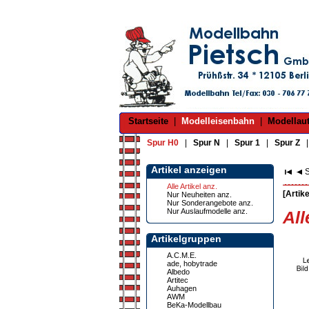
Startseite
|
Modelleisenbahn
|
Modellau
Spur H0
|
Spur N
|
Spur 1
|
Spur Z
Artikel anzeigen
S
Alle Artikel anz.
[Artike
Nur Neuheiten anz.
Nur Sonderangebote anz.
Nur Auslaufmodelle anz.
All
Artikelgruppen
A.C.M.E.
ade, hobytrade
Albedo
Artitec
Auhagen
AWM
BeKa-Modellbau