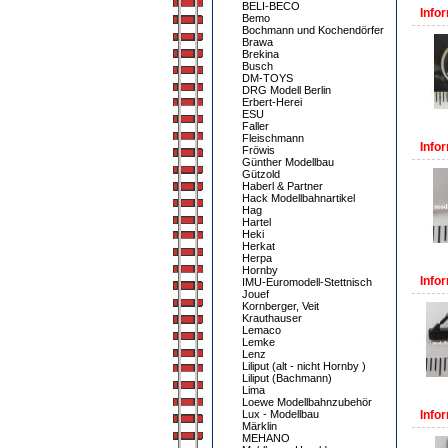
BELI-BECO
Infor
Bemo
Bochmann und Kochendörfer
Brawa
Brekina
Busch
DM-TOYS
DRG Modell Berlin
Erbert-Herei
ESU
Faller
Fleischmann
Infor
Fröwis
Günther Modellbau
Gützold
Haberl & Partner
Hack Modellbahnartikel
Hag
Hartel
Heki
Herkat
Herpa
Hornby
Infor
IMU-Euromodell-Stettnisch
Jouef
Kornberger, Veit
Krauthauser
Lemaco
Lemke
Lenz
Liliput (alt - nicht Hornby )
Liliput (Bachmann)
Lima
Loewe Modellbahnzubehör
Lux - Modellbau
Infor
Märklin
MEHANO