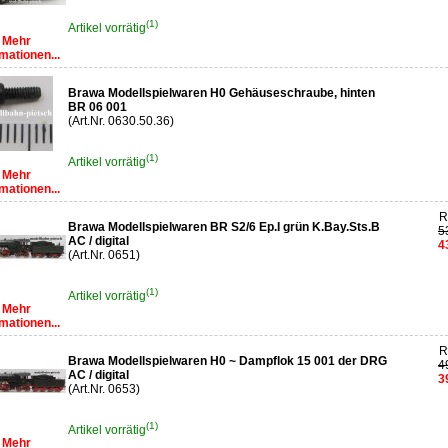
(1)
Artikel vorrätig
Mehr
mationen...
Brawa Modellspielwaren H0 Gehäuseschraube, hinten
BR 06 001
(Art.Nr. 0630.50.36)
(1)
Artikel vorrätig
Mehr
mationen...
R
Brawa Modellspielwaren BR S2/6 Ep.I grün K.Bay.Sts.B
5
AC / digital
4
(Art.Nr. 0651)
(1)
Artikel vorrätig
Mehr
mationen...
R
Brawa Modellspielwaren H0 ~ Dampflok 15 001 der DRG
4
AC / digital
3
(Art.Nr. 0653)
(1)
Artikel vorrätig
Mehr