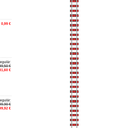
0,99 €
egulär:
39,50 €
31,60 €
egulär:
99,90 €
99,92 €