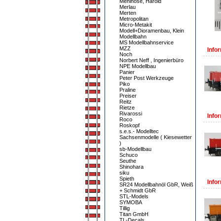
Mehlhose, Harold
Merlau
Merten
Metropolitan
Micro-Metakit
Modell+Dioramenbau, Klein
Modellbahn
MS Modellbahnservice
MZZ
Infor
Noch
Norbert Neff , Ingenierbüro
NPE Modellbau
Panier
Peter Post Werkzeuge
Piko
Praline
Preiser
Reitz
Rietze
Rivarossi
Infor
Roco
Roskopf
s.e.s.- Modelltec
Sachsenmodelle ( Kiesewetter
)
sb-Modellbau
Schuco
Seuthe
Shinohara
siku
Spieth
Infor
SR24 Modellbahnöl GbR, Weiß
+ Schmidt GbR
STL-Models
SYMOBA
Tillig
Titan GmbH
TL-Decals