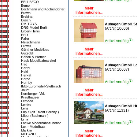
Artikel vorrätig
BELI-BECO
Bemo
Mehr
Bochmann und Kochendörfer
Informationen...
Brawa
Brekina
Busch
DM-TOYS
Auhagen GmbH St
DRG Modell Berlin
(Art.Nr. 10606)
Erbert-Herei
ESU
Faller
(1)
Artikel vorrätig
Fleischmann
Fröwis
Mehr
Günther Modellbau
Gützold
Informationen...
Haberl & Partner
Hack Modellbahnartikel
Hag
Auhagen GmbH L
Hartel
(Art.Nr. 10607)
Heki
Herkat
Herpa
(1)
Artikel vorrätig
Hornby
IMU-Euromodell-Stettnisch
Jouef
Mehr
Kornberger, Veit
Informationen...
Krauthauser
Lemaco
Lemke
Auhagen GmbH H0
Lenz
(Art.Nr. 11331)
Liliput (alt - nicht Hornby )
Liliput (Bachmann)
Lima
(1)
Artikel vorrätig
Loewe Modellbahnzubehör
Lux - Modellbau
Märklin
Mehr
MEHANO
Informationen...