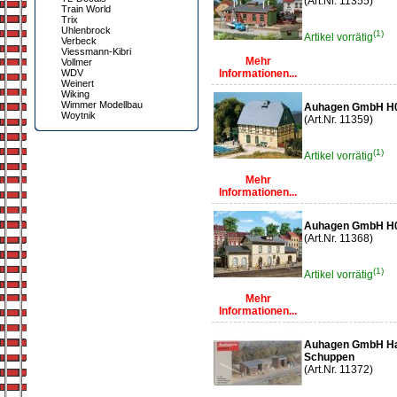
(Art.Nr. 11355)
Train World
Trix
Uhlenbrock
(1)
Artikel vorrätig
Verbeck
Viessmann-Kibri
Mehr
Vollmer
WDV
Informationen...
Weinert
Wiking
Wimmer Modellbau
Auhagen GmbH H0
Woytnik
(Art.Nr. 11359)
(1)
Artikel vorrätig
Mehr
Informationen...
Auhagen GmbH H0 
(Art.Nr. 11368)
(1)
Artikel vorrätig
Mehr
Informationen...
Auhagen GmbH Hal
Schuppen
(Art.Nr. 11372)