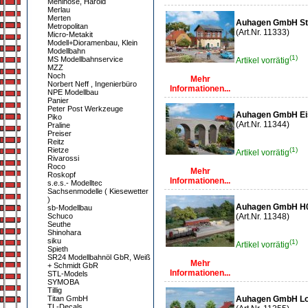
Mehlhose, Harold
Merlau
Merten
Auhagen GmbH St
Metropolitan
(Art.Nr. 11333)
Micro-Metakit
Modell+Dioramenbau, Klein
Modellbahn
(1)
MS Modellbahnservice
Artikel vorrätig
MZZ
Noch
Mehr
Norbert Neff , Ingenierbüro
Informationen...
NPE Modellbau
Panier
Peter Post Werkzeuge
Auhagen GmbH Ei
Piko
(Art.Nr. 11344)
Praline
Preiser
Reitz
Rietze
(1)
Artikel vorrätig
Rivarossi
Roco
Mehr
Roskopf
Informationen...
s.e.s.- Modelltec
Sachsenmodelle ( Kiesewetter
)
Auhagen GmbH H
sb-Modellbau
Schuco
(Art.Nr. 11348)
Seuthe
Shinohara
siku
(1)
Artikel vorrätig
Spieth
SR24 Modellbahnöl GbR, Weiß
Mehr
+ Schmidt GbR
Informationen...
STL-Models
SYMOBA
Tillig
Titan GmbH
Auhagen GmbH L
TL-Decals