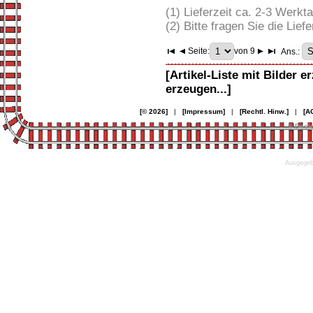
(1) Lieferzeit ca. 2-3 Werkt
(2) Bitte fragen Sie die Liefe
Seite:
von 9
Ans.:
[Artikel-Liste mit Bilder e
erzeugen...]
[© 2026]
|
[Impressum]
|
[Rechtl. Hinw.]
|
[A
© Desi
Ausgegebe