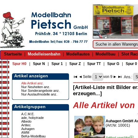
Startseite
|
Modelleisenbahn
|
Modellautos
|
Modellbau
|
Slot Rac
Spur H0
|
Spur N
|
Spur 1
|
Spur Z
|
Spur TT
|
Spur G
|
Spur 0
Artikel anzeigen
Seite:
von 9
Ans.:
Alle Artikel anz.
[Artikel-Liste mit Bilder e
Nur Neuheiten anz.
Nur Sonderangebote anz.
erzeugen...]
Nur Auslaufmodelle anz.
Alle Artikel vo
Artikelgruppen
A.C.M.E.
ade, hobytrade
Auhagen GmbH Auh
Albedo
Artitec
(Art.Nr. 10001)
Auhagen
AWM
BeKa-Modellbau
(1)