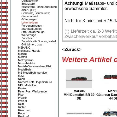
Digitaltechnik
Achtung!
Maßstabs- und or
Ersatzteile
Ersatzteile ( ohne Zuordung
erwachsene Sammler.
einer Spur )
Gebäude, Bäume usw.
Gleismaterial
Güterwagen
Nicht für Kinder unter 15 
Lokomotiven
Personenwagen
Startpackungen
(*) Lieferzeit ca. 2-3 Wer
Straßenfahrzeuge
Werkzeuge
Zwischenverkauf vorbehalt
Zubehör
Zubehör alle Spuren, Kabel,
Glühbirnen, usw.
MEHANO
<Zurück>
Mehlhose, Harold
Merlau
Merten
Weitere Artikel
Metropolitan
Micro-Metakit
Modell+Dioramenbau, Klein
Modellbahn
MS Modellbahnservice
MZZ
Noch
Norbert Neff , Ingenierbüro
NPE Modellbau
Panier
Märklin
Märkl
Peter Post Werkzeuge
Piko
MHI Dampflok BR 39
Güterzug-Da
Praline
DB
44 D
Preiser
Reitz
Rietze
Rivarossi
Roco
Roskopf