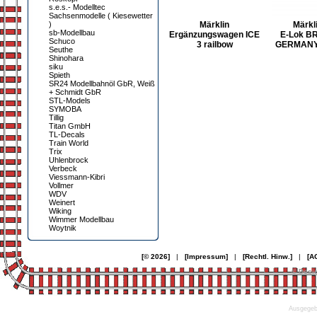
s.e.s.- Modelltec
Sachsenmodelle ( Kiesewetter
)
Märklin
Märkl
sb-Modellbau
Ergänzungswagen ICE
E-Lok BR
Schuco
3 railbow
GERMANY
Seuthe
Shinohara
siku
Spieth
SR24 Modellbahnöl GbR, Weiß
+ Schmidt GbR
STL-Models
SYMOBA
Tillig
Titan GmbH
TL-Decals
Train World
Trix
Uhlenbrock
Verbeck
Viessmann-Kibri
Vollmer
WDV
Weinert
Wiking
Wimmer Modellbau
Woytnik
[© 2026]
|
[Impressum]
|
[Rechtl. Hinw.]
|
[A
© Desi
Ausgegebe