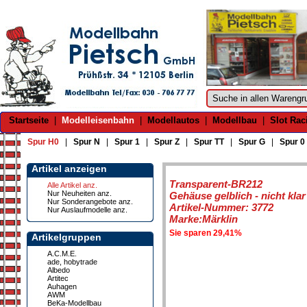
Startseite
|
Modelleisenbahn
|
Modellautos
|
Modellbau
|
Slot Rac
Spur H0
|
Spur N
|
Spur 1
|
Spur Z
|
Spur TT
|
Spur G
|
Spur 0
Artikel anzeigen
Transparent-BR212
Alle Artikel anz.
Nur Neuheiten anz.
Gehäuse gelblich - nicht klar
Nur Sonderangebote anz.
Artikel-Nummer: 3772
Nur Auslaufmodelle anz.
Marke:Märklin
Sie sparen 29,41%
Artikelgruppen
A.C.M.E.
ade, hobytrade
Albedo
Artitec
Auhagen
AWM
BeKa-Modellbau