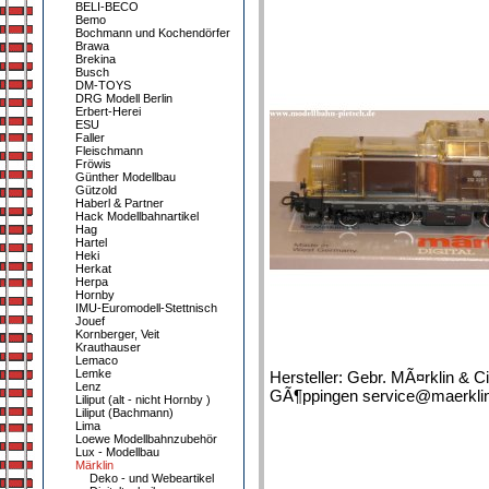
BELI-BECO
Bemo
Bochmann und Kochendörfer
Brawa
Brekina
Busch
DM-TOYS
DRG Modell Berlin
Erbert-Herei
ESU
Faller
Fleischmann
Fröwis
Günther Modellbau
Gützold
Haberl & Partner
Hack Modellbahnartikel
Hag
Hartel
Heki
Herkat
Herpa
Hornby
IMU-Euromodell-Stettnisch
Jouef
Kornberger, Veit
Krauthauser
Lemaco
Lemke
Hersteller: Gebr. MÃ¤rklin & C
Lenz
GÃ¶ppingen service@maerklin.
Liliput (alt - nicht Hornby )
Liliput (Bachmann)
Lima
Loewe Modellbahnzubehör
Lux - Modellbau
Märklin
Deko - und Webeartikel