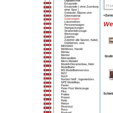
Digitaltechnik
Ersatzteile
(*) L
Ersatzteile ( ohne Zuordung
einer Spur )
Gebäude, Bäume usw.
<Zurü
Gleismaterial
Güterwagen
Lokomotiven
Wei
Personenwagen
Startpackungen
Straßenfahrzeuge
Werkzeuge
Zubehör
Zubehör alle Spuren, Kabel,
Glühbirnen, usw.
MEHANO
Mehlhose, Harold
Merlau
Merten
Groß
Metropolitan
Micro-Metakit
Modell+Dioramenbau, Klein
Modellbahn
MS Modellbahnservice
MZZ
Noch
Norbert Neff , Ingenierbüro
NPE Modellbau
Panier
Peter Post Werkzeuge
Piko
Schie
Praline
Preiser
Reitz
Rietze
Rivarossi
Roco
Roskopf