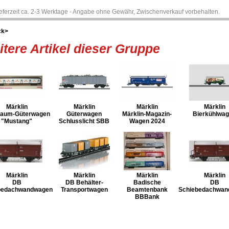
ieferzeit ca. 2-3 Werktage - Angabe ohne Gewähr, Zwischenverkauf vorbehalten.
ck>
tere Artikel dieser Gruppe
Märklin
Märklin
Märklin
Märklin
raum-Güterwagen
Güterwagen
Märklin-Magazin-
Bierkühlwa
"Mustang"
Schlusslicht SBB
Wagen 2024
Märklin
Märklin
Märklin
Märklin
DB
DB Behälter-
Badische
DB
bedachwandwagen
Transportwagen
Beamtenbank
Schiebedachwan
BBBank