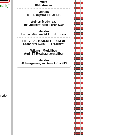
TRIX
*
rrätig
H0 Haftreifen
Märklin
MHI Dampflok BR 39 DB
Weinert Modellbau
Inneneinrichtung f.6010/6210
Märklin
Fanzug-Wagen-Set Euro Express
RIETZE AUTOMODELLE GMBH
Käsbohrer S315 HDH "Klemm"
Wiking - Modellbau
Audi TT Roadster avussilber
Märklin
H0 Rungenwagen Bauart Kbs 443
in.de