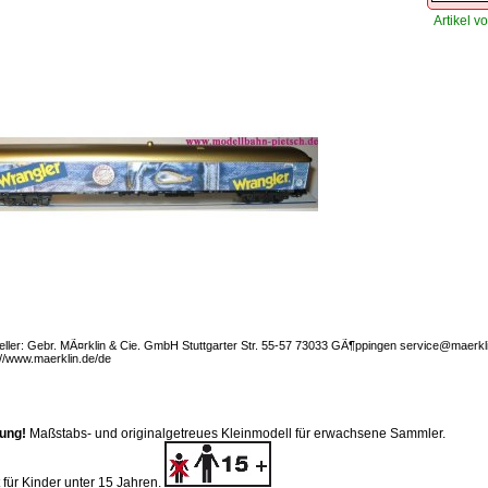
Artikel vo
eller: Gebr. MÃ¤rklin & Cie. GmbH Stuttgarter Str. 55-57 73033 GÃ¶ppingen service@maerkl
://www.maerklin.de/de
ung!
Maßstabs- und originalgetreues Kleinmodell für erwachsene Sammler.
 für Kinder unter 15 Jahren.