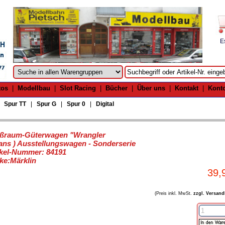
E
tos
|
Modellbau
|
Slot Racing
|
Bücher
|
Über uns
|
Kontakt
|
Kont
|
Spur TT
|
Spur G
|
Spur 0
|
Digital
ßraum-Güterwagen "Wrangler
eans ) Ausstellungswagen - Sonderserie
ikel-Nummer: 84191
ke:Märklin
39,
(Preis inkl. MwSt.
zzgl. Versand