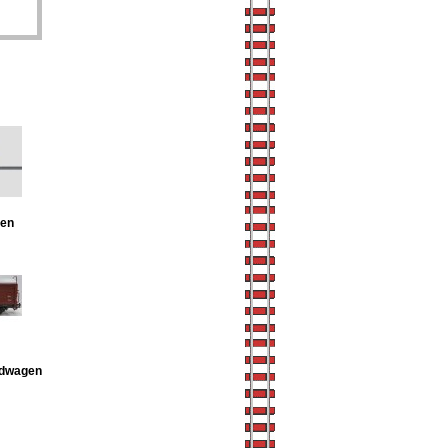
gen
dwagen