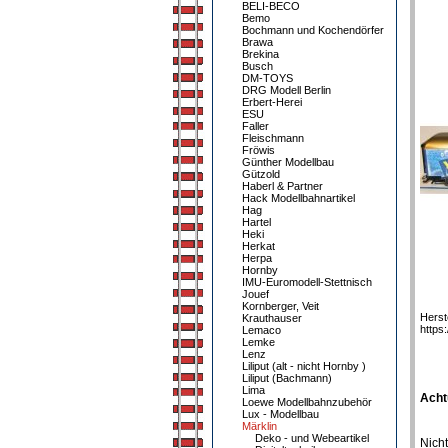
BELI-BECO
Bemo
Bochmann und Kochendörfer
Brawa
Brekina
Busch
DM-TOYS
DRG Modell Berlin
Erbert-Herei
ESU
Faller
Fleischmann
Fröwis
Günther Modellbau
Gützold
Haberl & Partner
Hack Modellbahnartikel
Hag
Hartel
Heki
Herkat
Herpa
Hornby
IMU-Euromodell-Stettnisch
Jouef
Kornberger, Veit
Herst
Krauthauser
https
Lemaco
Lemke
Lenz
Liliput (alt - nicht Hornby )
Liliput (Bachmann)
Lima
Acht
Loewe Modellbahnzubehör
Lux - Modellbau
Märklin
Deko - und Webeartikel
Nicht