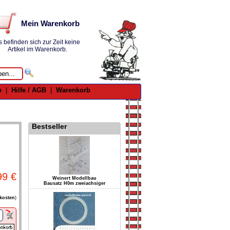
Mein Warenkorb
s befinden sich zur Zeit keine
Artikel im Warenkorb.
o
|
Hilfe / AGB
|
Warenkorb
Bestseller
99 €
Weinert Modellbau
Bausatz H0m zweiachsiger
kosten
)