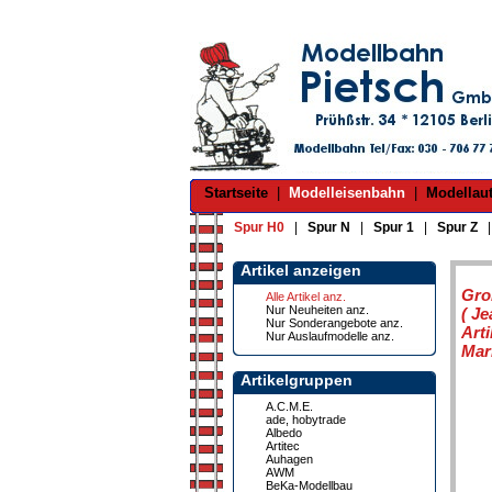
Startseite
|
Modelleisenbahn
|
Modellau
Spur H0
|
Spur N
|
Spur 1
|
Spur Z
Artikel anzeigen
Gro
Alle Artikel anz.
Nur Neuheiten anz.
( J
Nur Sonderangebote anz.
Art
Nur Auslaufmodelle anz.
Mar
Artikelgruppen
A.C.M.E.
ade, hobytrade
Albedo
Artitec
Auhagen
AWM
BeKa-Modellbau