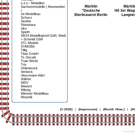
s.e.s.- Modelltec
Märklin
Märkli
Sachsenmodelle ( Kiesewetter
)
"Deutsche
H0 3er Wag
sb-Modellbau
Bierbrauerei Berlin
Langne
Schuco
Seuthe
Shinohara
siku
Spieth
SR24 Modellbahnöl GbR, Weiß
+ Schmidt GbR
STL-Models
SYMOBA
Tillig
Titan GmbH
TL-Decals
Train World
Trix
Uhlenbrock
Verbeck
Viessmann-Kibri
Vollmer
WDV
Weinert
Wiking
Wimmer Modellbau
Woytnik
[© 2026]
|
[Impressum]
|
[Rechtl. Hinw.]
|
[A
© Desi
Ausgegebe