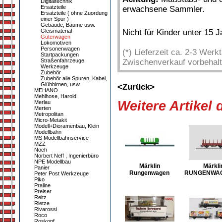
Digitaltechnik
Ersatzteile
erwachsene Sammler.
Ersatzteile ( ohne Zuordung
einer Spur )
Gebäude, Bäume usw.
Gleismaterial
Nicht für Kinder unter 15 
Güterwagen
Lokomotiven
Personenwagen
(*) Lieferzeit ca. 2-3 Wer
Startpackungen
Straßenfahrzeuge
Zwischenverkauf vorbehalt
Werkzeuge
Zubehör
Zubehör alle Spuren, Kabel,
Glühbirnen, usw.
<Zurück>
MEHANO
Mehlhose, Harold
Weitere Artikel
Merlau
Merten
Metropolitan
Micro-Metakit
Modell+Dioramenbau, Klein
Modellbahn
MS Modellbahnservice
MZZ
Noch
Norbert Neff , Ingenierbüro
NPE Modellbau
Märklin
Märkli
Panier
Rungenwagen
RUNGENWAG
Peter Post Werkzeuge
Piko
Praline
Preiser
Reitz
Rietze
Rivarossi
Roco
Roskopf