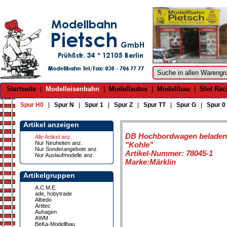
Startseite
|
Modelleisenbahn
|
Modellautos
|
Modellbau
|
Slot Rac
Spur H0
|
Spur N
|
Spur 1
|
Spur Z
|
Spur TT
|
Spur G
|
Spur 0
Artikel anzeigen
DB Hochbordwagen beladen
Alle Artikel anz.
Nur Neuheiten anz.
"Kohle"
Nur Sonderangebote anz.
Artikel-Nummer: 78045-1
Nur Auslaufmodelle anz.
Marke:Märklin
Artikelgruppen
A.C.M.E.
ade, hobytrade
Albedo
Artitec
Auhagen
AWM
BeKa-Modellbau