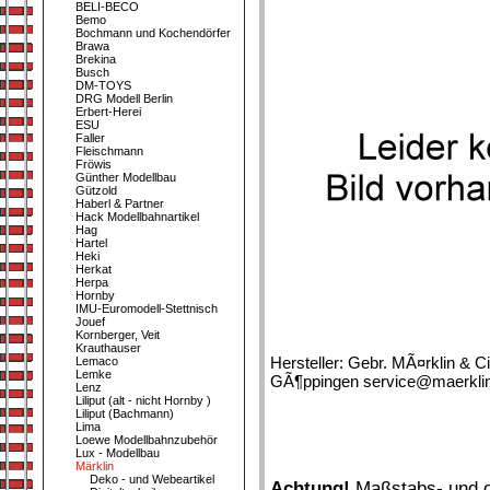
BELI-BECO
Bemo
Bochmann und Kochendörfer
Brawa
Brekina
Busch
DM-TOYS
DRG Modell Berlin
Erbert-Herei
ESU
Faller
Fleischmann
Fröwis
Günther Modellbau
Gützold
Haberl & Partner
Hack Modellbahnartikel
Hag
Hartel
Heki
Herkat
Herpa
Hornby
IMU-Euromodell-Stettnisch
Jouef
Kornberger, Veit
Krauthauser
Hersteller: Gebr. MÃ¤rklin & C
Lemaco
Lemke
GÃ¶ppingen service@maerklin.
Lenz
Liliput (alt - nicht Hornby )
Liliput (Bachmann)
Lima
Loewe Modellbahnzubehör
Lux - Modellbau
Märklin
Deko - und Webeartikel
Achtung!
Maßstabs- und or