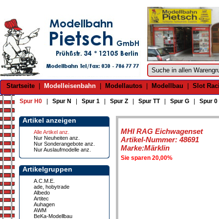
Startseite
|
Modelleisenbahn
|
Modellautos
|
Modellbau
|
Slot Rac
Spur H0
|
Spur N
|
Spur 1
|
Spur Z
|
Spur TT
|
Spur G
|
Spur 0
Artikel anzeigen
MHI RAG Eichwagenset
Alle Artikel anz.
Nur Neuheiten anz.
Artikel-Nummer: 48691
Nur Sonderangebote anz.
Marke:Märklin
Nur Auslaufmodelle anz.
Sie sparen 20,00%
Artikelgruppen
A.C.M.E.
ade, hobytrade
Albedo
Artitec
Auhagen
AWM
BeKa-Modellbau