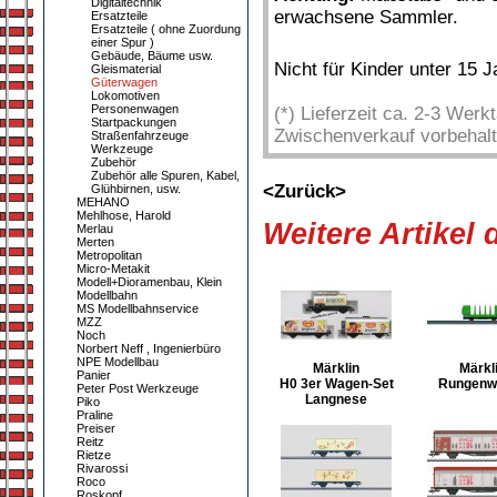
Digitaltechnik
erwachsene Sammler.
Ersatzteile
Ersatzteile ( ohne Zuordung
einer Spur )
Gebäude, Bäume usw.
Nicht für Kinder unter 15 
Gleismaterial
Güterwagen
Lokomotiven
Personenwagen
(*) Lieferzeit ca. 2-3 Wer
Startpackungen
Zwischenverkauf vorbehalt
Straßenfahrzeuge
Werkzeuge
Zubehör
Zubehör alle Spuren, Kabel,
<Zurück>
Glühbirnen, usw.
MEHANO
Mehlhose, Harold
Weitere Artikel
Merlau
Merten
Metropolitan
Micro-Metakit
Modell+Dioramenbau, Klein
Modellbahn
MS Modellbahnservice
MZZ
Noch
Norbert Neff , Ingenierbüro
NPE Modellbau
Märklin
Märkl
Panier
H0 3er Wagen-Set
Rungenw
Peter Post Werkzeuge
Langnese
Piko
Praline
Preiser
Reitz
Rietze
Rivarossi
Roco
Roskopf