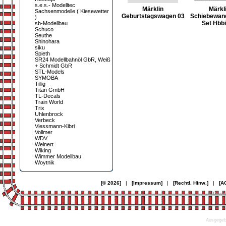
s.e.s.- Modelltec
Märklin
Märkl
Sachsenmodelle ( Kiesewetter
Geburtstagswagen 03
Schiebewan
)
Set Hbbi
sb-Modellbau
Schuco
Seuthe
Shinohara
siku
Spieth
SR24 Modellbahnöl GbR, Weiß
+ Schmidt GbR
STL-Models
SYMOBA
Tillig
Titan GmbH
TL-Decals
Train World
Trix
Uhlenbrock
Verbeck
Viessmann-Kibri
Vollmer
WDV
Weinert
Wiking
Wimmer Modellbau
Woytnik
[© 2026]
|
[Impressum]
|
[Rechtl. Hinw.]
|
[A
© Desi
Ausgegebe