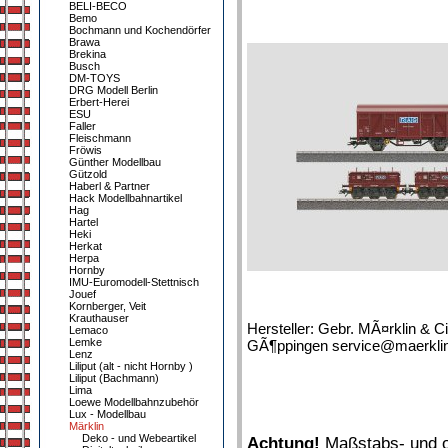
BELI-BECO
Bemo
Bochmann und Kochendörfer
Brawa
Brekina
Busch
DM-TOYS
DRG Modell Berlin
Erbert-Herei
ESU
Faller
Fleischmann
Fröwis
Günther Modellbau
Gützold
Haberl & Partner
Hack Modellbahnartikel
Hag
Hartel
Heki
Herkat
Herpa
Hornby
IMU-Euromodell-Stettnisch
Jouef
Kornberger, Veit
Krauthauser
Hersteller: Gebr. MÃ¤rklin & C
Lemaco
Lemke
GÃ¶ppingen service@maerklin.
Lenz
Liliput (alt - nicht Hornby )
Liliput (Bachmann)
Lima
Loewe Modellbahnzubehör
Lux - Modellbau
Märklin
Deko - und Webeartikel
Achtung!
Maßstabs- und or