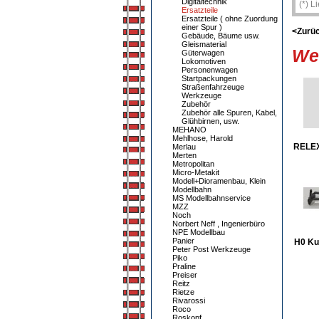
Digitaltechnik
(*) L
Ersatzteile
Ersatzteile ( ohne Zuordung
einer Spur )
<Zurü
Gebäude, Bäume usw.
Gleismaterial
Wei
Güterwagen
Lokomotiven
Personenwagen
Startpackungen
Straßenfahrzeuge
Werkzeuge
Zubehör
Zubehör alle Spuren, Kabel,
Glühbirnen, usw.
MEHANO
Mehlhose, Harold
RELE
Merlau
Merten
Metropolitan
Micro-Metakit
Modell+Dioramenbau, Klein
Modellbahn
MS Modellbahnservice
MZZ
Noch
Norbert Neff , Ingenierbüro
NPE Modellbau
Panier
H0 Ku
Peter Post Werkzeuge
Piko
Praline
Preiser
Reitz
Rietze
Rivarossi
Roco
Roskopf