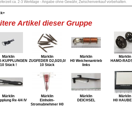
ieferzeit ca. 2-3 Werktage - Angabe ohne Gewähr, Zwischenverkauf vorbehalten.
ck>
tere Artikel dieser Gruppe
Märklin
Märklin
Märklin
Märklin
X-KUPPLUNGEN
ZUGFEDER D2,0/20,0/
H0 Weichenantrieb
HAMO-RAD
10 Stück !
10 Stück
links
Märklin
Märklin
Märklin
Märklin
pplung Re 4/4 IV
Einholm-
DEICHSEL
H0 HAUBE
Stromabnehmer H0