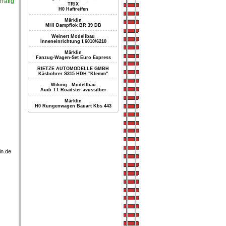
rrätig
TRIX
H0 Haftreifen
Märklin
MHI Dampflok BR 39 DB
Weinert Modellbau
Inneneinrichtung f.6010/6210
Märklin
Fanzug-Wagen-Set Euro Express
RIETZE AUTOMODELLE GMBH
Käsbohrer S315 HDH "Klemm"
Wiking - Modellbau
Audi TT Roadster avussilber
Märklin
H0 Rungenwagen Bauart Kbs 443
in.de