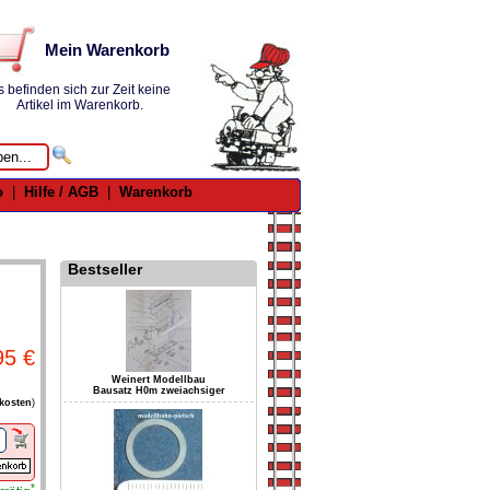
Mein Warenkorb
s befinden sich zur Zeit keine
Artikel im Warenkorb.
o
|
Hilfe / AGB
|
Warenkorb
Bestseller
95 €
Weinert Modellbau
Bausatz H0m zweiachsiger
kosten
)
*