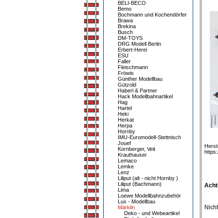
BELI-BECO
Bemo
Bochmann und Kochendörfer
Brawa
Brekina
Busch
DM-TOYS
DRG Modell Berlin
Erbert-Herei
ESU
Faller
Fleischmann
Fröwis
Günther Modellbau
Gützold
Haberl & Partner
Hack Modellbahnartikel
Hag
Hartel
Heki
Herkat
Herpa
Hornby
IMU-Euromodell-Stettnisch
Jouef
Herst
Kornberger, Veit
https
Krauthauser
Lemaco
Lemke
Lenz
Liliput (alt - nicht Hornby )
Liliput (Bachmann)
Acht
Lima
Loewe Modellbahnzubehör
Lux - Modellbau
Nicht
Märklin
Deko - und Webeartikel