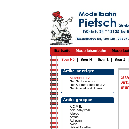
Startseite
|
Modelleisenbahn
|
Modellau
Spur H0
|
Spur N
|
Spur 1
|
Spur Z
Artikel anzeigen
ST
Alle Artikel anz.
Nur Neuheiten anz.
Art
Nur Sonderangebote anz.
Mar
Nur Auslaufmodelle anz.
Artikelgruppen
A.C.M.E.
ade, hobytrade
Albedo
Artitec
Auhagen
AWM
BeKa-Modellbau