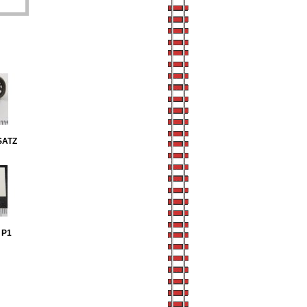
SATZ
 P1