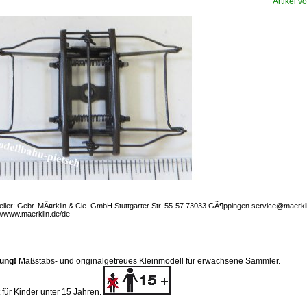
Artikel vo
eller: Gebr. MÃ¤rklin & Cie. GmbH Stuttgarter Str. 55-57 73033 GÃ¶ppingen service@maerkl
://www.maerklin.de/de
ung!
Maßstabs- und originalgetreues Kleinmodell für erwachsene Sammler.
 für Kinder unter 15 Jahren.