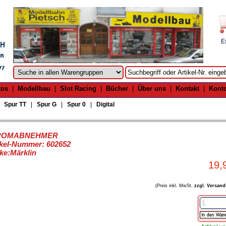
E
tos
|
Modellbau
|
Slot Racing
|
Bücher
|
Über uns
|
Kontakt
|
Kont
|
Spur TT
|
Spur G
|
Spur 0
|
Digital
ROMABNEHMER
ikel-Nummer: 602652
ke:Märklin
19,
(Preis inkl. MwSt.
zzgl. Versand