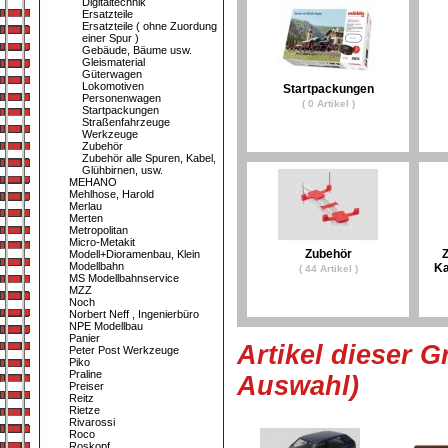
Digitaltechnik
Ersatzteile
Ersatzteile ( ohne Zuordung
einer Spur )
Gebäude, Bäume usw.
Gleismaterial
Güterwagen
Lokomotiven
Startpackungen
Personenwagen
( 0 Artikel )
Startpackungen
Straßenfahrzeuge
Werkzeuge
Zubehör
Zubehör alle Spuren, Kabel,
Glühbirnen, usw.
MEHANO
Mehlhose, Harold
Merlau
Merten
Metropolitan
Micro-Metakit
Zubehör
Z
Modell+Dioramenbau, Klein
Modellbahn
Ka
( 44 Artikel )
MS Modellbahnservice
MZZ
Noch
Norbert Neff , Ingenierbüro
NPE Modellbau
Panier
Artikel dieser G
Peter Post Werkzeuge
Piko
Praline
Auswahl)
Preiser
Reitz
Rietze
Rivarossi
Roco
Roskopf