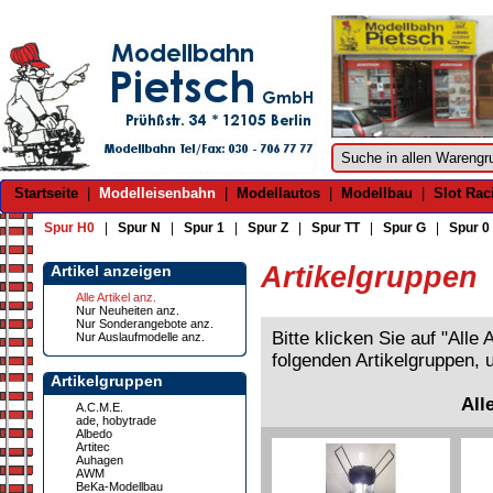
Startseite
|
Modelleisenbahn
|
Modellautos
|
Modellbau
|
Slot Rac
Spur H0
|
Spur N
|
Spur 1
|
Spur Z
|
Spur TT
|
Spur G
|
Spur 0
Artikelgruppen
Artikel anzeigen
Alle Artikel anz.
Nur Neuheiten anz.
Nur Sonderangebote anz.
Bitte klicken Sie auf "Alle
Nur Auslaufmodelle anz.
folgenden Artikelgruppen, 
Artikelgruppen
All
A.C.M.E.
ade, hobytrade
Albedo
Artitec
Auhagen
AWM
BeKa-Modellbau