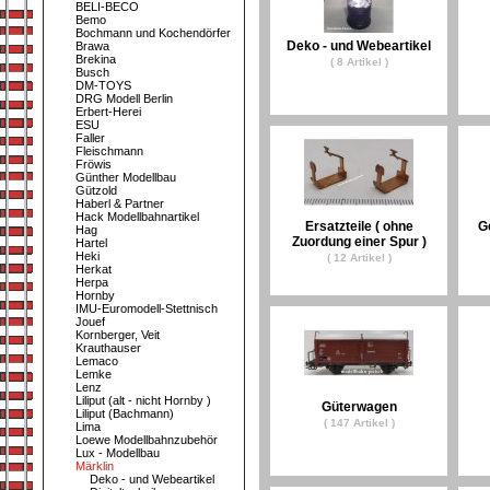
BELI-BECO
Bemo
Bochmann und Kochendörfer
Deko - und Webeartikel
Brawa
Brekina
( 8 Artikel )
Busch
DM-TOYS
DRG Modell Berlin
Erbert-Herei
ESU
Faller
Fleischmann
Fröwis
Günther Modellbau
Gützold
Haberl & Partner
Hack Modellbahnartikel
Ersatzteile ( ohne
G
Hag
Zuordung einer Spur )
Hartel
Heki
( 12 Artikel )
Herkat
Herpa
Hornby
IMU-Euromodell-Stettnisch
Jouef
Kornberger, Veit
Krauthauser
Lemaco
Lemke
Lenz
Liliput (alt - nicht Hornby )
Güterwagen
Liliput (Bachmann)
( 147 Artikel )
Lima
Loewe Modellbahnzubehör
Lux - Modellbau
Märklin
Deko - und Webeartikel