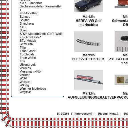
s.e.s.- Modelltec
Sachsenmodelle ( Kiesewetter
)
sb-Modellbau
Schuco
Märklin
Mär
Seuthe
HERPA VW Golf
Schwenk
Shinohara
marineblau
DB
siku
Spieth
SR24 Modellbahnöl GbR, Weiß
+ Schmidt GbR
STL-Models
SYMOBA
Tillig
Titan GmbH
TL-Decals
Märklin
Mär
Train World
GLEISSTUECK GEB.
ZYL.BLEC
Trix
1 St
Uhlenbrock
Verbeck
Viessmann-Kibri
Vollmer
WDV
Weinert
Wiking
Wimmer Modellbau
Woytnik
Märklin
Mär
AUFGLEISUNGSGERAET
VERPACKU
[© 2026]
|
[Impressum]
|
[Rechtl. Hinw.]
|
[A
© Desi