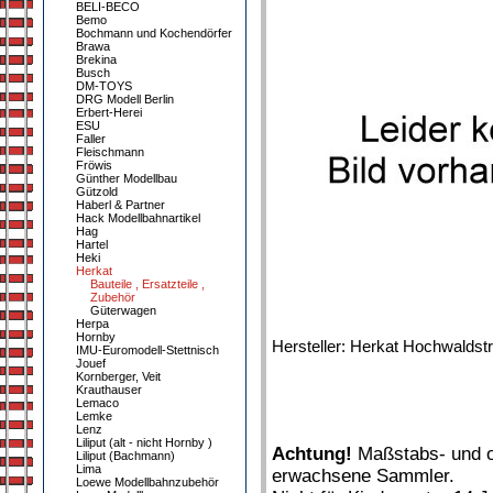
BELI-BECO
Bemo
Bochmann und Kochendörfer
Brawa
Brekina
Busch
DM-TOYS
DRG Modell Berlin
Erbert-Herei
ESU
Faller
Fleischmann
Fröwis
Günther Modellbau
Gützold
Haberl & Partner
Hack Modellbahnartikel
Hag
Hartel
Heki
Herkat
Bauteile , Ersatzteile ,
Zubehör
Güterwagen
Herpa
Hornby
Hersteller: Herkat Hochwalds
IMU-Euromodell-Stettnisch
Jouef
Kornberger, Veit
Krauthauser
Lemaco
Lemke
Lenz
Liliput (alt - nicht Hornby )
Achtung!
Maßstabs- und or
Liliput (Bachmann)
Lima
erwachsene Sammler.
Loewe Modellbahnzubehör