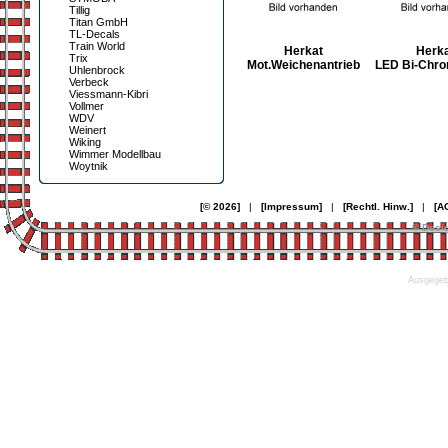
Tillig
Titan GmbH
TL-Decals
Train World
Herkat
Herka
Trix
Mot.Weichenantrieb
LED Bi-Chrom
Uhlenbrock
Verbeck
Viessmann-Kibri
Vollmer
WDV
Weinert
Wiking
Wimmer Modellbau
Woytnik
[© 2026]
|
[Impressum]
|
[Rechtl. Hinw.]
|
[A
© Desi
Ausgegebe