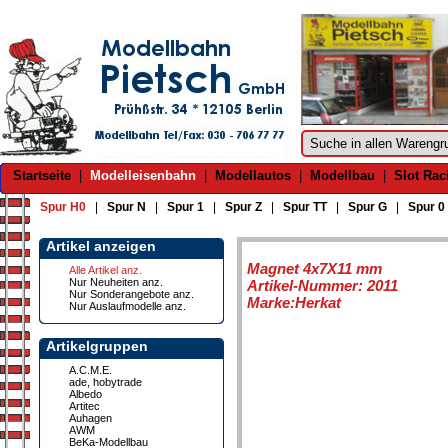
Startseite
|
Modelleisenbahn
|
Modellautos
|
Modellbau
|
Slot Rac
Spur H0
|
Spur N
|
Spur 1
|
Spur Z
|
Spur TT
|
Spur G
|
Spur 0
Artikel anzeigen
Magnet 4x7X11 mm
Alle Artikel anz.
Nur Neuheiten anz.
Artikel-Nummer: 2011
Nur Sonderangebote anz.
Marke:Herkat
Nur Auslaufmodelle anz.
Artikelgruppen
A.C.M.E.
ade, hobytrade
Albedo
Artitec
Auhagen
AWM
BeKa-Modellbau