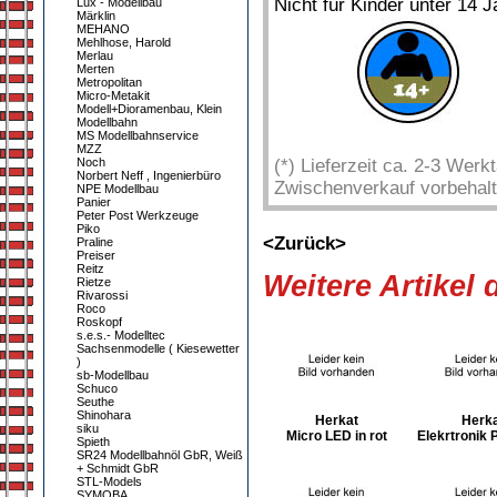
Nicht für Kinder unter 14 J
Lux - Modellbau
Märklin
MEHANO
Mehlhose, Harold
Merlau
Merten
Metropolitan
Micro-Metakit
Modell+Dioramenbau, Klein
Modellbahn
MS Modellbahnservice
MZZ
Noch
(*) Lieferzeit ca. 2-3 Wer
Norbert Neff , Ingenierbüro
Zwischenverkauf vorbehalt
NPE Modellbau
Panier
Peter Post Werkzeuge
Piko
<Zurück>
Praline
Preiser
Reitz
Weitere Artikel
Rietze
Rivarossi
Roco
Roskopf
s.e.s.- Modelltec
Sachsenmodelle ( Kiesewetter
)
sb-Modellbau
Schuco
Seuthe
Shinohara
Herkat
Herka
siku
Micro LED in rot
Elekrtronik 
Spieth
SR24 Modellbahnöl GbR, Weiß
+ Schmidt GbR
STL-Models
SYMOBA