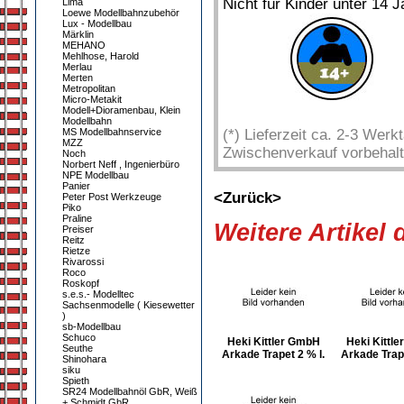
Nicht für Kinder unter 14 J
Lima
Loewe Modellbahnzubehör
Lux - Modellbau
Märklin
MEHANO
Mehlhose, Harold
Merlau
Merten
Metropolitan
Micro-Metakit
Modell+Dioramenbau, Klein
Modellbahn
MS Modellbahnservice
(*) Lieferzeit ca. 2-3 Wer
MZZ
Zwischenverkauf vorbehalt
Noch
Norbert Neff , Ingenierbüro
NPE Modellbau
Panier
<Zurück>
Peter Post Werkzeuge
Piko
Praline
Weitere Artikel
Preiser
Reitz
Rietze
Rivarossi
Roco
Roskopf
s.e.s.- Modelltec
Sachsenmodelle ( Kiesewetter
)
sb-Modellbau
Schuco
Heki Kittler GmbH
Heki Kittl
Seuthe
Arkade Trapet 2 % l.
Arkade Trap
Shinohara
siku
Spieth
SR24 Modellbahnöl GbR, Weiß
+ Schmidt GbR