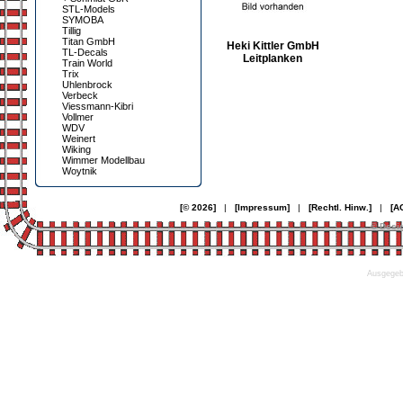
STL-Models
SYMOBA
Tillig
Titan GmbH
Heki Kittler GmbH
TL-Decals
Leitplanken
Train World
Trix
Uhlenbrock
Verbeck
Viessmann-Kibri
Vollmer
WDV
Weinert
Wiking
Wimmer Modellbau
Woytnik
[© 2026]
|
[Impressum]
|
[Rechtl. Hinw.]
|
[A
© Desi
Ausgegebe