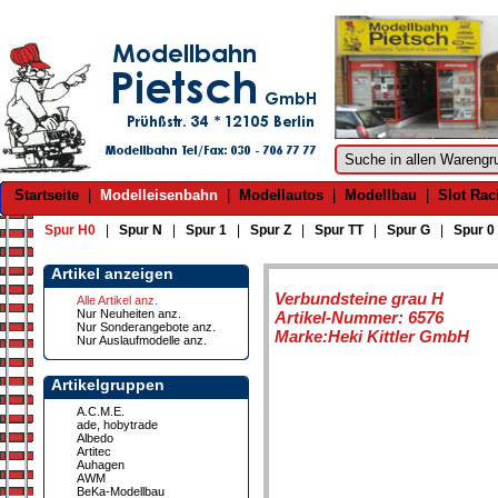
Startseite
|
Modelleisenbahn
|
Modellautos
|
Modellbau
|
Slot Rac
Spur H0
|
Spur N
|
Spur 1
|
Spur Z
|
Spur TT
|
Spur G
|
Spur 0
Artikel anzeigen
Verbundsteine grau H
Alle Artikel anz.
Nur Neuheiten anz.
Artikel-Nummer: 6576
Nur Sonderangebote anz.
Marke:Heki Kittler GmbH
Nur Auslaufmodelle anz.
Artikelgruppen
A.C.M.E.
ade, hobytrade
Albedo
Artitec
Auhagen
AWM
BeKa-Modellbau