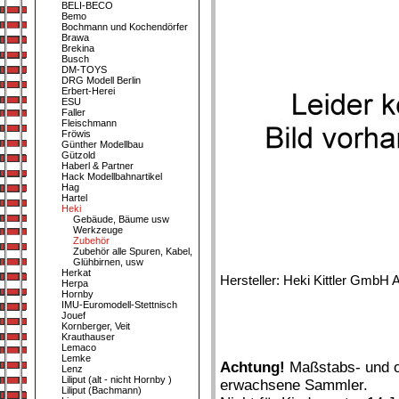
BELI-BECO
Bemo
Bochmann und Kochendörfer
Brawa
Brekina
Busch
DM-TOYS
DRG Modell Berlin
Erbert-Herei
ESU
Faller
Fleischmann
Fröwis
Günther Modellbau
Gützold
Haberl & Partner
Hack Modellbahnartikel
Hag
Hartel
Heki
Gebäude, Bäume usw
Werkzeuge
Zubehör
Zubehör alle Spuren, Kabel,
Glühbirnen, usw
Herkat
Hersteller: Heki Kittler Gmb
Herpa
Hornby
IMU-Euromodell-Stettnisch
Jouef
Kornberger, Veit
Krauthauser
Lemaco
Lemke
Achtung!
Maßstabs- und or
Lenz
Liliput (alt - nicht Hornby )
erwachsene Sammler.
Liliput (Bachmann)