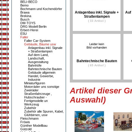
BELI-BECO
Bemo
Bochmann und Kochendörfer
Anlagenbau inkl. Signale +
Auf
Brawa
Brekina
Straßenlampen
Busch
( 33 Artikel )
DM-TOYS
DRG Modell Berlin
Erbert-Herei
ESU
Faller
Faller Car-System
Gebäude, Bäume usw
Anlagenbau inkl. Signale
+ Straßenlampen
Auf dem Land,
Landschaft,
Bahntechnische Bauten
Ausgestaltung
Bahnhöfe
( 65 Artikel )
Bahntechnische Bauten
Gebäude allgemein
Handel, Gewerbe,
Industrie
Miniaturfiguren
Motorräder uns sonstige
Artikel dieser G
Zweiräder
Straßenfahrzeuge ,
Hubschrauber -
Auswahl)
Fertigmodelle un
Werkzeug
Zubehör
Zubehör alle Spuren, Kabel,
Glühbirnen, usw
Fleischmann
Fröwis
Günther Modellbau
Gützold