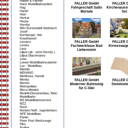
Haberl & Partner
FALLER GmbH
FALLER 
Hack Modellbahnartikel
Fahrgeschäft Salto
Kirchenausst
Hag
Hartel
Mortale
Set
Heki
Herkat
Herpa
Hornby
IMU-Euromodell-Stettnisch
Jouef
Kornberger, Veit
Krauthauser
FALLER GmbH
FALLER 
Lemaco
Lemke
Fachwerkhaus Bad
Kirmeswagen
Lenz
Liebenstein
Liliput (alt - nicht Hornby )
Liliput (Bachmann)
Lima
Loewe Modellbahnzubehör
Lux - Modellbau
Märklin
MEHANO
Mehlhose, Harold
Merlau
FALLER GmbH
FALLER 
Merten
Moderner Bahnsteig
Steinmatt
Metropolitan
für C-Glei
Micro-Metakit
Modell+Dioramenbau, Klein
Modellbahn
MS Modellbahnservice
MZZ
Noch
Norbert Neff , Ingenierbüro
NPE Modellbau
Panier
Peter Post Werkzeuge
Piko
Praline