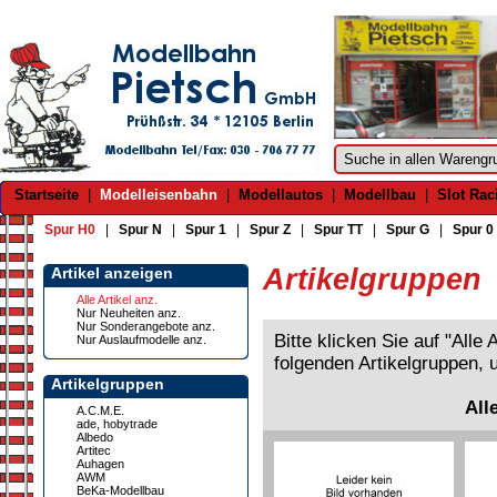
Startseite
|
Modelleisenbahn
|
Modellautos
|
Modellbau
|
Slot Rac
Spur H0
|
Spur N
|
Spur 1
|
Spur Z
|
Spur TT
|
Spur G
|
Spur 0
Artikelgruppen
Artikel anzeigen
Alle Artikel anz.
Nur Neuheiten anz.
Nur Sonderangebote anz.
Bitte klicken Sie auf "Alle
Nur Auslaufmodelle anz.
folgenden Artikelgruppen, 
Artikelgruppen
All
A.C.M.E.
ade, hobytrade
Albedo
Artitec
Auhagen
AWM
BeKa-Modellbau