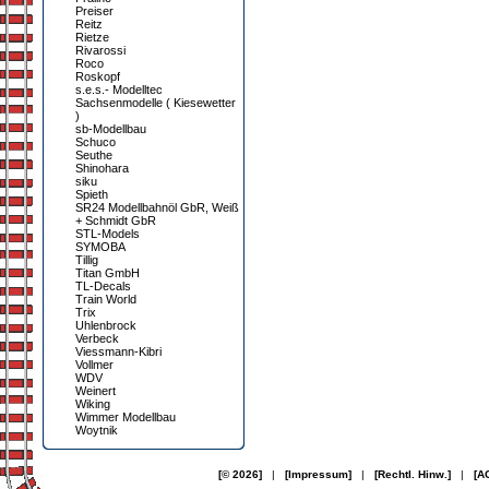
Preiser
Reitz
Rietze
Rivarossi
Roco
Roskopf
s.e.s.- Modelltec
Sachsenmodelle ( Kiesewetter
)
sb-Modellbau
Schuco
Seuthe
Shinohara
siku
Spieth
SR24 Modellbahnöl GbR, Weiß
+ Schmidt GbR
STL-Models
SYMOBA
Tillig
Titan GmbH
TL-Decals
Train World
Trix
Uhlenbrock
Verbeck
Viessmann-Kibri
Vollmer
WDV
Weinert
Wiking
Wimmer Modellbau
Woytnik
[© 2026]
|
[Impressum]
|
[Rechtl. Hinw.]
|
[A